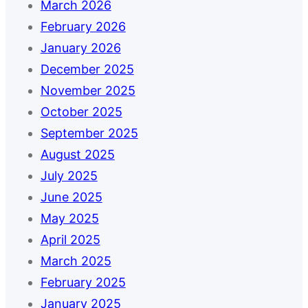
March 2026
February 2026
January 2026
December 2025
November 2025
October 2025
September 2025
August 2025
July 2025
June 2025
May 2025
April 2025
March 2025
February 2025
January 2025