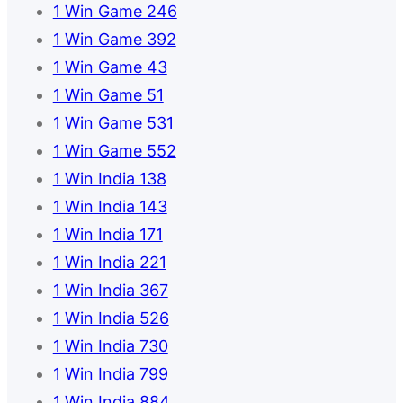
1 Win Game 246
1 Win Game 392
1 Win Game 43
1 Win Game 51
1 Win Game 531
1 Win Game 552
1 Win India 138
1 Win India 143
1 Win India 171
1 Win India 221
1 Win India 367
1 Win India 526
1 Win India 730
1 Win India 799
1 Win India 884