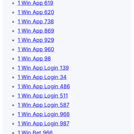
1 Win App 619
1 Win App 620
1 Win App 738
1 Win App 869
1 Win App 929
1 Win App 960
1 Win App 98
1 Win App Login 139
1 Win App Login 34
1 Win App Login 486
1 Win App Login 511
1 Win App Login 587
1 Win App Login 966
1 Win App Login 987
1 Win Bet 966