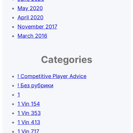
May 2020
April 2020
November 2017
March 2016
Categories
! Competitive Player Advice
! Без рубрики
1
1 Vin 154
1 Vin 353
1 Vin 413
1 Vin 717