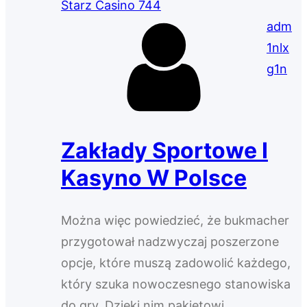
Starz Casino 744
adm
1nlx
g1n
Zakłady Sportowe I
Kasyno W Polsce
Można więc powiedzieć, że bukmacher
przygotował nadzwyczaj poszerzone
opcje, które muszą zadowolić każdego,
który szuka nowoczesnego stanowiska
do gry. Dzięki nim pakietowi