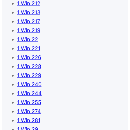
1 Win 212
1 Win 213
1 Win 217
1 Win 219
1 Win 22
1 Win 221
1 Win 226
1 Win 228
1 Win 229
1 Win 240
1 Win 244
1 Win 255
1 Win 274
1 Win 281
1 Win 29