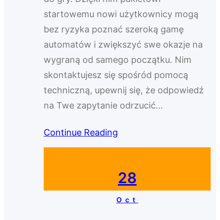
startowemu nowi użytkownicy mogą
bez ryzyka poznać szeroką gamę
automatów i zwiększyć swe okazje na
wygraną od samego początku. Nim
skontaktujesz się spośród pomocą
techniczną, upewnij się, że odpowiedź
na Twe zapytanie odrzucić…
Continue Reading
28
Oct