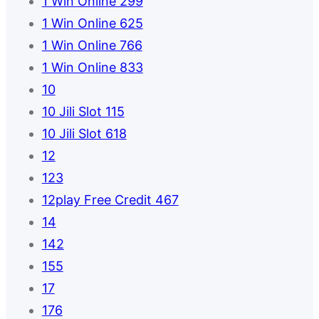
1 Win Online 299
1 Win Online 625
1 Win Online 766
1 Win Online 833
10
10 Jili Slot 115
10 Jili Slot 618
12
123
12play Free Credit 467
14
142
155
17
176