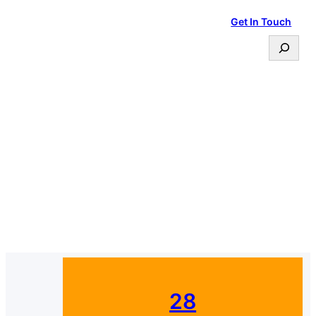
m
Get In Touch
S
e
a
r
Category:
888 Starz
c
Casino 744
h
To standardowy chód zapewniający zgodność z
regulacjami anty‑prania pieniędzy. –
28