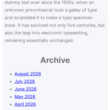
dummy text ever since the 1500s, when an
unknown prmontserrat took a galley of type
and scrambled it to make a type specimen
book. It has survived not only five centuries, but
also the leap into electronic typesetting,
remaining essentially unchanged.
Archive
August 2026
July 2026
June 2026
May 2026
April 2026