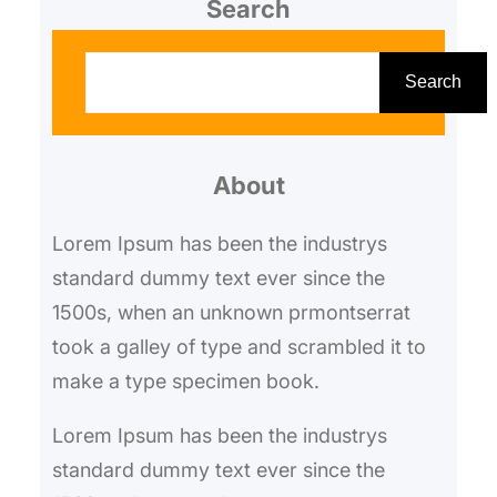
Search
również turniej slotów do
rozrywki, Lemon Kasyno system
S
kodowania promocji, loterię i
e
Search
tajemnicze pudełka zawierające
a
doskonałe rekompensaty. Żeby
r
uzyskać więcej wiadomości,
About
c
odwiedź stronę ze szczegółami
h
Lorem Ipsum has been the industrys
bonusu. Lemon Casino zajmuje
standard dummy text ever since the
się głównie w automatach,…
1500s, when an unknown prmontserrat
took a galley of type and scrambled it to
make a type specimen book.
Lorem Ipsum has been the industrys
standard dummy text ever since the