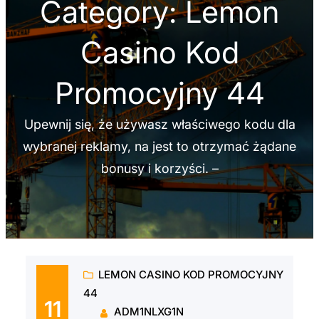
Category:
Lemon
Casino Kod
Promocyjny 44
Upewnij się, że używasz właściwego kodu dla
wybranej reklamy, na jest to otrzymać żądane
bonusy i korzyści. –
LEMON CASINO KOD PROMOCYJNY
44
11
ADM1NLXG1N