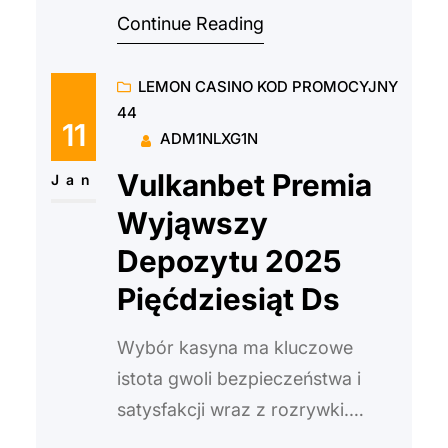
Continue Reading
momentu przypadku) lub wydać
znacznie więcej pieniędzy na
LEMON CASINO KOD PROMOCYJNY
slotach online. Turnieje dają
44
szansę na wygraną, w czasie
11
ADM1NLXG1N
kiedy bonusy są przyznawane
Vulkanbet Premia
zbyt tego typu rzeczy, jak
Jan
dokonanie depozytu, urodziny lub
Wyjąwszy
granie w zabawy, które nie
Depozytu 2025
przynoszą wielkich emocji. Akurat
Pięćdziesiąt Ds
w…
Wybór kasyna ma kluczowe
istota gwoli bezpieczeństwa i
satysfakcji wraz z rozrywki.
Opiszemy przegląd zaufanych