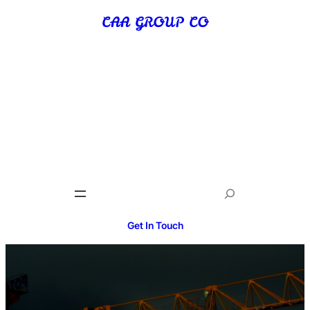
Skip
CAA GROUP CO
to
content
South Sudan -Juba
+211 922 722 211
Facebook
Instagram
LinkedIn
Google
S
e
Get In Touch
a
r
c
h