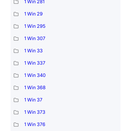
1 Win 281
1 Win 29
1 Win 295
1 Win 307
1 Win 33
1 Win 337
1 Win 340
1 Win 368
1 Win 37
1 Win 373
1 Win 376