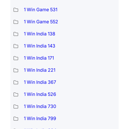
1 Win Game 531
1 Win Game 552
1 Win India 138
1 Win India 143
1 Win India 171
1 Win India 221
1 Win India 367
1 Win India 526
1 Win India 730
1 Win India 799