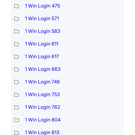
1 Win Login 475
1 Win Login 571
1 Win Login 583
1 Win Login 611
1 Win Login 617
1 Win Login 663
1 Win Login 746
1 Win Login 753
1 Win Login 762
1 Win Login 804
1 Win Login 813