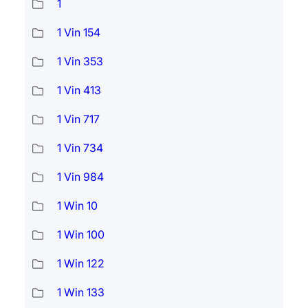
1
1 Vin 154
1 Vin 353
1 Vin 413
1 Vin 717
1 Vin 734
1 Vin 984
1 Win 10
1 Win 100
1 Win 122
1 Win 133