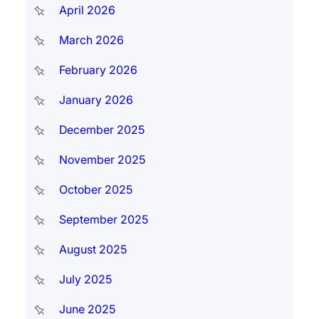
April 2026
March 2026
February 2026
January 2026
December 2025
November 2025
October 2025
September 2025
August 2025
July 2025
June 2025