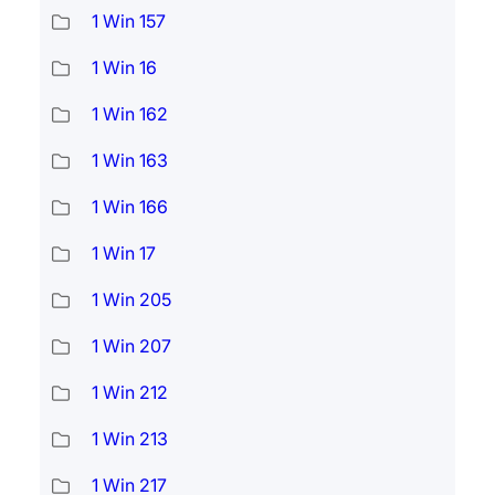
1 Win 157
1 Win 16
1 Win 162
1 Win 163
1 Win 166
1 Win 17
1 Win 205
1 Win 207
1 Win 212
1 Win 213
1 Win 217