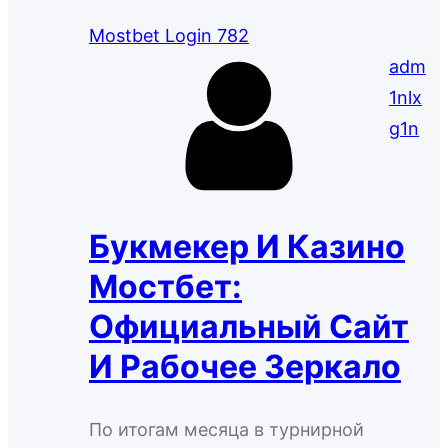
Mostbet Login 782
adm
1nlx
g1n
Букмекер И Казино
Мостбет:
Официальный Сайт
И Рабочее Зеркало
По итогам месяца в турнирной