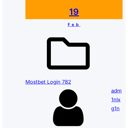
19
Feb
Mostbet Login 782
adm
1nlx
g1n