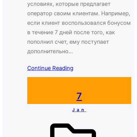
условиях, которые предлагает
оператор своим клиентам. Например,
если клиент воспользовался бонусом
в течение 7 дней после того, как
пополнил счет, ему поступает
дополнительно…
Continue Reading
7
Jan