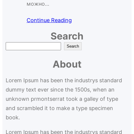
можно…
Continue Reading
Search
S
Search
e
About
a
r
Lorem Ipsum has been the industrys standard
c
dummy text ever since the 1500s, when an
h
unknown prmontserrat took a galley of type
and scrambled it to make a type specimen
book.
Lorem Ipsum has been the industrys standard