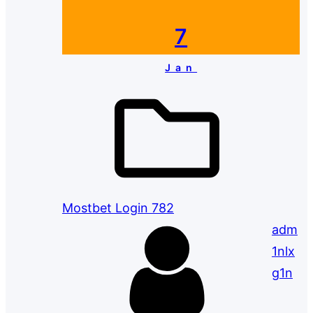
7
Jan
Mostbet Login 782
adm
1nlx
g1n