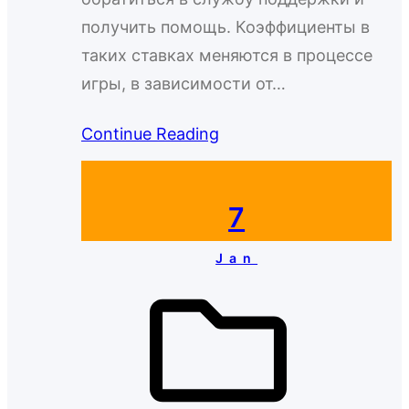
получить помощь. Коэффициенты в
таких ставках меняются в процессе
игры, в зависимости от…
Continue Reading
7
Jan