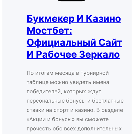
Букмекер И Казино
Мостбет:
Официальный Сайт
И Рабочее Зеркало
По итогам месяца в турнирной
таблице можно увидеть имена
победителей, которых ждут
персональные бонусы и бесплатные
ставки на спорт и казино. В разделе
«Акции и бонусы» вы сможете
прочесть обо всех дополнительных