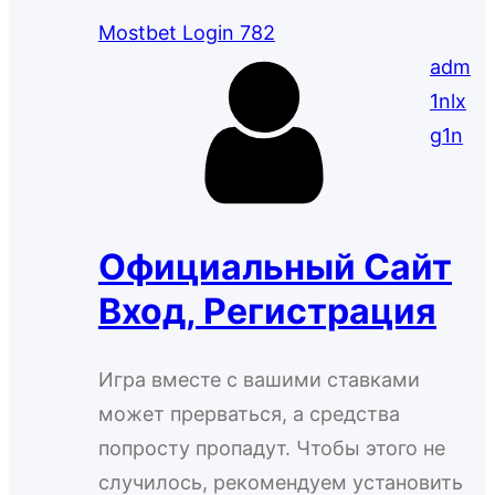
Mostbet Login 782
adm
1nlx
g1n
Официальный Сайт
Вход, Регистрация
Игра вместе с вашими ставками
может прерваться, а средства
попросту пропадут. Чтобы этого не
случилось, рекомендуем установить