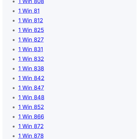
1 Win 808
1 Win 81
1 Win 812
1 Win 825
1 Win 827
1 Win 831
1 Win 832
1 Win 838
1 Win 842
1 Win 847
1 Win 848
1 Win 852
1 Win 866
1 Win 872
1 Win 878