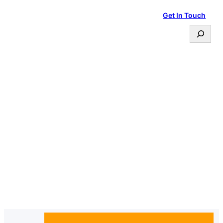
m
Get In Touch
S
e
a
r
Category:
Mostbet
c
Login 782
h
Активность клиентов поддерживается
постоянными бесплатными вращениями,
акциями одного дня, программой лояльности и
кэшбэком за проигранные ставки. –