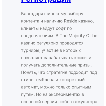
Благодаря широкому выбору
контента и наличию Reside казино,
клиенты найдут софт по
предпочтениям. В The Majority Of bet
казино регулярно проводятся
турниры, участие в которых
позволяет зарабатывать коины и
получать дополнительные призы.
Понять, что стратегия подходит под
стиль гемблера и конкретный
автомат, можно только опытным
путем. Но на экспериментах в
основной версии любого эмулятора