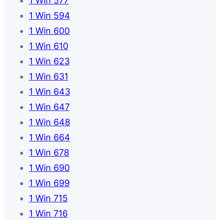
1 Win 577
1 Win 594
1 Win 600
1 Win 610
1 Win 623
1 Win 631
1 Win 643
1 Win 647
1 Win 648
1 Win 664
1 Win 678
1 Win 690
1 Win 699
1 Win 715
1 Win 716