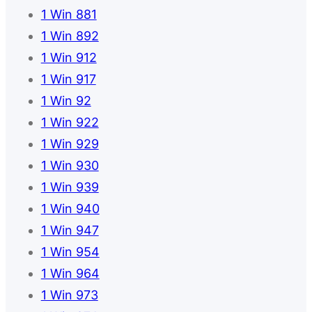
1 Win 881
1 Win 892
1 Win 912
1 Win 917
1 Win 92
1 Win 922
1 Win 929
1 Win 930
1 Win 939
1 Win 940
1 Win 947
1 Win 954
1 Win 964
1 Win 973