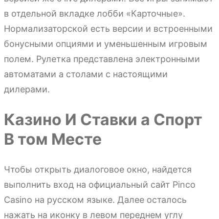
в отдельной вкладке лобби «Карточные».
Нормализаторской есть версии и встроенными
бонусными опциями и уменьшенным игровым
полем. Рулетка представлена электронными
автоматами а столами с настоящими
дилерами.
Казино И Ставки а Спорт
В том Месте
Чтобы открыть диалоговое окно, найдется
выполнить вход на официальный сайт Pinco
Casino на русском языке. Далее осталось
нажать на иконку в левом переднем углу