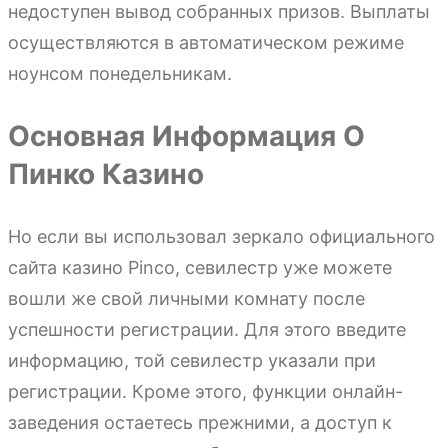
недоступен вывод собранных призов. Выплаты
осуществляются в автоматическом режиме
ноунсом понедельникам.
Основная Информация О
Пинко Казино
Но если вы использовал зеркало официального
сайта казино Pinco, севилестр уже можете
вошли же свой личными комнату после
успешности регистрации. Для этого введите
информацию, той севилестр указали при
регистрации. Кроме этого, функции онлайн-
заведения остаетесь прежними, а доступ к