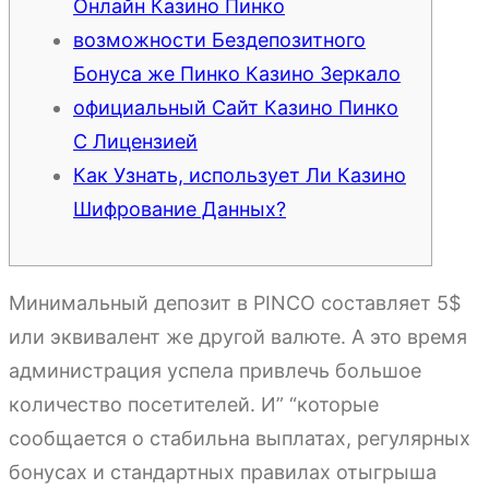
Онлайн Казино Пинко
возможности Бездепозитного
Бонуса же Пинко Казино Зеркало
официальный Сайт Казино Пинко
С Лицензией
Как Узнать, использует Ли Казино
Шифрование Данных?
Минимальный депозит в PINCO составляет 5$
или эквивалент же другой валюте. А это время
администрация успела привлечь большое
количество посетителей. И” “которые
сообщается о стабильна выплатах, регулярных
бонусах и стандартных правилах отыгрыша