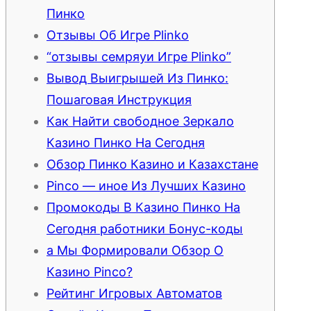
Пинко
Отзывы Об Игре Plinko
“отзывы семряуи Игре Plinko”
Вывод Выигрышей Из Пинко:
Пошаговая Инструкция
Как Найти свободное Зеркало
Казино Пинко На Сегодня
Обзор Пинко Казино и Казахстане
Pinco — иное Из Лучших Казино
Промокоды В Казино Пинко На
Сегодня работники Бонус-коды
а Мы Формировали Обзор О
Казино Pinco?
Рейтинг Игровых Автоматов