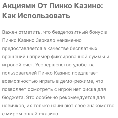
Акциями От Пинко Казино:
Как Использовать
Важен отметить, что бездепозитный бонус в
Пинко Казино Зеркало неизменно
предоставляется в качестве бесплатных
вращений например фиксированной суммы и
игровой счет. Усовершенство удобства
пользователей Пинко Казино предлагает
возможностью играть в демо-режиме, что
позволяет осмотреть с игрой нет риска для
бюджета. Это особенно рекомендуется для
новичков, их только начинают свое знакомство
с миром онлайн-казино.