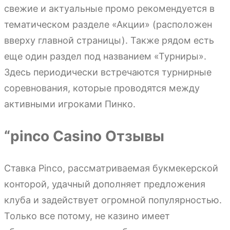
свежие и актуальные промо рекомендуется в
тематическом разделе «Акции» (расположен
вверху главной страницы). Также рядом есть
еще один раздел под названием «Турниры».
Здесь периодически встречаются турнирные
соревнования, которые проводятся между
активными игроками Пинко.
“pinco Casino Отзывы
Ставка Pinco, рассматриваемая букмекерской
конторой, удачный дополняет предложения
клуба и задействует огромной популярностью.
Только все потому, не казино имеет