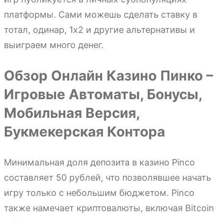
платформы. Сами можешь сделать ставку в
тотал, одинар, 1х2 и другие альтернативы и
выиграем много денег.
Обзор Онлайн Казино Пинко –
Игровые Автоматы, Бонусы,
Мобильная Версия,
Букмекерская Контора
Минимальная доля депозита в казино Pinco
составляет 50 рублей, что позволявшее начать
игру только с небольшим бюджетом. Pinco
также намечает криптовалюты, включая Bitcoin