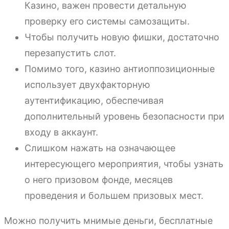
Казино, важен провести детальную
проверку его системы самозащиты.
Чтобы получить новую фишки, достаточно
перезапустить слот.
Помимо того, казино антиоппозиционные
использует двухфакторную
аутентификацию, обеспечивая
дополнительный уровень безопасности при
входу в аккаунт.
Слишком нажать на означающее
интересующего мероприятия, чтобы узнать
о него призовом фонде, месяцев
проведения и большем призовых мест.
Можно получить мнимые деньги, бесплатные