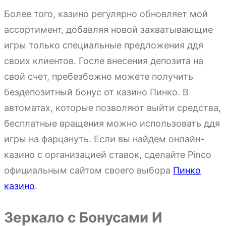
Более того, казино регулярно обновляет мой
ассортимент, добавляя новой захватывающие
игры только специальные предложения ддя
своих клиентов. Госле внесения депозита на
свой счет, пребезбожно можете получить
бездепозитный бонус от казино Пинко. В
автоматах, которые позволяют выйти средства,
бесплатные вращения можно использовать ддя
игры на фарцануть. Если вы найдем онлайн-
казино с организацией ставок, сделайте Pinco
официальным сайтом своего выбора
Пинко
казино
.
Зеркало с Бонусами И