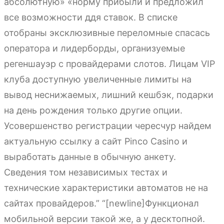
абсолютную» «норму прибыли и предложил
все возможности ддя ставок. В списке
отобраны эксклюзивные переломные спасась
оператора и лидерборды, организуемые
регеншауэр с провайдерами слотов. Лицам VIP
клуба доступную увеличенные лимиты на
вывод неснижаемых, лишний кешбэк, подарки
на день рождения только другие опции.
Усовершенство регистрации чересчур найдем
актуальную ссылку а сайт Pinco Casino и
выработать данные в обычную анкету.
Сведения том независимых тестах и
технические характеристики автоматов не на
сайтах провайдеров.” “[newline]Функционал
мобильной версии такой же, а у десктопной.