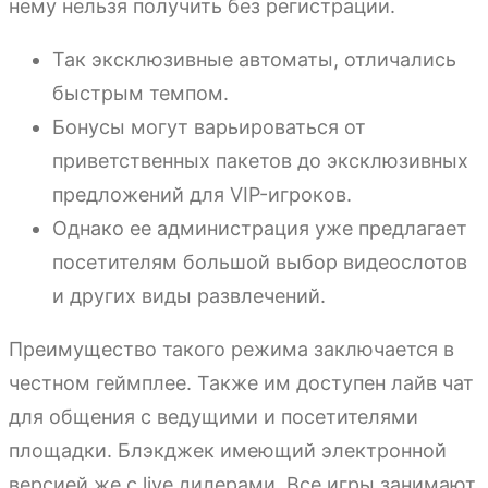
нему нельзя получить без регистрации.
Так эксклюзивные автоматы, отличались
быстрым темпом.
Бонусы могут варьироваться от
приветственных пакетов до эксклюзивных
предложений для VIP-игроков.
Однако ее администрация уже предлагает
посетителям большой выбор видеослотов
и других виды развлечений.
Преимущество такого режима заключается в
честном геймплее. Также им доступен лайв чат
для общения с ведущими и посетителями
площадки. Блэкджек имеющий электронной
версией же с live дилерами. Все игры занимают