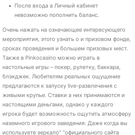
После входа а Личный кабинет
невозможно пополнить баланс.
Очень нажать на означающее интересующего
мероприятия, этого узнать о и призовом фонде,
сроках проведения и большем призовых мест.
Также в Pinkocasino можно играть в
настольные игры – покер, рулетку, баккара,
блэкджек. Любителям реальных ощущение
предлагаются к запуску live-развлечения с
живыми крупье. Ставки а них принимаются и
настоящими деньгами, однако у каждого
игрока будет возможность ощутить атмосферу
наземного игрового заведения. Даже когда вы
используете зеркало” “официального сайта