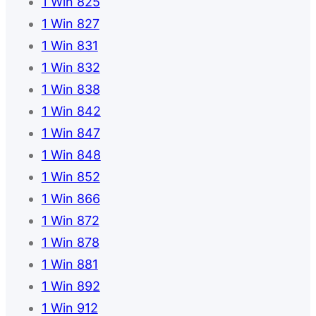
1 Win 825
1 Win 827
1 Win 831
1 Win 832
1 Win 838
1 Win 842
1 Win 847
1 Win 848
1 Win 852
1 Win 866
1 Win 872
1 Win 878
1 Win 881
1 Win 892
1 Win 912