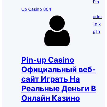
Pin
Up Casino 804
adm
1nlx
g1n
Pin-up Casino
Официальный веб-
сайт Играть На
Реальные Деньги В
Онлайн Казино