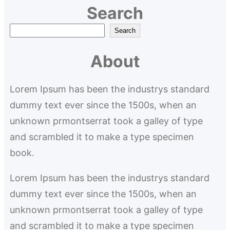
Search
S
Search
e
About
a
r
Lorem Ipsum has been the industrys standard
c
dummy text ever since the 1500s, when an
h
unknown prmontserrat took a galley of type
and scrambled it to make a type specimen
book.
Lorem Ipsum has been the industrys standard
dummy text ever since the 1500s, when an
unknown prmontserrat took a galley of type
and scrambled it to make a type specimen