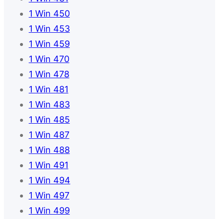
1 Win 450
1 Win 453
1 Win 459
1 Win 470
1 Win 478
1 Win 481
1 Win 483
1 Win 485
1 Win 487
1 Win 488
1 Win 491
1 Win 494
1 Win 497
1 Win 499