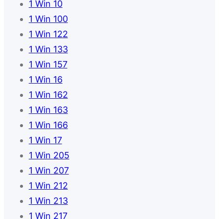
1 Win 10
1 Win 100
1 Win 122
1 Win 133
1 Win 157
1 Win 16
1 Win 162
1 Win 163
1 Win 166
1 Win 17
1 Win 205
1 Win 207
1 Win 212
1 Win 213
1 Win 217