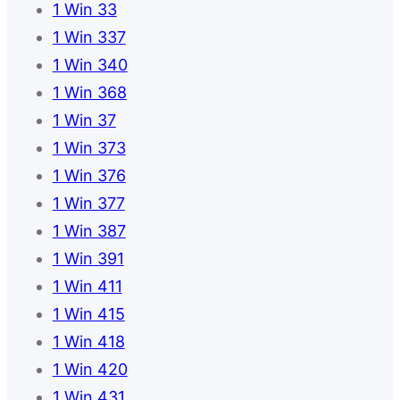
1 Win 33
1 Win 337
1 Win 340
1 Win 368
1 Win 37
1 Win 373
1 Win 376
1 Win 377
1 Win 387
1 Win 391
1 Win 411
1 Win 415
1 Win 418
1 Win 420
1 Win 431