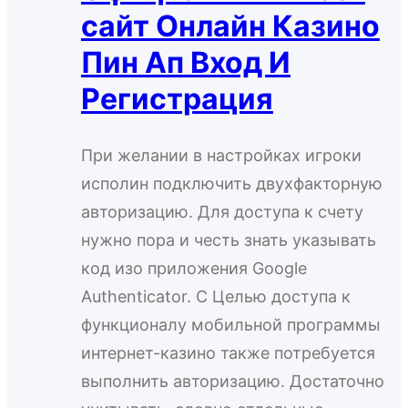
сайт Онлайн Казино
Пин Ап Вход И
Регистрация
При желании в настройках игроки
исполин подключить двухфакторную
авторизацию. Для доступа к счету
нужно пора и честь знать указывать
код изо приложения Google
Authenticator. С Целью доступа к
функционалу мобильной программы
интернет-казино также потребуется
выполнить авторизацию. Достаточно