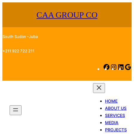
Skip
CAA GROUP CO
to
content
South Sudan -Juba
+211 922 722 211
F
I
L
a
n
i
c
s
n
e
t
k
HOME
b
a
e
l
ABOUT US
o
g
d
SERVICES
MEDIA
o
r
I
PROJECTS
k
a
n