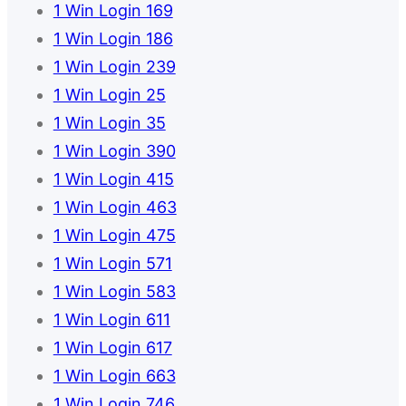
1 Win Login 169
1 Win Login 186
1 Win Login 239
1 Win Login 25
1 Win Login 35
1 Win Login 390
1 Win Login 415
1 Win Login 463
1 Win Login 475
1 Win Login 571
1 Win Login 583
1 Win Login 611
1 Win Login 617
1 Win Login 663
1 Win Login 746