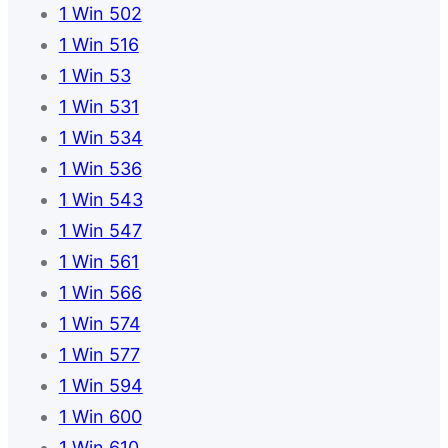
1 Win 502
1 Win 516
1 Win 53
1 Win 531
1 Win 534
1 Win 536
1 Win 543
1 Win 547
1 Win 561
1 Win 566
1 Win 574
1 Win 577
1 Win 594
1 Win 600
1 Win 610