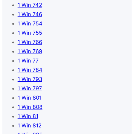
1 Win 742
1 Win 746
1 Win 754
1 Win 755
1 Win 766
1 Win 769
1 Win 77
1 Win 784
1 Win 793
1 Win 797
1 Win 801
1 Win 808
1 Win 81
1 Win 812