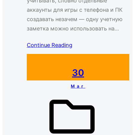
учитывать, словно отдельные
аккаунты для игры с телефона и ПК
создавать незачем — одну учетную
заметка можно использовать на…
Continue Reading
30
Mar