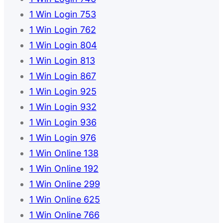
1 Win Login 753
1 Win Login 762
1 Win Login 804
1 Win Login 813
1 Win Login 867
1 Win Login 925
1 Win Login 932
1 Win Login 936
1 Win Login 976
1 Win Online 138
1 Win Online 192
1 Win Online 299
1 Win Online 625
1 Win Online 766