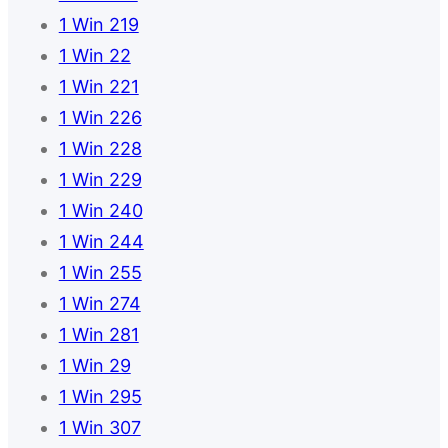
1 Win 219
1 Win 22
1 Win 221
1 Win 226
1 Win 228
1 Win 229
1 Win 240
1 Win 244
1 Win 255
1 Win 274
1 Win 281
1 Win 29
1 Win 295
1 Win 307