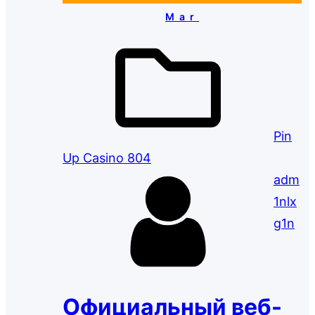
Mar
Pin
Up Casino 804
adm
1nlx
g1n
Официальный веб-