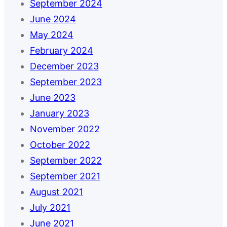
September 2024
June 2024
May 2024
February 2024
December 2023
September 2023
June 2023
January 2023
November 2022
October 2022
September 2022
September 2021
August 2021
July 2021
June 2021