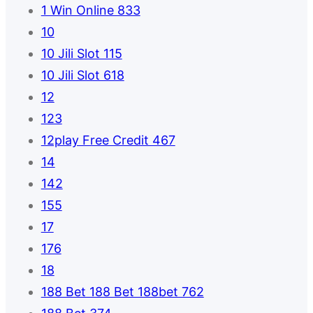
1 Win Online 833
10
10 Jili Slot 115
10 Jili Slot 618
12
123
12play Free Credit 467
14
142
155
17
176
18
188 Bet 188 Bet 188bet 762