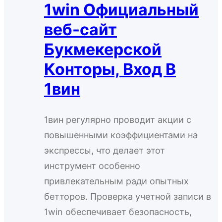
1win Официальный
веб-сайт
Букмекерской
Конторы, Вход В
1вин
1вин регулярно проводит акции с
повышенными коэффициентами на
экспрессы, что делает этот
инструмент особенно
привлекательным ради опытных
бетторов. Проверка учетной записи в
1win обеспечивает безопасность,