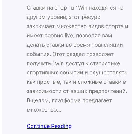
Ставки на спорт в 1Win находятся на
другом уровне, этот ресурс
заключает множество видов спорта и
имеет сервис live, позволяя вам
делать ставки во время трансляции
события. Этот раздел позволяет
получить 1win доступ к статистике
спортивных событий и осуществлять
как простые, так и сложные ставки в
зависимости от ваших предпочтений.
В целом, платформа предлагает
множество…
Continue Reading