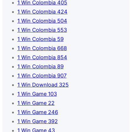
1 Win Colombia 405
1 Win Colombia 424
1 Win Colombia 504
1 Win Colombia 553
1 Win Colombia 59
1 Win Colombia 668
1 Win Colombia 854
1 Win Colombia 89
1 Win Colombia 907
1 Win Download 325
1 Win Game 103
1 Win Game 22
1 Win Game 246
1 Win Game 392
1 Win Game 43