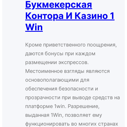
Букмекерская
Контора И Казино 1
Win
Кроме приветственного поощрения,
даются бонусы при каждом
размещении экспрессов.
Местоименное взгляды являются
основополагающими для
обеспечения безопасности и
прозрачности при выводе средств на
платформе 1win. Разрешение,
выданная 1Win, позволяет ему
функционировать во многих странах