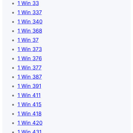
1 Win 33
1 Win 337
1 Win 340
1 Win 368
1 Win 37
1 Win 373
1 Win 376
1 Win 377
1 Win 387
1 Win 391
1 Win 411
1 Win 415
1 Win 418
1 Win 420
1 Win 431