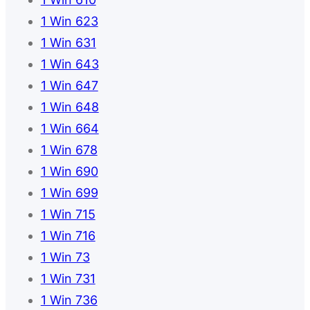
1 Win 623
1 Win 631
1 Win 643
1 Win 647
1 Win 648
1 Win 664
1 Win 678
1 Win 690
1 Win 699
1 Win 715
1 Win 716
1 Win 73
1 Win 731
1 Win 736