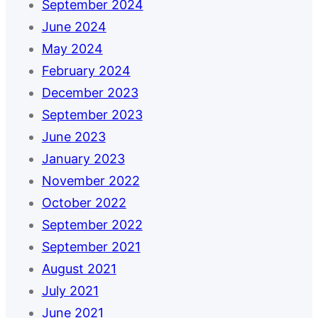
September 2024
June 2024
May 2024
February 2024
December 2023
September 2023
June 2023
January 2023
November 2022
October 2022
September 2022
September 2021
August 2021
July 2021
June 2021