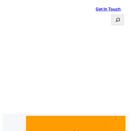
m
Get In Touch
S
e
a
r
Category:
1win
c
Kazino 860
h
Ради ее успешного прохождения, предоставьте
фото копию или скан паспорта, наречие можно
использовать водительское аффирмация. –