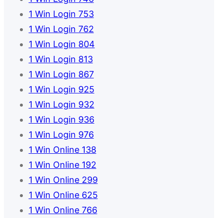
1 Win Login 753
1 Win Login 762
1 Win Login 804
1 Win Login 813
1 Win Login 867
1 Win Login 925
1 Win Login 932
1 Win Login 936
1 Win Login 976
1 Win Online 138
1 Win Online 192
1 Win Online 299
1 Win Online 625
1 Win Online 766