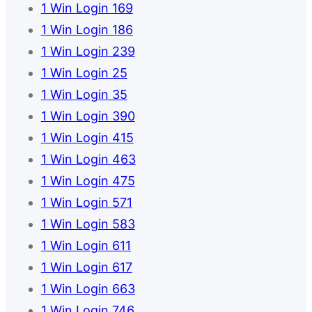
1 Win Login 169
1 Win Login 186
1 Win Login 239
1 Win Login 25
1 Win Login 35
1 Win Login 390
1 Win Login 415
1 Win Login 463
1 Win Login 475
1 Win Login 571
1 Win Login 583
1 Win Login 611
1 Win Login 617
1 Win Login 663
1 Win Login 746