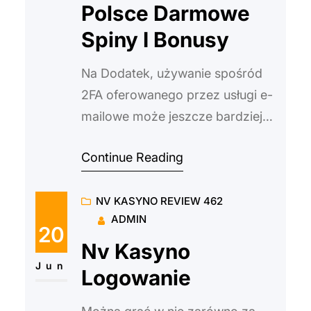
Polsce Darmowe
sposób na zmniejszenie
Spiny I Bonusy
niebezpieczeństwa i
kontynuowanie gry z brakiem
Na Dodatek, używanie spośród
większych klęsk.…
2FA oferowanego przez usługi e-
mailowe może jeszcze bardziej
chronić informacje logowania do
Continue Reading
konta NV Casino. Użytkownicy
mogą uzyskać dostęp do
NV KASYNO REVIEW 462
odwiedzenia swych kont, klikając
ADMIN
guzik “Zaloguj się”, używając
20
swojego adresu zamieszkamia
Nv Kasyno
mejl albo numeru komórkowy i
Jun
Logowanie
hasła. Opcja “Zapamiętaj mnie”
dodaje dogodne warunki,