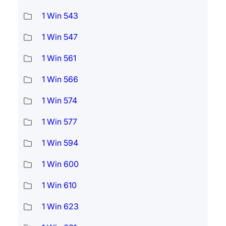
1 Win 543
1 Win 547
1 Win 561
1 Win 566
1 Win 574
1 Win 577
1 Win 594
1 Win 600
1 Win 610
1 Win 623