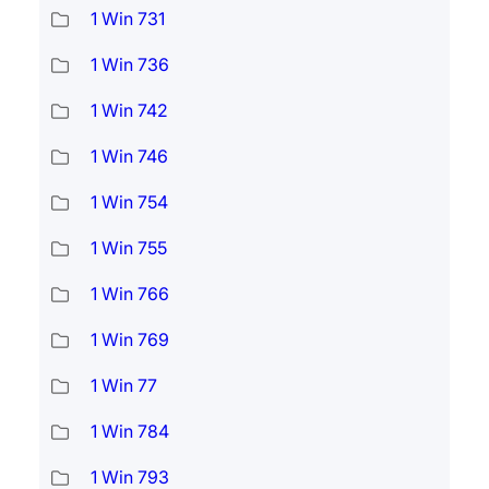
1 Win 731
1 Win 736
1 Win 742
1 Win 746
1 Win 754
1 Win 755
1 Win 766
1 Win 769
1 Win 77
1 Win 784
1 Win 793