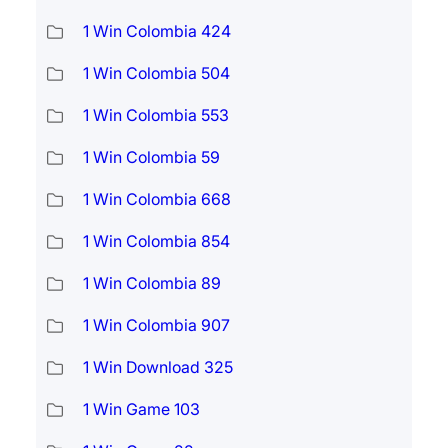
1 Win Colombia 424
1 Win Colombia 504
1 Win Colombia 553
1 Win Colombia 59
1 Win Colombia 668
1 Win Colombia 854
1 Win Colombia 89
1 Win Colombia 907
1 Win Download 325
1 Win Game 103