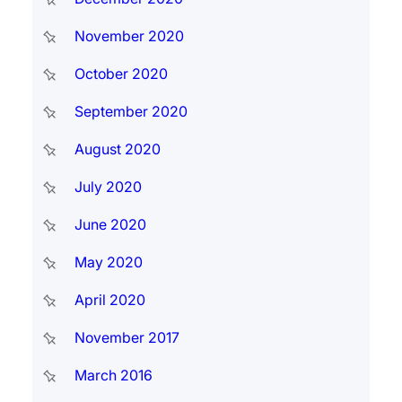
November 2020
October 2020
September 2020
August 2020
July 2020
June 2020
May 2020
April 2020
November 2017
March 2016