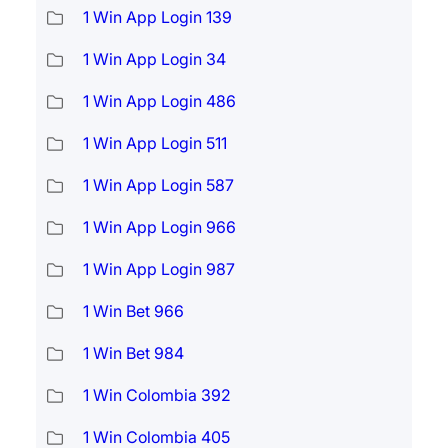
1 Win App Login 139
1 Win App Login 34
1 Win App Login 486
1 Win App Login 511
1 Win App Login 587
1 Win App Login 966
1 Win App Login 987
1 Win Bet 966
1 Win Bet 984
1 Win Colombia 392
1 Win Colombia 405