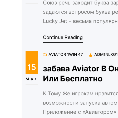
Союз речь заходит буква за
задаются вопросом буква ре
Lucky Jet – весьма популяр
стороны, действительно ест
Continue Reading
суммы, или устойчиво полу
стратегии или удачи. К акк
AVIATOR 1WIN 47
ADM1NLXG1
15
забава Aviator В 
Или Бесплатно
Mar
К Тому Же игрокам нравится
возможности запуска автома
Приложение с «Авиатором» е