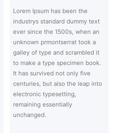
Lorem Ipsum has been the
industrys standard dummy text
й
ever since the 1500s, when an
unknown prmontserrat took a
galley of type and scrambled it
to make a type specimen book.
It has survived not only five
centuries, but also the leap into
electronic typesetting,
remaining essentially
unchanged.