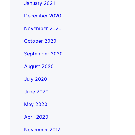
January 2021
December 2020
November 2020
October 2020
September 2020
August 2020
July 2020
June 2020
May 2020
April 2020
November 2017