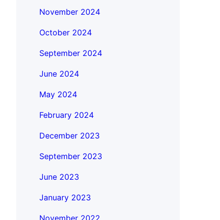
November 2024
October 2024
September 2024
June 2024
May 2024
February 2024
December 2023
September 2023
June 2023
January 2023
November 2022