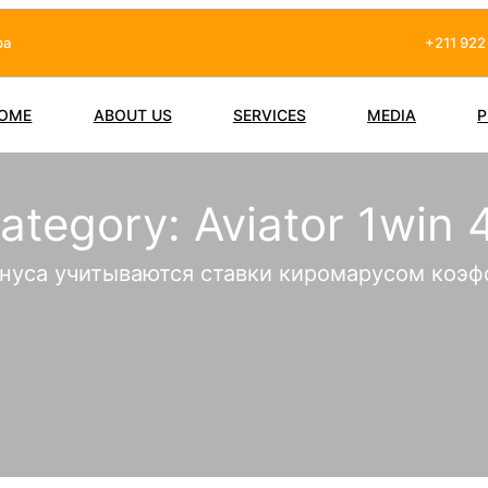
ba
+211 922
OME
ABOUT US
SERVICES
MEDIA
P
ategory:
Aviator 1win 
уса учитываются ставки киромарусом коэф