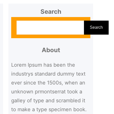
Search
S
Search
e
a
r
About
c
Lorem Ipsum has been the
h
industrys standard dummy text
ever since the 1500s, when an
unknown prmontserrat took a
galley of type and scrambled it
to make a type specimen book.