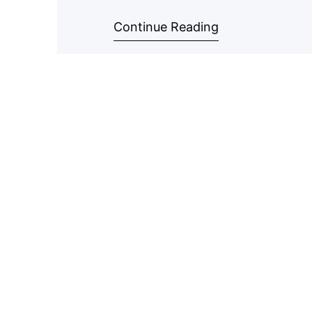
с целью iOS. Его так же мо
Continue Reading
казино и затем запустить у
Например, за первые 4 поп