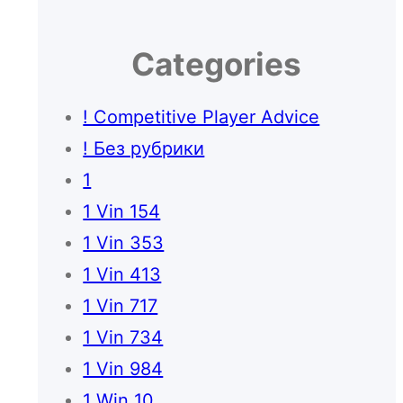
Categories
! Competitive Player Advice
! Без рубрики
1
1 Vin 154
1 Vin 353
1 Vin 413
1 Vin 717
1 Vin 734
1 Vin 984
1 Win 10