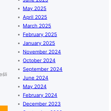
May 2025
April 2025
March 2025
February 2025
January 2025
November 2024
October 2024
September 2024
śli
June 2024
May 2024
February 2024
December 2023