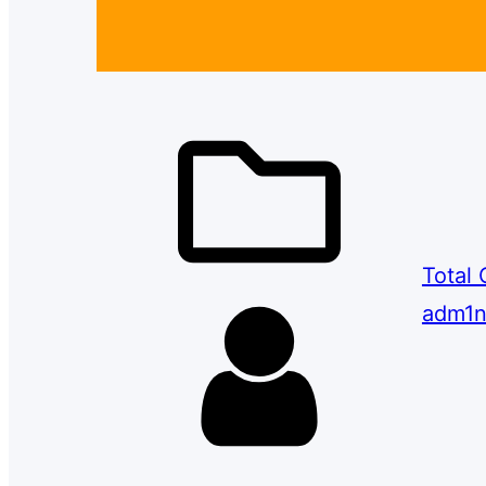
Total
adm1n