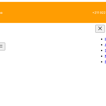
ba
+211 922
y:
Total Casino Kiedy