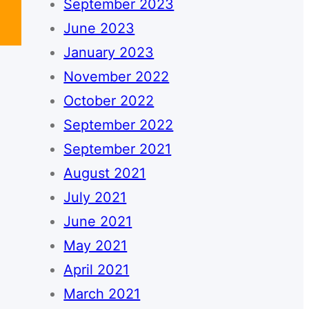
September 2023
June 2023
January 2023
November 2022
October 2022
September 2022
September 2021
August 2021
July 2021
June 2021
May 2021
April 2021
March 2021