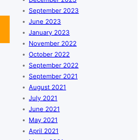
September 2023
June 2023
January 2023
November 2022
October 2022
September 2022
September 2021
August 2021
July 2021
June 2021
May 2021
April 2021