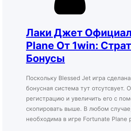
Лаки Джет Официал
Plane От 1win: Стр
Бонусы
Поскольку Blessed Jet игра сделан
бонусная система тут отсутсвует. О
регистрацию и увеличить его с по
скопировать выше. В любом случае,
необходима в игре Fortunate Plane