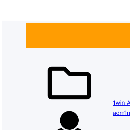
1win A
adm1n