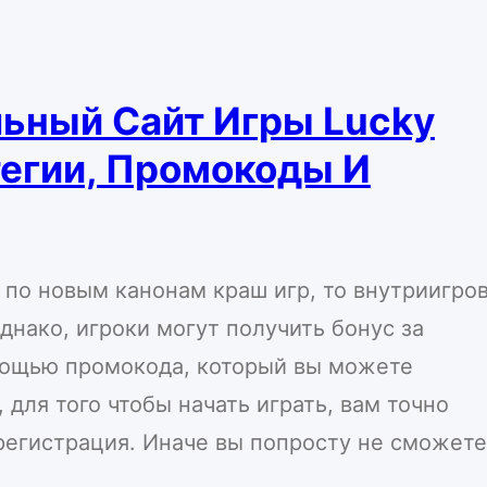
ьный Сайт Игры Lucky
атегии, Промокоды И
а по новым канонам краш игр, то внутриигро
днако, игроки могут получить бонус за
мощью промокода, который вы можете
 для того чтобы начать играть, вам точно
 регистрация. Иначе вы попросту не сможет