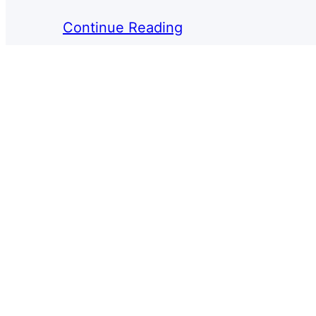
Continue Reading