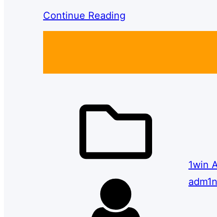
Continue Reading
1win A
adm1n