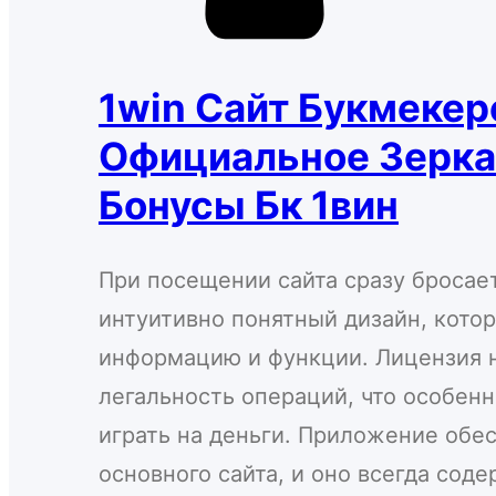
1win Сайт Букмекер
Официальное Зеркал
Бонусы Бк 1вин
При посещении сайта сразу бросаетс
интуитивно понятный дизайн, кото
информацию и функции. Лицензия н
легальность операций, что особен
играть на деньги. Приложение обе
основного сайта, и оно всегда со