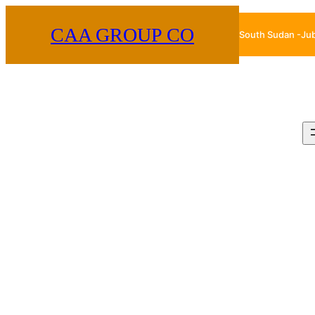
Skip
CAA GROUP CO
South Sudan -Ju
to
content
Ca
Мобильное приложение 1вин предоставляет 