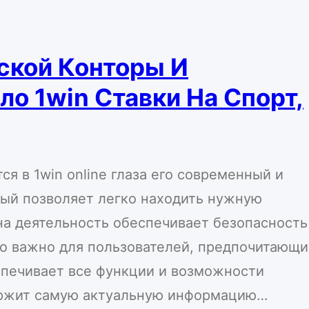
ской Конторы И
о 1win Ставки На Спорт,
я в 1win online глаза его современный и
рый позволяет легко находить нужную
а деятельность обеспечивает безопасность
но важно для пользователей, предпочитающи
спечивает все функции и возможности
держит самую актуальную информацию…