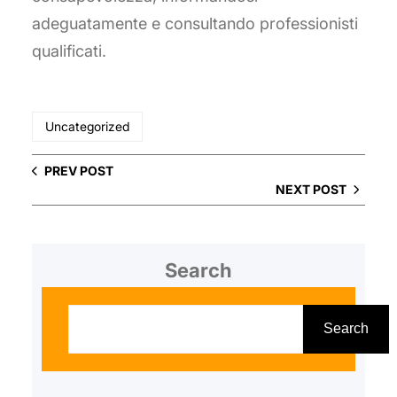
adeguatamente e consultando professionisti
qualificati.
Uncategorized
PREV POST
NEXT POST
Search
S
e
Search
a
r