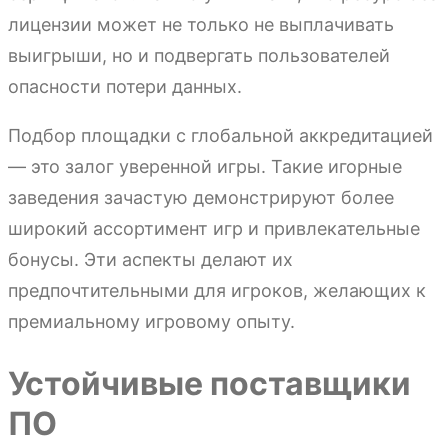
лицензии может не только не выплачивать
выигрыши, но и подвергать пользователей
опасности потери данных.
Подбор площадки с глобальной аккредитацией
— это залог уверенной игры. Такие игорные
заведения зачастую демонстрируют более
широкий ассортимент игр и привлекательные
бонусы. Эти аспекты делают их
предпочтительными для игроков, желающих к
премиальному игровому опыту.
Устойчивые поставщики
ПО