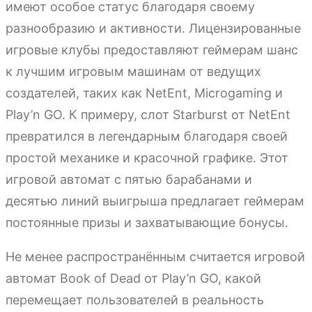
имеют особое статус благодаря своему
разнообразию и активности. Лицензированные
игровые клубы предоставляют геймерам шанс
к лучшим игровым машинам от ведущих
создателей, таких как NetEnt, Microgaming и
Play’n GO. К примеру, слот Starburst от NetEnt
превратился в легендарным благодаря своей
простой механике и красочной графике. Этот
игровой автомат с пятью барабанами и
десятью линий выигрыша предлагает геймерам
постоянные призы и захватывающие бонусы.
Не менее распространённым считается игровой
автомат Book of Dead от Play’n GO, какой
перемещает пользователей в реальность