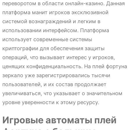
переворотом в области онлайн-казино. Данная
платформа манит игроков эксклюзивной
системой вознаграждений и легким в
использовании интерфейсом. Платформа
использует современные системы
криптографии для обеспечения защиты
операций, что вызывает интерес у игроков,
ценящих конфиденциальность. На плей фортуна
зеркало уже зарегистрировались тысячи
пользователей, и их состав продолжает
увеличиваться, что указывает о значительном
уровне уверенности к этому ресурсу.
Игровые автоматы плей