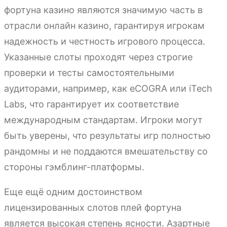
фортуна казино являются значимую часть в
отрасли онлайн казино, гарантируя игрокам
надежность и честность игрового процесса.
Указанные слоты проходят через строгие
проверки и тесты самостоятельными
аудиторами, например, как eCOGRA или iTech
Labs, что гарантирует их соответствие
международным стандартам. Игроки могут
быть уверены, что результаты игр полностью
рандомны и не поддаются вмешательству со
стороны гэмблинг-платформы.
Еще ещё одним достоинством
лицензированных слотов плей фортуна
является высокая степень ясности. Азартные