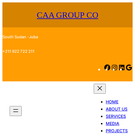
Skip
CAA GROUP CO
to
content
South Sudan -Juba
+211 922 722 211
F
I
L
a
n
i
c
s
n
e
t
k
HOME
b
a
e
l
ABOUT US
o
g
d
SERVICES
MEDIA
o
r
I
PROJECTS
k
a
n