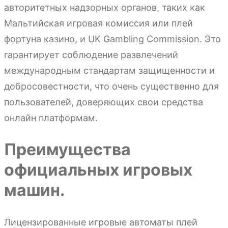
авторитетных надзорных органов, таких как
Мальтийская игровая комиссия или плей
фортуна казино, и UK Gambling Commission. Это
гарантирует соблюдение развлечений
международным стандартам защищенности и
добросовестности, что очень существенно для
пользователей, доверяющих свои средства
онлайн платформам.
Преимущества
официальных игровых
машин.
Лицензированные игровые автоматы плей