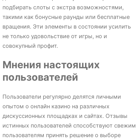
подбирать слоты с экстра возможностями,
такими как бонусные раунды или бесплатные
вращения. Эти элементы в состоянии усилить
не только удовольствие от игры, но и
совокупный профит.
Мнения настоящих
пользователей
Пользователи регулярно делятся личными
опытом о онлайн казино на различных
дискуссионных площадках и сайтах. Отзывы
истинных пользователей способствуют свежим
пользователям принять решение о выборе