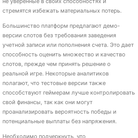
не уверенные в своих способностях и
стремятся избежать материальных потерь.
Большинство платформ предлагают демо-
версии слотов без требования заведения
учетной записи или пополнения счета. Это дает
способность оценить множество и качество
слотов, прежде чем принять решение о
реальной игре. Некоторые аналитиков
полагают, что тестовые версии также
способствуют геймерам лучше контролировать
свой финансы, так как они могут
проанализировать вероятность победы и
потенциальные выплаты без напряжения.
Необходимо подчеркнуть, что