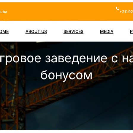
Juba
+211 92
OME
ABOUT US
SERVICES
MEDIA
P
гровое заведение с 
бонусом