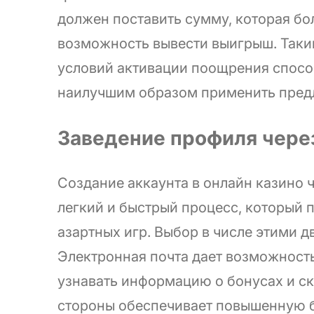
должен поставить сумму, которая бо
возможность вывести выигрыш. Таки
условий активации поощрения спосо
наилучшим образом применить пред
Заведение профиля чере
Создание аккаунта в онлайн казино 
легкий и быстрый процесс, который 
азартных игр. Выбор в числе этими д
Электронная почта дает возможность
узнавать информацию о бонусах и ск
стороны обеспечивает повышенную 