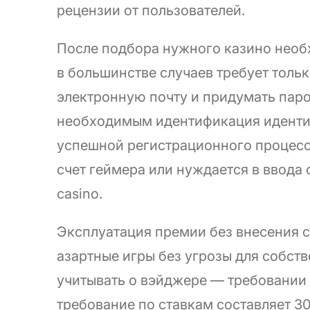
рецензии от пользователей.
После подбора нужного казино необ
в большинстве случаев требует тольк
электронную почту и придумать паро
необходимым идентификация идентич
успешной регистрационного процесса
счет геймера или нуждается в ввода
casino.
Эксплуатация премии без внесения 
азартные игры без угрозы для собст
учитывать о вэйджере — требовании 
требование по ставкам составляет 30