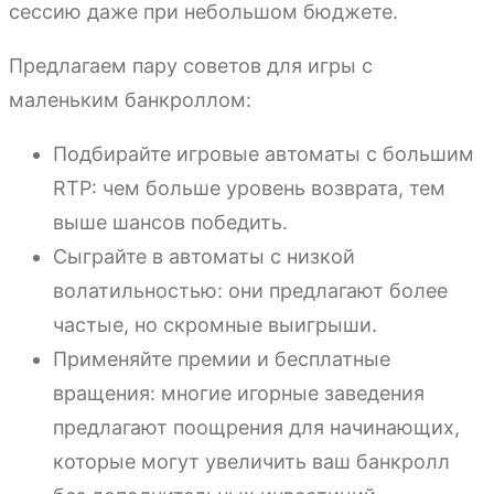
сессию даже при небольшом бюджете.
Предлагаем пару советов для игры с
маленьким банкроллом:
Подбирайте игровые автоматы с большим
RTP: чем больше уровень возврата, тем
выше шансов победить.
Сыграйте в автоматы с низкой
волатильностью: они предлагают более
частые, но скромные выигрыши.
Применяйте премии и бесплатные
вращения: многие игорные заведения
предлагают поощрения для начинающих,
которые могут увеличить ваш банкролл