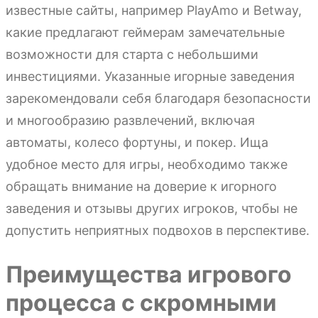
известные сайты, например PlayAmo и Betway,
какие предлагают геймерам замечательные
возможности для старта с небольшими
инвестициями. Указанные игорные заведения
зарекомендовали себя благодаря безопасности
и многообразию развлечений, включая
автоматы, колесо фортуны, и покер. Ища
удобное место для игры, необходимо также
обращать внимание на доверие к игорного
заведения и отзывы других игроков, чтобы не
допустить неприятных подвохов в перспективе.
Преимущества игрового
процесса с скромными