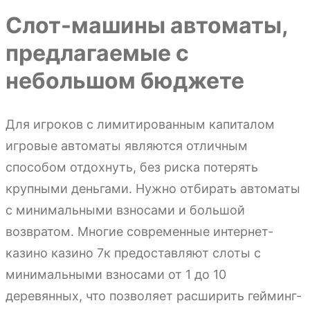
Слот-машины автоматы,
предлагаемые с
небольшом бюджете
Для игроков с лимитированным капиталом
игровые автоматы являются отличным
способом отдохнуть, без риска потерять
крупными деньгами. Нужно отбирать автоматы
с минимальными взносами и большой
возвратом. Многие современные интернет-
казино казино 7к предоставляют слоты с
минимальными взносами от 1 до 10
деревянных, что позволяет расширить гейминг-