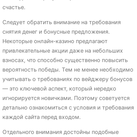
счастье.
Следует обратить внимание на требования
снятия денег и бонусные предложения.
Некоторые онлайн-казино предлагают
привлекательные акции даже на небольших
взносах, что способно существенно повысить
вероятность победы. Тем не менее необходимо
учитывать о требованиях по вейджеру бонусов
— это ключевой аспект, который нередко
игнорируется новичками. Поэтому советуется
детально ознакомиться с условия и требования
каждой сайта перед входом.
Отдельного внимания достойны подобные