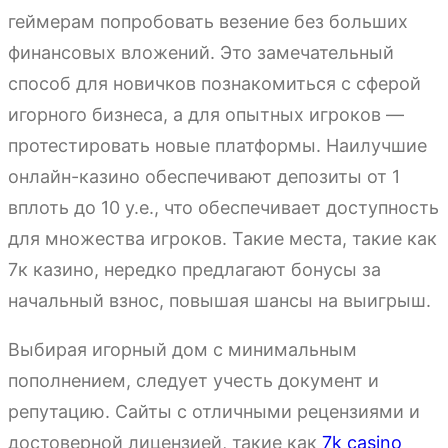
геймерам попробовать везение без больших
финансовых вложений. Это замечательный
способ для новичков познакомиться с сферой
игорного бизнеса, а для опытных игроков —
протестировать новые платформы. Наилучшие
онлайн-казино обеспечивают депозиты от 1
вплоть до 10 у.е., что обеспечивает доступность
для множества игроков. Такие места, такие как
7к казино, нередко предлагают бонусы за
начальный взнос, повышая шансы на выигрыш.
Выбирая игорный дом с минимальным
пополнением, следует учесть документ и
репутацию. Сайты с отличными рецензиями и
достоверной лицензией, такие как
7k casino