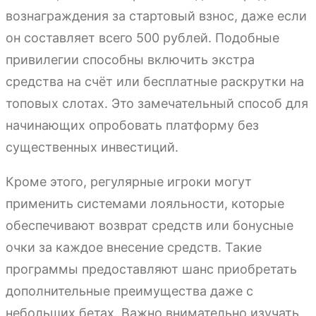
вознаграждения за стартовый взнос, даже если
он составляет всего 500 рублей. Подобные
привилегии способны включить экстра
средства на счёт или бесплатные раскрутки на
топовых слотах. Это замечательный способ для
начинающих опробовать платформу без
существенных инвестиций.
Кроме этого, регулярные игроки могут
применить системами лояльности, которые
обеспечивают возврат средств или бонусные
очки за каждое внесение средств. Такие
программы предоставляют шанс приобретать
дополнительные преимущества даже с
небольших бетах. Важно внимательно изучать