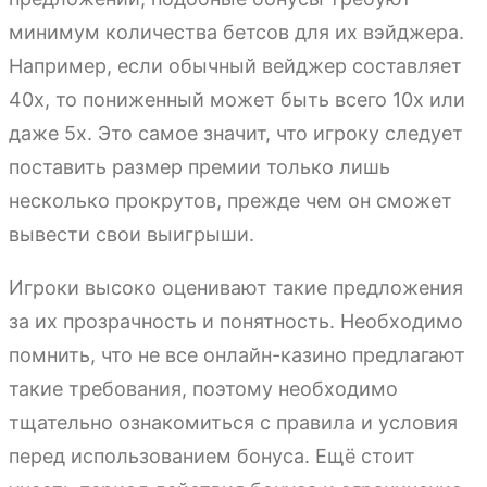
минимум количества бетсов для их вэйджера.
Например, если обычный вейджер составляет
40x, то пониженный может быть всего 10x или
даже 5x. Это самое значит, что игроку следует
поставить размер премии только лишь
несколько прокрутов, прежде чем он сможет
вывести свои выигрыши.
Игроки высоко оценивают такие предложения
за их прозрачность и понятность. Необходимо
помнить, что не все онлайн-казино предлагают
такие требования, поэтому необходимо
тщательно ознакомиться с правила и условия
перед использованием бонуса. Ещё стоит