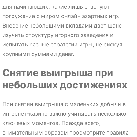
для начинающих, какие лишь стартуют
погружение с миром онлайн азартных игр.
Внесение небольшими вкладами дает шанс
изучить структуру игорного заведения и
испытать разные стратегии игры, не рискуя
крупными суммами денег.
Снятие выигрыша при
небольших достижениях
При снятии выигрыша с маленьких добычи в
интернет-казино важно учитывать несколько
ключевых моментов. Прежде всего,
внимательным образом просмотрите правила