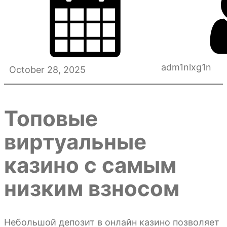
adm1nlxg1n
October 28, 2025
Топовые
виртуальные
казино с самым
низким взносом
Небольшой депозит в онлайн казино позволяет