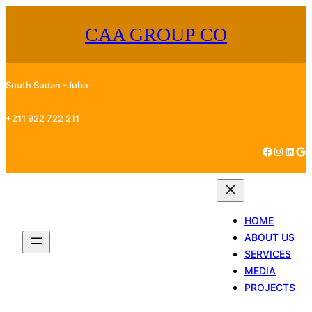
Skip
CAA GROUP CO
to
content
South Sudan -Juba
+211 922 722 211
Facebook
Instagram
LinkedIn
Google
HOME
ABOUT US
SERVICES
MEDIA
PROJECTS