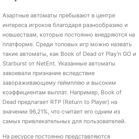
Азартные автоматы пребывают в центре
интереса игроков благодаря разнообразию и
новшествам, которые постоянно внедряются на
платформе. Среди топовых игр можно назвать
такие автоматы, как Book of Dead от Play’n GO и
Starburst от NetEnt. Указанные автоматы
завоевали признание вследствие
завораживающему геймплею и высоким
коэффициентам выплат. Например, Book of
Dead предлагает RTP (Return to Player) на
значении 96,21%, что считает его одним из
самых привлекательных для пользователей.
На ресурсе постоянно представляются