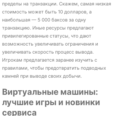
пределы на транзакции. Скажем, самая низкая
стоимость может быть 10 долларов, а
наибольшая — 5 000 баксов за одну
транзакцию. Иные ресурсы предлагают
привилегированные статусы, что дают
возможность увеличивать ограничения и
увеличивать скорость процесс вывода.
Игрокам предлагается заранее изучить с
правилами, чтобы предотвратить подводных
камней при выводе своих добычи.
Виртуальные машины:
лучшие игры и новинки
сервиса