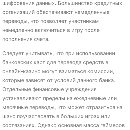
шифрования данных. Большинство кредитных
организаций обеспечивают немедленные
переводы, что позволяет участникам
немедленно включиться в игру после
пополнения счета.
Следует учитывать, что при использовании
банковских карт для перевода средств в
онлайн-казино могут взиматься комиссии,
которые зависят от условий данного банка.
Отдельные финансовые учреждения
устанавливают пределы на ежедневные или
месячные переводы, что может отразиться на
шанс поучаствовать в больших играх или
состязаниях. Однако основная масса геймеров