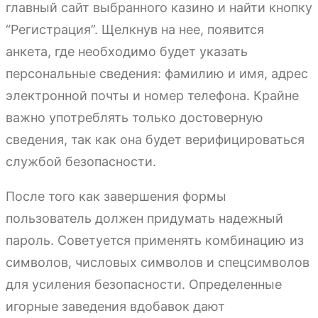
главный сайт выбранного казино и найти кнопку
“Регистрация”. Щелкнув на нее, появится
анкета, где необходимо будет указать
персональные сведения: фамилию и имя, адрес
электронной почты и номер телефона. Крайне
важно употреблять только достоверную
сведения, так как она будет верифицироваться
службой безопасности.
После того как завершения формы
пользователь должен придумать надежный
пароль. Советуется применять комбинацию из
символов, числовых символов и спецсимволов
для усиления безопасности. Определенные
игорные заведения вдобавок дают