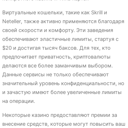
Виртуальные кошельки, такие как Skrill и
Neteller, также активно применяются благодаря
своей скорости и комфорту. Эти заведения
обеспечивают эластичные лимиты, стартуя с
$20 и достигая тысяч баксов. Для тех, кто
предпочитает приватность, криптовалюты
делаются все более заманчивым выбором.
Данные сервисы не только обеспечивают
значительный уровень конфиденциальности, но
и зачастую имеют более увеличенные лимиты
на операции.
Некоторые казино предоставляют премии за
внесение средств, которые могут повысить ваш