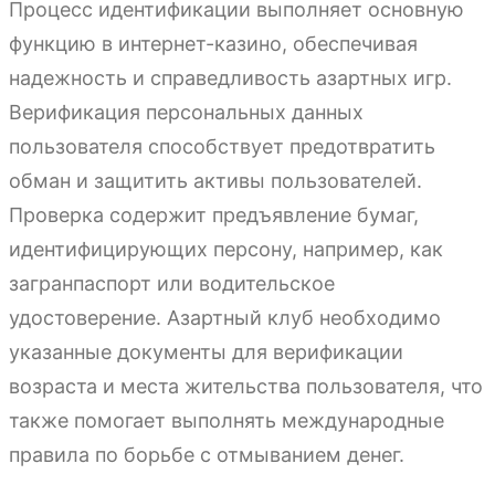
Процесс идентификации выполняет основную
функцию в интернет-казино, обеспечивая
надежность и справедливость азартных игр.
Верификация персональных данных
пользователя способствует предотвратить
обман и защитить активы пользователей.
Проверка содержит предъявление бумаг,
идентифицирующих персону, например, как
загранпаспорт или водительское
удостоверение. Азартный клуб необходимо
указанные документы для верификации
возраста и места жительства пользователя, что
также помогает выполнять международные
правила по борьбе с отмыванием денег.