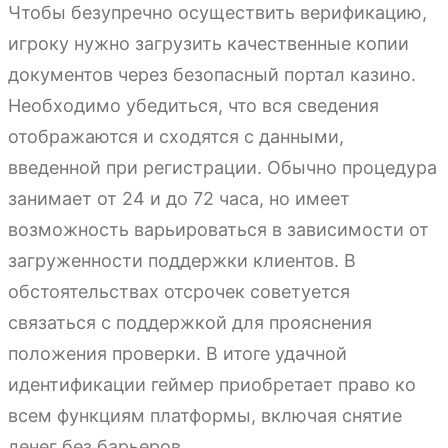
Чтобы безупречно осуществить верификацию,
игроку нужно загрузить качественные копии
документов через безопасный портал казино.
Необходимо убедиться, что вся сведения
отображаются и сходятся с данными,
введенной при регистрации. Обычно процедура
занимает от 24 и до 72 часа, но имеет
возможность варьироваться в зависимости от
загруженности поддержки клиентов. В
обстоятельствах отсрочек советуется
связаться с поддержкой для прояснения
положения проверки. В итоге удачной
идентификации геймер приобретает право ко
всем функциям платформы, включая снятие
денег без барьеров.