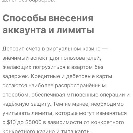
Способы внесения
аккаунта и лимиты
Депозит счета в виртуальном казино —
значимый аспект для пользователей,
желающих погрузиться в азартом без
задержек. Кредитные и дебетовые карты
остаются наиболее распространённым
способом, обеспечивая мгновенные операции и
надёжную защиту. Тем не менее, необходимо
учитывать лимиты, которые могут изменяться
с $10 до $5000 в зависимости от конкретного
конкретного казино и типа карты.