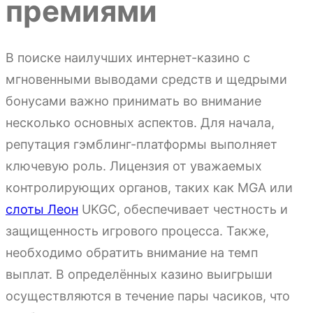
премиями
В поиске наилучших интернет-казино с
мгновенными выводами средств и щедрыми
бонусами важно принимать во внимание
несколько основных аспектов. Для начала,
репутация гэмблинг-платформы выполняет
ключевую роль. Лицензия от уважаемых
контролирующих органов, таких как MGA или
слоты Леон
UKGC, обеспечивает честность и
защищенность игрового процесса. Также,
необходимо обратить внимание на темп
выплат. В определённых казино выигрыши
осуществляются в течение пары часиков, что