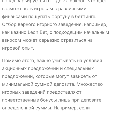
вклад варьируется от 1 до 20 баксов, что дает
возможность игрокам с различными
финансами пощупать фортуну в беттинге.
Отбор верного игорного заведения, например,
как казино Leon Bet, с подходящим начальным
взносом может серьезно отразиться на
игровой опыт.
Помимо этого, важно учитывать на условия
акционных предложений и специальных
предложений, которые могут зависеть от
минимальной суммой депозита. Множество
игорных заведений предоставляют
приветственные бонусы лишь при депозите
определенной суммы. Например, если