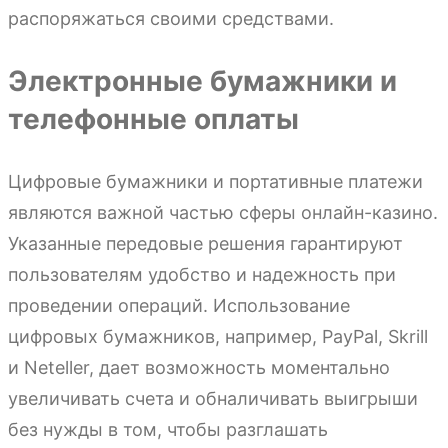
распоряжаться своими средствами.
Электронные бумажники и
телефонные оплаты
Цифровые бумажники и портативные платежи
являются важной частью сферы онлайн-казино.
Указанные передовые решения гарантируют
пользователям удобство и надежность при
проведении операций. Использование
цифровых бумажников, например, PayPal, Skrill
и Neteller, дает возможность моментально
увеличивать счета и обналичивать выигрыши
без нужды в том, чтобы разглашать