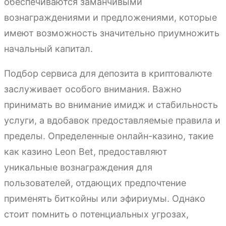
обеспечиваются заманчивыми
вознаграждениями и предложениями, которые
имеют возможность значительно приумножить
начальный капитал.
Подбор сервиса для депозита в криптовалюте
заслуживает особого внимания. Важно
принимать во внимание имидж и стабильность
услуги, а вдобавок предоставляемые правила и
пределы. Определенные онлайн-казино, такие
как казино Leon Bet, предоставляют
уникальные вознаграждения для
пользователей, отдающих предпочтение
применять биткойны или эфириумы. Однако
стоит помнить о потенциальных угрозах,