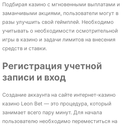
Подбирая казино с мгновенными выплатами и
заманчивыми акциями, пользователи могут в
разы улучшить свой геймплей. Необходимо
учитывать о необходимости осмотрительной
игры в казино и задачи лимитов на внесения
средств и ставки.
Регистрация учетной
записи и вход
Создание аккаунта на сайте интернет-казино
казино Leon Bet — это процедура, который
занимает всего пару минут. Для начала
пользователю необходимо переместиться на