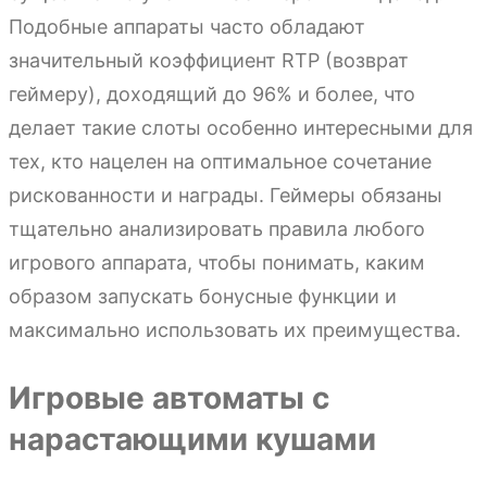
Подобные аппараты часто обладают
значительный коэффициент RTP (возврат
геймеру), доходящий до 96% и более, что
делает такие слоты особенно интересными для
тех, кто нацелен на оптимальное сочетание
рискованности и награды. Геймеры обязаны
тщательно анализировать правила любого
игрового аппарата, чтобы понимать, каким
образом запускать бонусные функции и
максимально использовать их преимущества.
Игровые автоматы с
нарастающими кушами