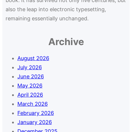
book. It has survived not only five centuries, but
also the leap into electronic typesetting,
remaining essentially unchanged.
Archive
August 2026
July 2026
June 2026
May 2026
April 2026
March 2026
February 2026
January 2026
December 2025