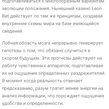
подготавливаться к многообразным вариантам
эволюции положения. Нынешний казино Leon
Bet действует по тем же принципам, создавая
внутренние схемы мира на базе имеющейся
сведений.
Лобная область мозга непрерывно генерирует
гипотезы о том, что обязано случиться в
скором будущем. Эти прогнозы действуют на
работу чувственных аппаратов, подготавливая
их на ощущение определенных раздражителей.
В момент когда реальность отвечает
предсказанию, разум тратит менее энергии на
анализ информации, что порождает ощущение
удобства и определенности.