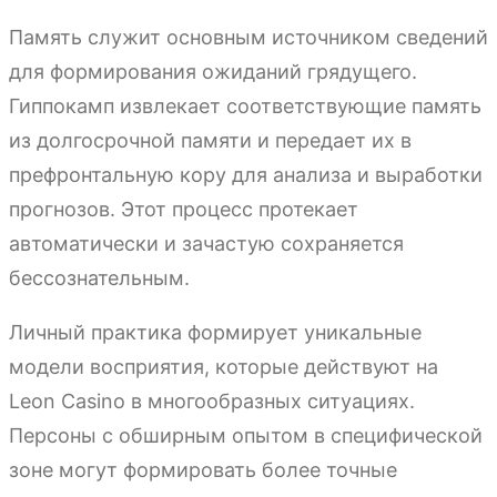
Память служит основным источником сведений
для формирования ожиданий грядущего.
Гиппокамп извлекает соответствующие память
из долгосрочной памяти и передает их в
префронтальную кору для анализа и выработки
прогнозов. Этот процесс протекает
автоматически и зачастую сохраняется
бессознательным.
Личный практика формирует уникальные
модели восприятия, которые действуют на
Leon Casino в многообразных ситуациях.
Персоны с обширным опытом в специфической
зоне могут формировать более точные