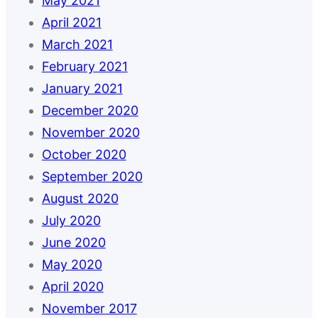
May 2021
April 2021
March 2021
February 2021
January 2021
December 2020
November 2020
October 2020
September 2020
August 2020
July 2020
June 2020
May 2020
April 2020
November 2017