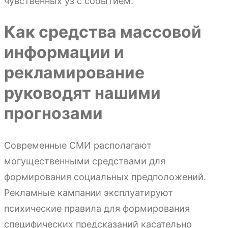
чувственных уз с событием.
Как средства массовой
информации и
рекламирование
руководят нашими
прогнозами
Современные СМИ располагают
могущественными средствами для
формирования социальных предположений.
Рекламные кампании эксплуатируют
психические правила для формирования
специфических предсказаний касательно