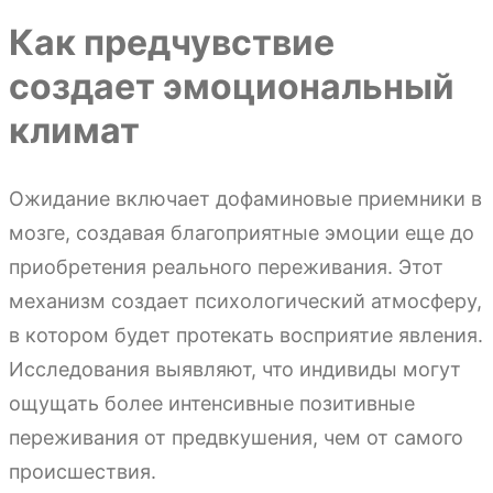
Как предчувствие
создает эмоциональный
климат
Ожидание включает дофаминовые приемники в
мозге, создавая благоприятные эмоции еще до
приобретения реального переживания. Этот
механизм создает психологический атмосферу,
в котором будет протекать восприятие явления.
Исследования выявляют, что индивиды могут
ощущать более интенсивные позитивные
переживания от предвкушения, чем от самого
происшествия.