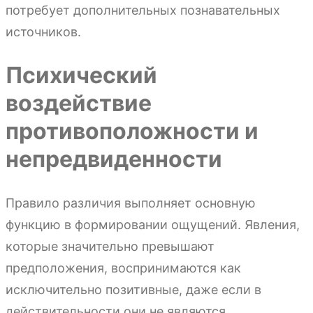
потребует дополнительных познавательных
источников.
Психический
воздействие
противоположности и
непредвиденности
Правило различия выполняет основную
функцию в формировании ощущений. Явления,
которые значительно превышают
предположения, воспринимаются как
исключительно позитивные, даже если в
действительности они не являются