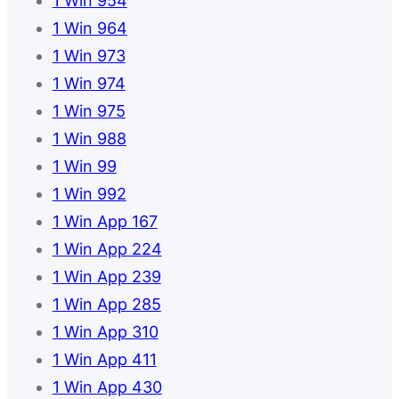
1 Win 954
1 Win 964
1 Win 973
1 Win 974
1 Win 975
1 Win 988
1 Win 99
1 Win 992
1 Win App 167
1 Win App 224
1 Win App 239
1 Win App 285
1 Win App 310
1 Win App 411
1 Win App 430