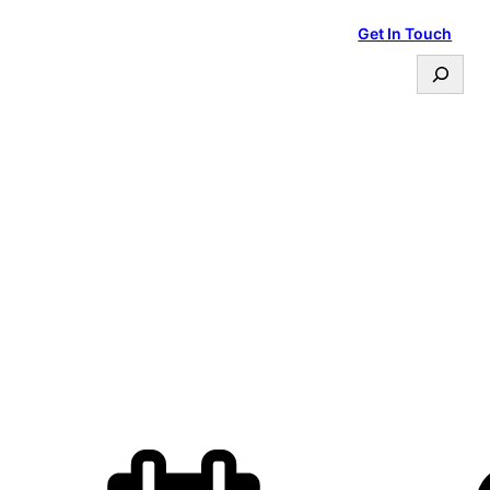
m
Get In Touch
S
e
a
r
Eğlence ilgi alanları
c
misafirleri çevrimiçi
h
casinolar ile
bonuslar