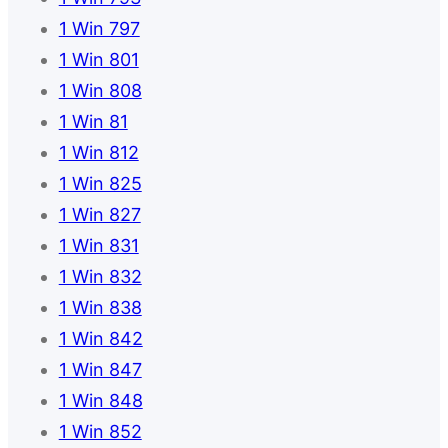
1 Win 797
1 Win 801
1 Win 808
1 Win 81
1 Win 812
1 Win 825
1 Win 827
1 Win 831
1 Win 832
1 Win 838
1 Win 842
1 Win 847
1 Win 848
1 Win 852