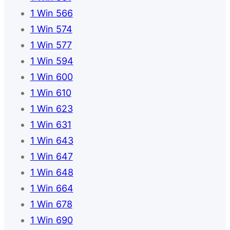
1 Win 566
1 Win 574
1 Win 577
1 Win 594
1 Win 600
1 Win 610
1 Win 623
1 Win 631
1 Win 643
1 Win 647
1 Win 648
1 Win 664
1 Win 678
1 Win 690