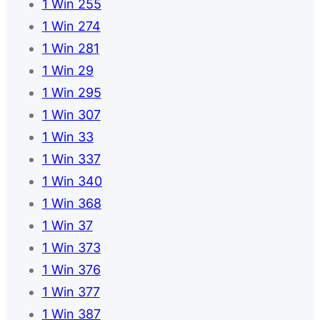
1 Win 255
1 Win 274
1 Win 281
1 Win 29
1 Win 295
1 Win 307
1 Win 33
1 Win 337
1 Win 340
1 Win 368
1 Win 37
1 Win 373
1 Win 376
1 Win 377
1 Win 387