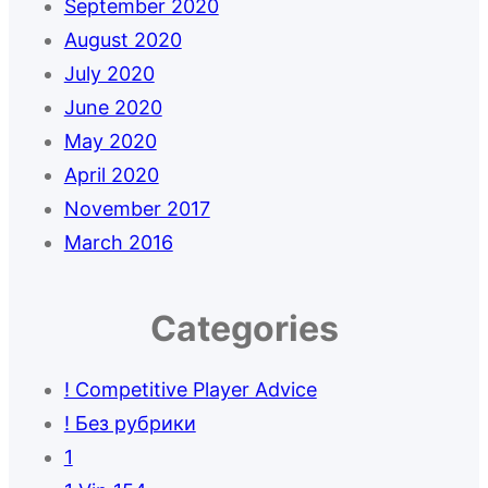
September 2020
August 2020
July 2020
June 2020
May 2020
April 2020
November 2017
March 2016
Categories
! Competitive Player Advice
! Без рубрики
1