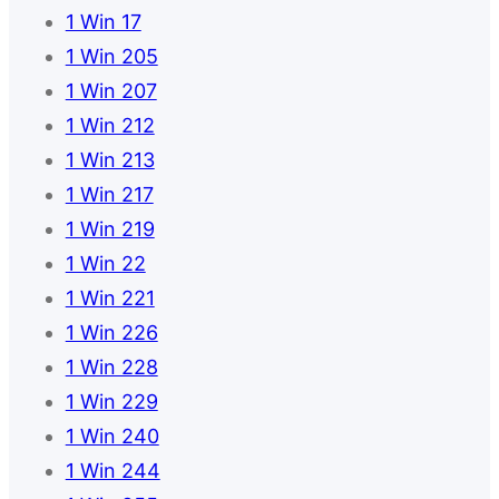
1 Win 17
1 Win 205
1 Win 207
1 Win 212
1 Win 213
1 Win 217
1 Win 219
1 Win 22
1 Win 221
1 Win 226
1 Win 228
1 Win 229
1 Win 240
1 Win 244