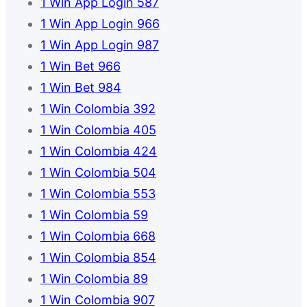
1 Win App Login 587
1 Win App Login 966
1 Win App Login 987
1 Win Bet 966
1 Win Bet 984
1 Win Colombia 392
1 Win Colombia 405
1 Win Colombia 424
1 Win Colombia 504
1 Win Colombia 553
1 Win Colombia 59
1 Win Colombia 668
1 Win Colombia 854
1 Win Colombia 89
1 Win Colombia 907