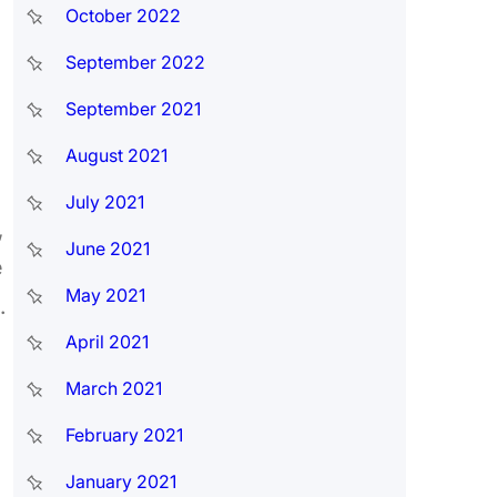
October 2022
September 2022
September 2021
August 2021
July 2021
,
June 2021
е
May 2021
.
April 2021
March 2021
February 2021
January 2021