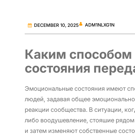
ADM1NLXG1N
DECEMBER 10, 2025
Каким способом
состояния пере
Эмоциональные состояния имеют сп
людей, задавая общее эмоциональное
реакции сообщества. В ситуации, ко
либо воодушевление, стояшие рядом
и затем изменяют собственные состо