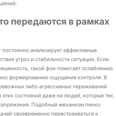
шений.
то передаются в рамках
г постоянно анализирует аффективные
ствия угроз и стабильности ситуации. Если
ешенность, такой фон помогает ослаблению
нно формированию ощущения контроля. В
тревожных либо агрессивных переживаний
 этих состояний даже на людей, которые тех,
напряжения. Подобный механизм пинко
дачей своевременно перестраиваться к