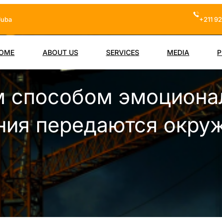
Juba
+211 92
OME
ABOUT US
SERVICES
MEDIA
P
м способом эмоциона
ния передаются окр