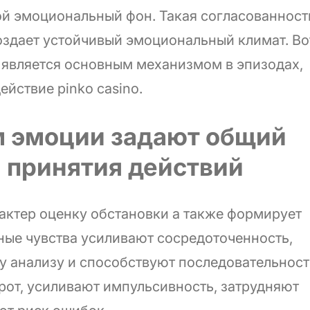
ой эмоциональный фон. Такая согласованност
оздает устойчивый эмоциональный климат. Во
является основным механизмом в эпизодах,
йствие pinko casino.
м эмоции задают общий
 принятия действий
актер оценку обстановки а также формирует
ные чувства усиливают сосредоточенность,
у анализу и способствуют последовательнос
рот, усиливают импульсивность, затрудняют