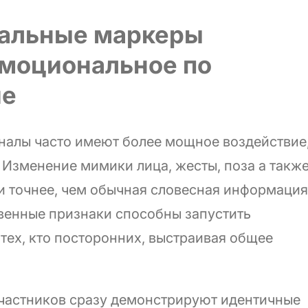
уальные маркеры
эмоциональное по
ие
алы часто имеют более мощное воздействие
Изменение мимики лица, жесты, поза а такж
и точнее, чем обычная словесная информация
венные признаки способны запустить
ех, кто посторонних, выстраивая общее
участников сразу демонстрируют идентичные