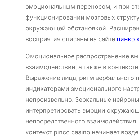
эмоциональным переносом, и при эт
функционировании мозговых структу
окружающей обстановкой. Расширен
восприятия описаны на сайте
пинко 
Эмоциональное распространение выр
взаимодействий, а также в контексте
Выражение лица, ритм вербального п
индикаторами эмоционального настр
непроизвольно. Зеркальные нейрон
интерпретировать эмоции окружающе
непосредственного взаимодействия.
контекст pinco casino начинает возд