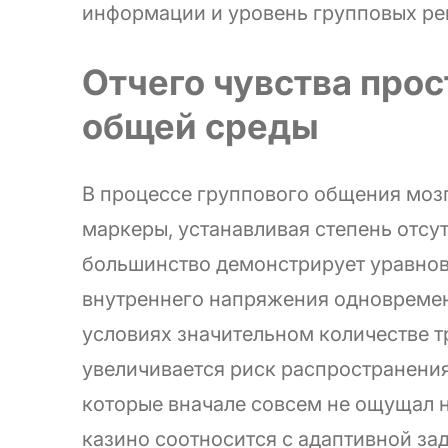
информации и уровень групповых ре
Отчего чувства прос
общей среды
В процессе группового общения моз
маркеры, устанавливая степень отсут
большинство демонстрирует уравнов
внутреннего напряжения одновреме
условиях значительном количестве 
увеличивается риск распространения
которые вначале совсем не ощущал 
казино соотносится с адаптивной за