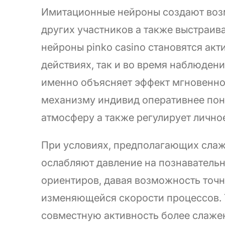
Имитационные нейроны создают возм
других участников а также выстраив
нейроны pinko casino становятся акт
действиях, так и во время наблюдени
именно объясняет эффект мгновенно
механизму индивид оперативнее пон
атмосферу а также регулирует лично
При условиях, предполагающих слаж
ослабляют давление на познаватель
ориентиров, давая возможность точн
изменяющейся скорости процессов. 
совместную активность более слажен