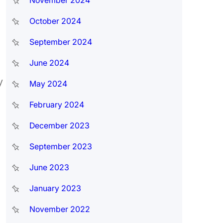
November 2024
October 2024
September 2024
June 2024
у
May 2024
February 2024
December 2023
September 2023
June 2023
January 2023
November 2022