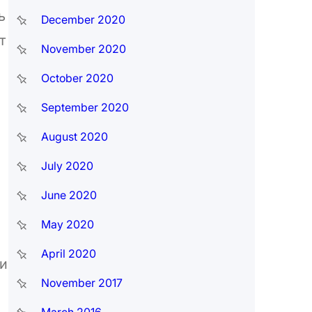
ь
December 2020
т
November 2020
October 2020
September 2020
August 2020
July 2020
June 2020
May 2020
April 2020
ти
November 2017