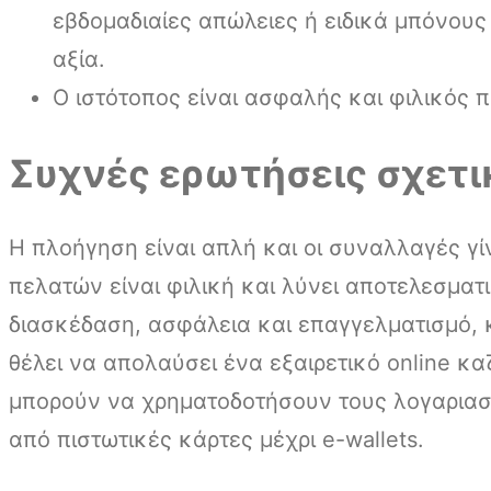
εβδομαδιαίες απώλειες ή ειδικά μπόνου
αξία.
Ο ιστότοπος είναι ασφαλής και φιλικός π
Συχνές ερωτήσεις σχετικ
Η πλοήγηση είναι απλή και οι συναλλαγές γί
πελατών είναι φιλική και λύνει αποτελεσματι
διασκέδαση, ασφάλεια και επαγγελματισμό, κ
θέλει να απολαύσει ένα εξαιρετικό online κα
μπορούν να χρηματοδοτήσουν τους λογαρια
από πιστωτικές κάρτες μέχρι e-wallets.