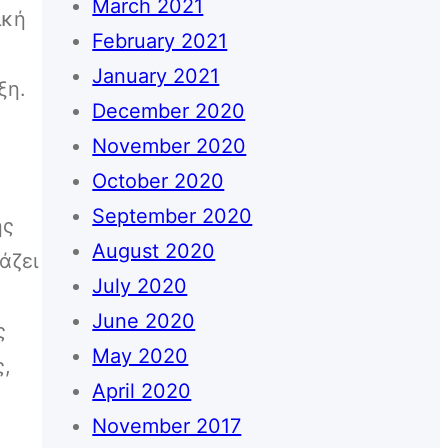
March 2021
ική
February 2021
January 2021
ξη.
December 2020
November 2020
October 2020
September 2020
ης
August 2020
άζει
July 2020
June 2020
ς
May 2020
,
April 2020
November 2017