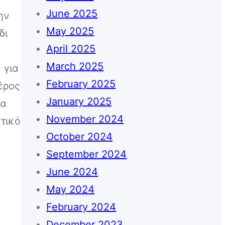
June 2025
ην
May 2025
δι
April 2025
March 2025
 για
February 2025
έρος
January 2025
να
November 2024
στικό
October 2024
September 2024
June 2024
May 2024
February 2024
December 2023