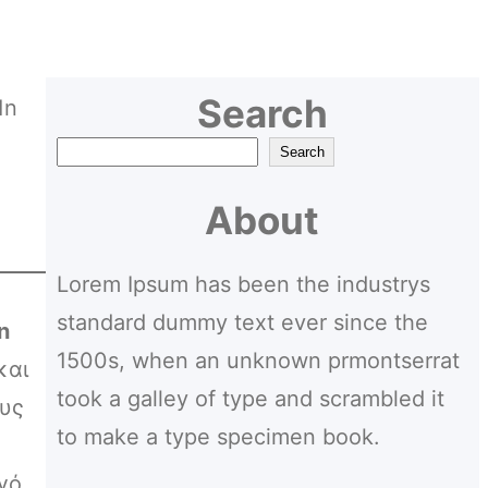
Search
1n
S
Search
e
About
a
r
Lorem Ipsum has been the industrys
c
standard dummy text ever since the
n
h
1500s, when an unknown prmontserrat
και
took a galley of type and scrambled it
ους
to make a type specimen book.
γό