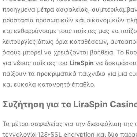
προηγμένα μέτρα ασφαλείας, συμπεριλαμβανο
προστασία προσωπικών και οικονομικών πλη
και ενθαρρύνουμε τους παίκτες μας να παίζ
λειτουργίες όπως όρια καταθέσεων, αυτοαπο
όσους μπορεί να χρειάζονται βοήθεια. Το Roo
για νέους παίκτες του
LiraSpin
να δοκιμάσουν
παίξουν τα προκριματικά παιχνίδια για μια ε
και εύκολα κατανοητό έπαθλο.
Συζήτηση για το LiraSpin Casin
Τα μέτρα ασφαλείας για την διασφάλιση της
τεχνολογία 128-SSL encryption και δύο παρα