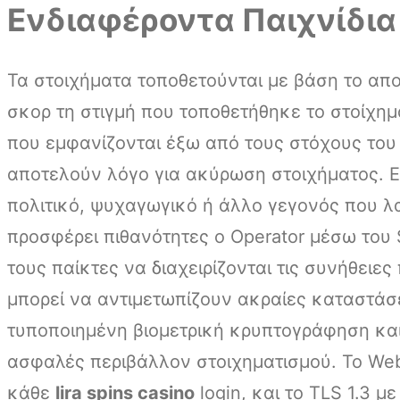
Ενδιαφέροντα Παιχνίδια
Τα στοιχήματα τοποθετούνται με βάση το απ
σκορ τη στιγμή που τοποθετήθηκε το στοίχη
που εμφανίζονται έξω από τους στόχους του
αποτελούν λόγο για ακύρωση στοιχήματος. Ev
πολιτικό, ψυχαγωγικό ή άλλο γεγονός που λ
προσφέρει πιθανότητες ο Operator μέσω του
τους παίκτες να διαχειρίζονται τις συνήθειε
μπορεί να αντιμετωπίζουν ακραίες καταστάσε
τυποποιημένη βιομετρική κρυπτογράφηση και
ασφαλές περιβάλλον στοιχηματισμού. Το Web
κάθε
lira spins casino
login, και το TLS 1.3 μ