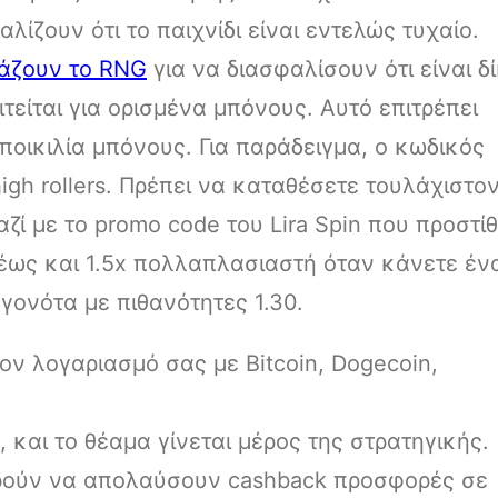
λίζουν ότι το παιχνίδι είναι εντελώς τυχαίο.
άζουν το RNG
για να διασφαλίσουν ότι είναι δ
τείται για ορισμένα μπόνους. Αυτό επιτρέπει
ποικιλία μπόνους. Για παράδειγμα, ο κωδικός
igh rollers. Πρέπει να καταθέσετε τουλάχιστο
ζί με το promo code του Lira Spin που προστίθ
έως και 1.5x πολλαπλασιαστή όταν κάνετε έν
γονότα με πιθανότητες 1.30.
ον λογαριασμό σας με Bitcoin, Dogecoin,
 και το θέαμα γίνεται μέρος της στρατηγικής.
πορούν να απολαύσουν cashback προσφορές σε