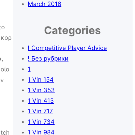
March 2016
το
Categories
σκορ
! Competitive Player Advice
! Без рубрики
α,
1
οίο
1 Vin 154
ύν
1 Vin 353
1 Vin 413
1 Vin 717
1 Vin 734
1 Vin 984
itch