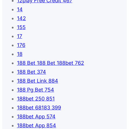
12play Free Credit 467
14
142
155
17
176
18
188 Bet 188 Bet 188bet 762
188 Bet 374
188 Bet Link 884
188 Pg Bet 754
188bet 250 851
188bet 68183 399
188bet App 574
188bet App 854