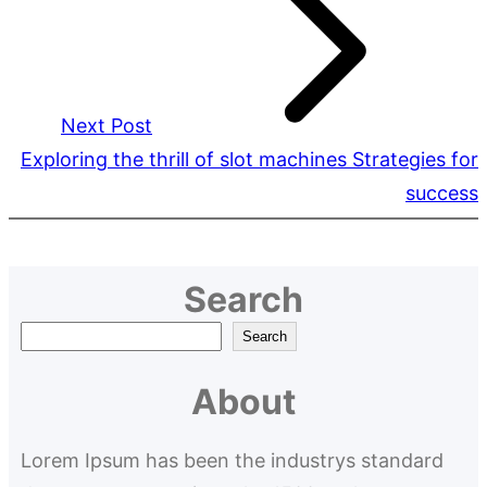
Next Post
Exploring the thrill of slot machines Strategies for
success
Search
S
Search
e
About
a
r
Lorem Ipsum has been the industrys standard
c