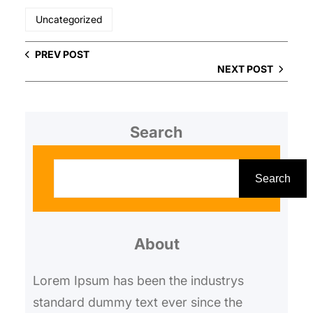
Uncategorized
PREV POST
NEXT POST
Search
S
e
Search
a
r
About
c
h
Lorem Ipsum has been the industrys
standard dummy text ever since the