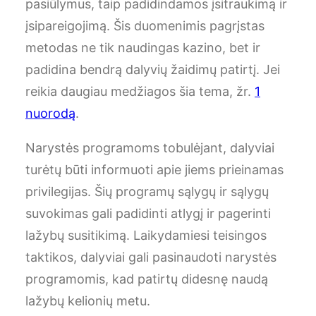
pasiūlymus, taip padidindamos įsitraukimą ir
įsipareigojimą. Šis duomenimis pagrįstas
metodas ne tik naudingas kazino, bet ir
padidina bendrą dalyvių žaidimų patirtį. Jei
reikia daugiau medžiagos šia tema, žr.
1
nuorodą
.
Narystės programoms tobulėjant, dalyviai
turėtų būti informuoti apie jiems prieinamas
privilegijas. Šių programų sąlygų ir sąlygų
suvokimas gali padidinti atlygį ir pagerinti
lažybų susitikimą. Laikydamiesi teisingos
taktikos, dalyviai gali pasinaudoti narystės
programomis, kad patirtų didesnę naudą
lažybų kelionių metu.