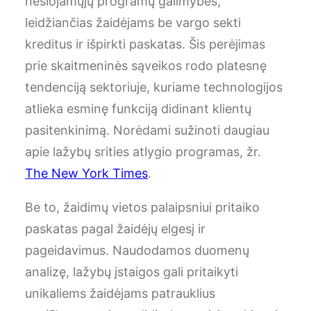
nešiojamųjų programų galimybes,
leidžiančias žaidėjams be vargo sekti
kreditus ir išpirkti paskatas. Šis perėjimas
prie skaitmeninės sąveikos rodo platesnę
tendenciją sektoriuje, kuriame technologijos
atlieka esminę funkciją didinant klientų
pasitenkinimą. Norėdami sužinoti daugiau
apie lažybų srities atlygio programas, žr.
The New York Times
.
Be to, žaidimų vietos palaipsniui pritaiko
paskatas pagal žaidėjų elgesį ir
pageidavimus. Naudodamos duomenų
analizę, lažybų įstaigos gali pritaikyti
unikaliems žaidėjams patrauklius