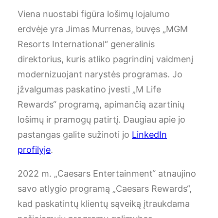
Viena nuostabi figūra lošimų lojalumo
erdvėje yra Jimas Murrenas, buvęs „MGM
Resorts International“ generalinis
direktorius, kuris atliko pagrindinį vaidmenį
modernizuojant narystės programas. Jo
įžvalgumas paskatino įvesti „M Life
Rewards“ programą, apimančią azartinių
lošimų ir pramogų patirtį. Daugiau apie jo
pastangas galite sužinoti jo
LinkedIn
profilyje
.
2022 m. „Caesars Entertainment“ atnaujino
savo atlygio programą „Caesars Rewards“,
kad paskatintų klientų sąveiką įtraukdama