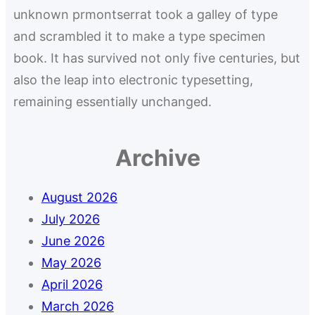
unknown prmontserrat took a galley of type
and scrambled it to make a type specimen
book. It has survived not only five centuries, but
also the leap into electronic typesetting,
remaining essentially unchanged.
Archive
August 2026
July 2026
June 2026
May 2026
April 2026
March 2026