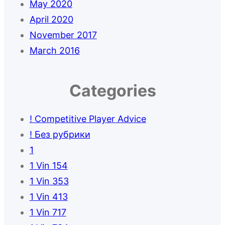
May 2020
April 2020
November 2017
March 2016
Categories
! Competitive Player Advice
! Без рубрики
1
1 Vin 154
1 Vin 353
1 Vin 413
1 Vin 717