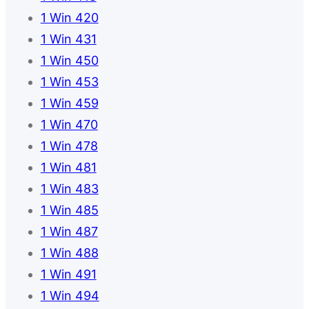
1 Win 420
1 Win 431
1 Win 450
1 Win 453
1 Win 459
1 Win 470
1 Win 478
1 Win 481
1 Win 483
1 Win 485
1 Win 487
1 Win 488
1 Win 491
1 Win 494