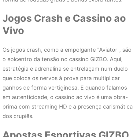
Jogos Crash e Cassino ao
Vivo
Os jogos crash, como a empolgante "Aviator", são
o epicentro da tensão no cassino GIZBO. Aqui,
estratégia e adrenalina se entrelaçam num duelo
que coloca os nervos à prova para multiplicar
ganhos de forma vertiginosa. E quando falamos
em autenticidade, o cassino ao vivo é uma obra-
prima com streaming HD e a presença carismática
dos crupiês.
Apostas Esportivas GIZBO