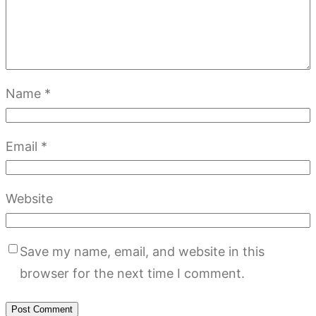
Name
*
Email
*
Website
Save my name, email, and website in this
browser for the next time I comment.