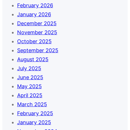
February 2026
January 2026
December 2025
November 2025
October 2025
September 2025
August 2025
July 2025
June 2025
May 2025
April 2025
March 2025
February 2025
January 2025