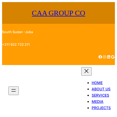
Skip
CAA GROUP CO
to
content
South Sudan -Juba
+211 922 722 211
Facebook
Instagram
LinkedIn
Google
HOME
ABOUT US
SERVICES
MEDIA
PROJECTS