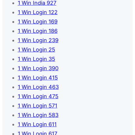
1 Win India 927
1 Win Login 122
1 Win Login 169
1 Win Login 186
1 Win Login 239
1 Win Login 25
1 Win Login 35
1 Win Login 390
1 Win Login 415
1 Win Login 463
1 Win Login 475
1 Win Login 571
1 Win Login 583
1 Win Login 611
1 Win Login 617