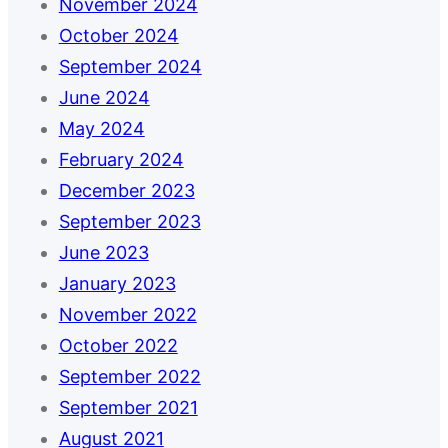
November 2024
October 2024
September 2024
June 2024
May 2024
February 2024
December 2023
September 2023
June 2023
January 2023
November 2022
October 2022
September 2022
September 2021
August 2021