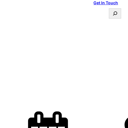
Get In Touch
S
e
a
r
GIZBO: Cassino
c
Online, Apostas e
h
Entretenimento
Completo