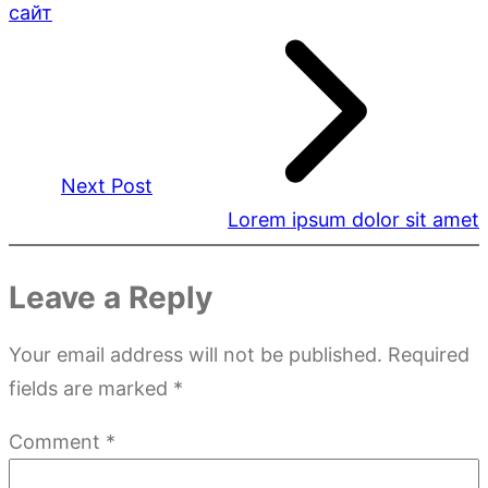
сайт
Next Post
Lorem ipsum dolor sit amet
Leave a Reply
Your email address will not be published.
Required
fields are marked
*
Comment
*