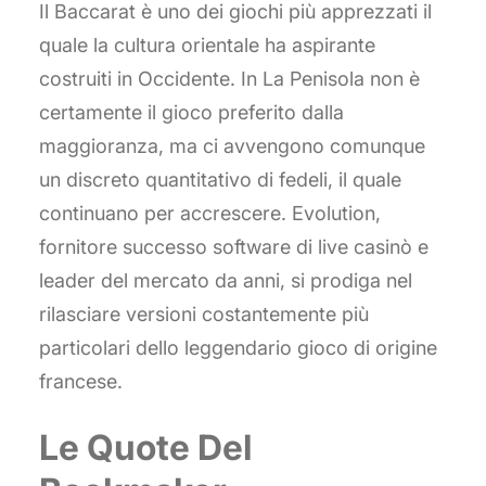
Il Baccarat è uno dei giochi più apprezzati il
quale la cultura orientale ha aspirante
costruiti in Occidente. In La Penisola non è
certamente il gioco preferito dalla
maggioranza, ma ci avvengono comunque
un discreto quantitativo di fedeli, il quale
continuano per accrescere. Evolution,
fornitore successo software di live casinò e
leader del mercato da anni, si prodiga nel
rilasciare versioni costantemente più
particolari dello leggendario gioco di origine
francese.
Le Quote Del