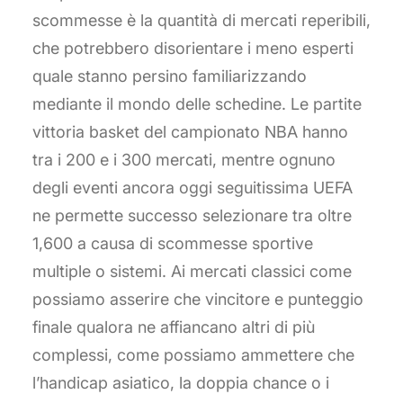
scommesse è la quantità di mercati reperibili,
che potrebbero disorientare i meno esperti
quale stanno persino familiarizzando
mediante il mondo delle schedine. Le partite
vittoria basket del campionato NBA hanno
tra i 200 e i 300 mercati, mentre ognuno
degli eventi ancora oggi seguitissima UEFA
ne permette successo selezionare tra oltre
1,600 a causa di scommesse sportive
multiple o sistemi. Ai mercati classici come
possiamo asserire che vincitore e punteggio
finale qualora ne affiancano altri di più
complessi, come possiamo ammettere che
l’handicap asiatico, la doppia chance o i