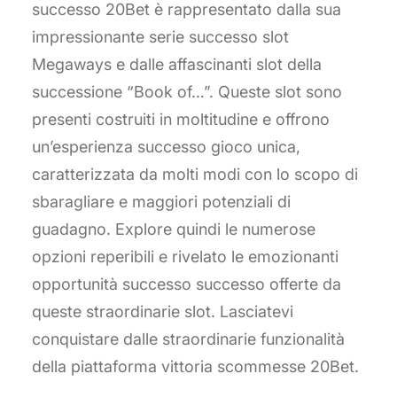
successo 20Bet è rappresentato dalla sua
impressionante serie successo slot
Megaways e dalle affascinanti slot della
successione “Book of…”. Queste slot sono
presenti costruiti in moltitudine e offrono
un’esperienza successo gioco unica,
caratterizzata da molti modi con lo scopo di
sbaragliare e maggiori potenziali di
guadagno. Explore quindi le numerose
opzioni reperibili e rivelato le emozionanti
opportunità successo successo offerte da
queste straordinarie slot. Lasciatevi
conquistare dalle straordinarie funzionalità
della piattaforma vittoria scommesse 20Bet.