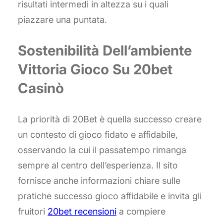
risultati intermedi in altezza su i quali
piazzare una puntata.
Sostenibilità Dell’ambiente
Vittoria Gioco Su 20bet
Casinò
La priorità di 20Bet è quella successo creare
un contesto di gioco fidato e affidabile,
osservando la cui il passatempo rimanga
sempre al centro dell’esperienza. Il sito
fornisce anche informazioni chiare sulle
pratiche successo gioco affidabile e invita gli
fruitori
20bet recensioni
a compiere