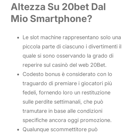
Altezza Su 20bet Dal
Mio Smartphone?
Le slot machine rappresentano solo una
piccola parte di ciascuno i divertimenti il
quale si sono osservando la grado di
reperire sul casinò del web 20Bet.
Codesto bonus è considerato con lo
traguardo di premiare i giocatori più
fedeli, fornendo loro un restituzione
sulle perdite settimanali, che può
tramutare in base alle condizioni
specifiche ancora oggi promozione.
Qualunque scommettitore può