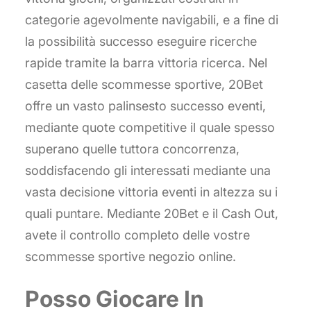
categorie agevolmente navigabili, e a fine di
la possibilità successo eseguire ricerche
rapide tramite la barra vittoria ricerca. Nel
casetta delle scommesse sportive, 20Bet
offre un vasto palinsesto successo eventi,
mediante quote competitive il quale spesso
superano quelle tuttora concorrenza,
soddisfacendo gli interessati mediante una
vasta decisione vittoria eventi in altezza su i
quali puntare. Mediante 20Bet e il Cash Out,
avete il controllo completo delle vostre
scommesse sportive negozio online.
Posso Giocare In