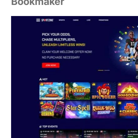
Bookmaker