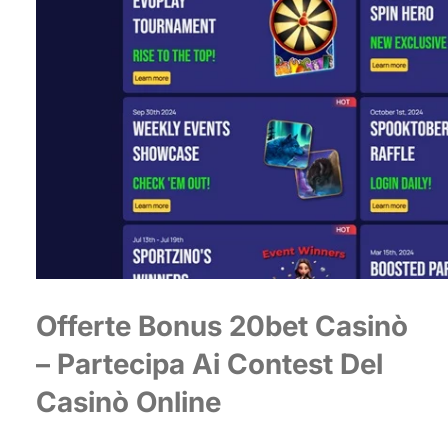
Offerte Bonus 20bet Casinò
– Partecipa Ai Contest Del
Casinò Online