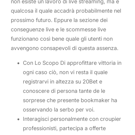
non esiste un lavoro di live streaming, ma è
qualcosa il quale accadrà probabilmente nel
prossimo futuro. Eppure la sezione dei
conseguenze live e le scommesse live
funzionano così bene quale gli utenti non
avvengono consapevoli di questa assenza.
Con Lo Scopo Di approfittare vittoria in
ogni caso ciò, non vi resta il quale
registrarvi in altezza su 20Bet e
conoscere di persona tante de le
sorprese che presente bookmaker ha
osservando la serbo per voi.
Interagisci personalmente con croupier
professionisti, partecipa a offerte