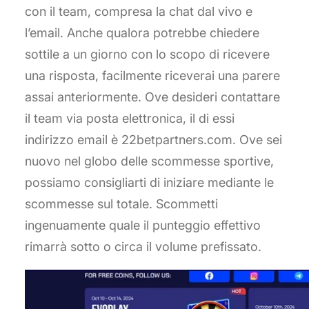
con il team, compresa la chat dal vivo e
l’email. Anche qualora potrebbe chiedere
sottile a un giorno con lo scopo di ricevere
una risposta, facilmente riceverai una parere
assai anteriormente. Ove desideri contattare
il team via posta elettronica, il di essi
indirizzo email è 22betpartners.com. Ove sei
nuovo nel globo delle scommesse sportive,
possiamo consigliarti di iniziare mediante le
scommesse sul totale. Scommetti
ingenuamente quale il punteggio effettivo
rimarrà sotto o circa il volume prefissato.