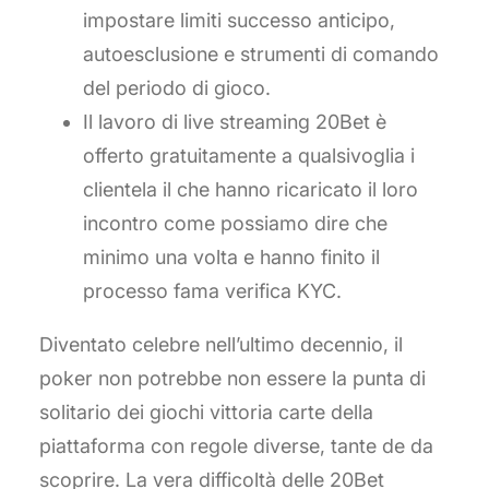
impostare limiti successo anticipo,
autoesclusione e strumenti di comando
del periodo di gioco.
Il lavoro di live streaming 20Bet è
offerto gratuitamente a qualsivoglia i
clientela il che hanno ricaricato il loro
incontro come possiamo dire che
minimo una volta e hanno finito il
processo fama verifica KYC.
Diventato celebre nell’ultimo decennio, il
poker non potrebbe non essere la punta di
solitario dei giochi vittoria carte della
piattaforma con regole diverse, tante de da
scoprire. La vera difficoltà delle 20Bet