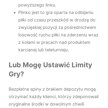
powyższego linku.
Plinko jest to gra oparta na odbijaniu
piłki od czasu przeszkód w drodzę do
zwycięskiej pozycji za pośrednictwem
losowość ruchu piłki na zderzeniu wraz
z kołami w pracach nad produktem
karcianej lub teleturnieju.
Lub Mogę Ustawić Limity
Gry?
Bezpłatne spiny z brakiem depozytu mogą
otrzymać każdy klienci, którzy zdeponowali
oryginalne środki w dowolnym chwili