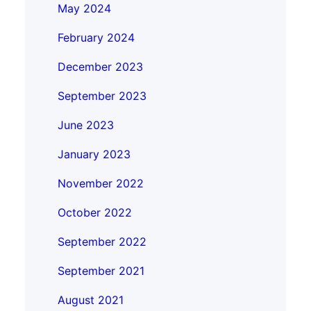
May 2024
February 2024
December 2023
September 2023
June 2023
January 2023
November 2022
October 2022
September 2022
September 2021
August 2021