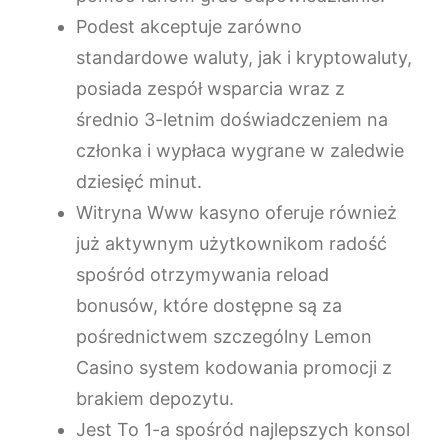
Podest akceptuje zarówno
standardowe waluty, jak i kryptowaluty,
posiada zespół wsparcia wraz z
średnio 3-letnim doświadczeniem na
członka i wypłaca wygrane w zaledwie
dziesięć minut.
Witryna Www kasyno oferuje również
już aktywnym użytkownikom radość
spośród otrzymywania reload
bonusów, które dostępne są za
pośrednictwem szczególny Lemon
Casino system kodowania promocji z
brakiem depozytu.
Jest To 1-a spośród najlepszych konsol