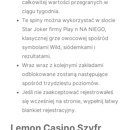
całkowitej wartości przegranych w
ciągu tygodnia.
Te spiny można wykorzystać w slocie
Star Joker firmy Play n NA NIEGO,
klasycznej grze owocowej spośród
symbolami Wild, siódemkami i
rezultatami.
Wraz wraz z kolejnymi zakładami
odblokowane zostaną następujące
spośród trzydziestu poziomów.
Jeśli nie zaakceptować rejestrowałeś
się wcześniej na stronie, wypełnij łatwy
blankiet rejestracyjny.
Lemon Casino Szyfr