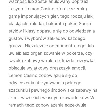
ważność lub został anulowany poprzez
kasyno. Lemon Casino oferuje szeroką
gamę imponujących gier, tego rodzaju jak
blackjack, ruletka, bakarat i poker. Sporo
stylów i klasy dopasuje się do odwiedzenia
gustów i wyborów zakładów każdego
gracza. Niezależnie od momentu tego, lub
uwielbiasz organizowanie w pokerze, czy
szybką zabawę w ruletce, każda rozrywka
obiecuje wyjątkowy dreszczyk emocji.
Lemon Casino zobowiązuje się do
odwiedzenia utrzymywania pełnego
szacunku i pewnego środowiska zabawy na
rzecz wszelkich własnych zawodników. W
ramach tego zobowiązania egzekwuje