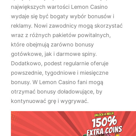
największych wartości Lemon Casino
wydaje się być bogaty wybór bonusów i
reklamy. Nowi zawodnicy mogą skorzystać
wraz z różnych pakietów powitalnych,
które obejmują zarówno bonusy
gotówkowe, jak i darmowe spiny.
Dodatkowo, podest regularnie oferuje
powszednie, tygodniowe i miesięczne
bonusy. W Lemon Casino fani mogą
otrzymać bonusy doładowujące, by
kontynuować grę i wygrywać.