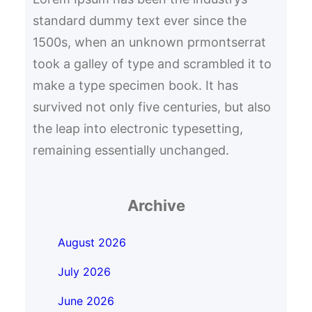
standard dummy text ever since the
1500s, when an unknown prmontserrat
took a galley of type and scrambled it to
make a type specimen book. It has
survived not only five centuries, but also
the leap into electronic typesetting,
remaining essentially unchanged.
Archive
August 2026
July 2026
June 2026