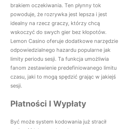
brakiem oczekiwania. Ten płynny tok
powoduje, że rozrywka jest lepsza i jest
idealny na rzecz graczy, którzy chcą
wskoczyć do swych gier bez kłopotów.
Lemon Casino oferuje dodatkowe narzędzie
odpowiedzialnego hazardu popularne jak
limity periodu sesji. Ta funkcja umożliwia
fanom zestawienie predefiniowanego limitu
czasu, jaki to mogą spędzić grając w jakiejś
sesji.
Płatności I Wypłaty
Być może system kodowania już stracił