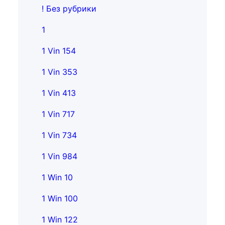
! Без рубрики
1
1 Vin 154
1 Vin 353
1 Vin 413
1 Vin 717
1 Vin 734
1 Vin 984
1 Win 10
1 Win 100
1 Win 122