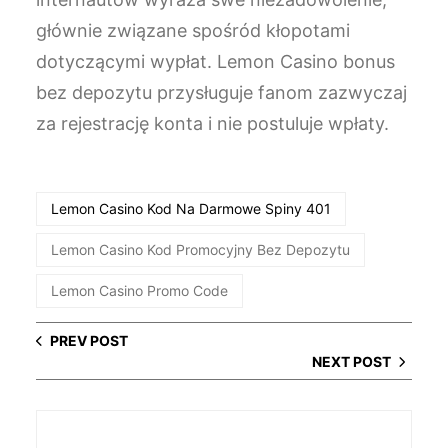
głównie związane spośród kłopotami
dotyczącymi wypłat. Lemon Casino bonus
bez depozytu przysługuje fanom zazwyczaj
za rejestrację konta i nie postuluje wpłaty.
Lemon Casino Kod Na Darmowe Spiny 401
Lemon Casino Kod Promocyjny Bez Depozytu
Lemon Casino Promo Code
PREV POST
NEXT POST