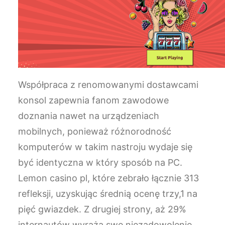
Współpraca z renomowanymi dostawcami
konsol zapewnia fanom zawodowe
doznania nawet na urządzeniach
mobilnych, ponieważ różnorodność
komputerów w takim nastroju wydaje się
być identyczna w który sposób na PC.
Lemon casino pl, które zebrało łącznie 313
refleksji, uzyskując średnią ocenę trzy,1 na
pięć gwiazdek. Z drugiej strony, aż 29%
internautów wyraża swe niezadowolenie,