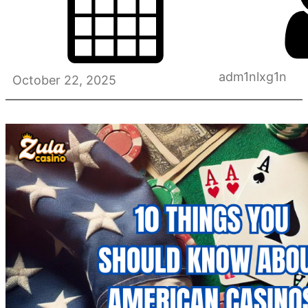
adm1nlxg1n
October 22, 2025