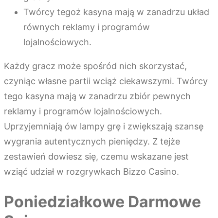
Twórcy tegoż kasyna mają w zanadrzu układ
równych reklamy i programów
lojalnościowych.
Każdy gracz może spośród nich skorzystać,
czyniąc własne partii wciąż ciekawszymi. Twórcy
tego kasyna mają w zanadrzu zbiór pewnych
reklamy i programów lojalnościowych.
Uprzyjemniają ów lampy grę i zwiększają szansę
wygrania autentycznych pieniędzy. Z tejże
zestawień dowiesz się, czemu wskazane jest
wziąć udział w rozgrywkach Bizzo Casino.
Poniedziałkowe Darmowe