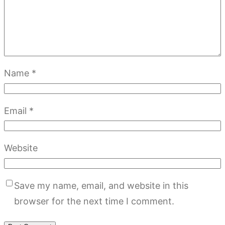
Name
*
Email
*
Website
Save my name, email, and website in this
browser for the next time I comment.