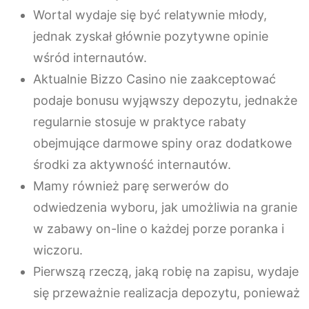
Wortal wydaje się być relatywnie młody,
jednak zyskał głównie pozytywne opinie
wśród internautów.
Aktualnie Bizzo Casino nie zaakceptować
podaje bonusu wyjąwszy depozytu, jednakże
regularnie stosuje w praktyce rabaty
obejmujące darmowe spiny oraz dodatkowe
środki za aktywność internautów.
Mamy również parę serwerów do
odwiedzenia wyboru, jak umożliwia na granie
w zabawy on-line o każdej porze poranka i
wiczoru.
Pierwszą rzeczą, jaką robię na zapisu, wydaje
się przeważnie realizacja depozytu, ponieważ