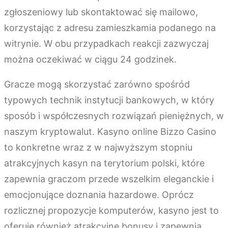
zgłoszeniowy lub skontaktować się mailowo,
korzystając z adresu zamieszkamia podanego na
witrynie. W obu przypadkach reakcji zazwyczaj
można oczekiwać w ciągu 24 godzinek.
Gracze mogą skorzystać zarówno spośród
typowych technik instytucji bankowych, w który
sposób i współczesnych rozwiązań pieniężnych, w
naszym kryptowalut. Kasyno online Bizzo Casino
to konkretne wraz z w najwyższym stopniu
atrakcyjnych kasyn na terytorium polski, które
zapewnia graczom przede wszelkim eleganckie i
emocjonujące doznania hazardowe. Oprócz
rozlicznej propozycje komputerów, kasyno jest to
oferuje również atrakcyjne bonusy i zapewnia