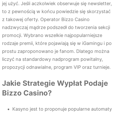
jej użyć. Jeśli aczkolwiek obserwuje się newsletter,
to z pewnością w końcu powiedzie się skorzystać
z takowej oferty. Operator Bizzo Casino
nadzwyczaj mądrze podszedł do tworzenia sekcji
promocji. Wybrano wszelkie najpopularniejsze
rodzaje premii, które pojawiają się w iGamingu i po
prostu zaproponowano je fanom. Dlatego można
liczyć na standardowy nadprogram powitalny,
propozycji odnawialne, program VIP oraz turnieje.
Jakie Strategie Wypłat Podaje
Bizzo Casino?
Kasyno jest to proponuje popularne automaty