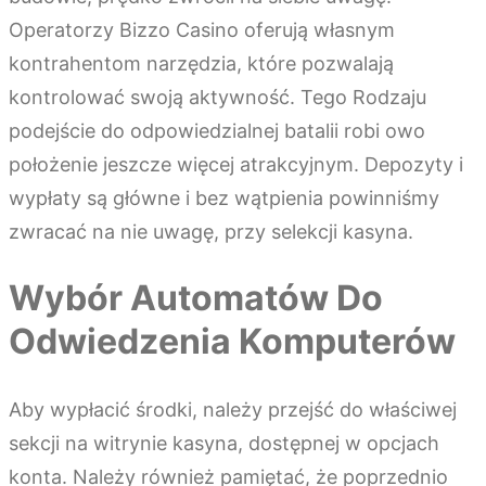
Operatorzy Bizzo Casino oferują własnym
kontrahentom narzędzia, które pozwalają
kontrolować swoją aktywność. Tego Rodzaju
podejście do odpowiedzialnej batalii robi owo
położenie jeszcze więcej atrakcyjnym. Depozyty i
wypłaty są główne i bez wątpienia powinniśmy
zwracać na nie uwagę, przy selekcji kasyna.
Wybór Automatów Do
Odwiedzenia Komputerów
Aby wypłacić środki, należy przejść do właściwej
sekcji na witrynie kasyna, dostępnej w opcjach
konta. Należy również pamiętać, że poprzednio