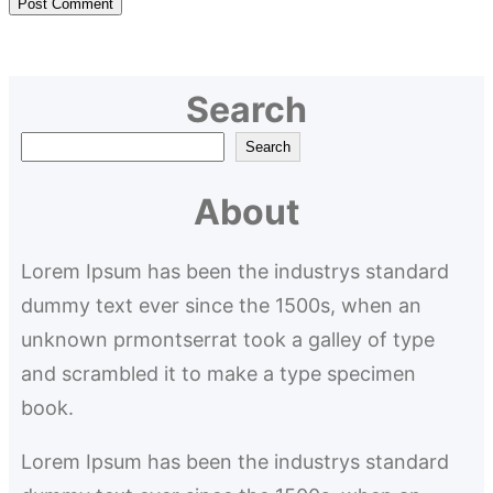
Search
S
Search
e
About
a
r
Lorem Ipsum has been the industrys standard
c
dummy text ever since the 1500s, when an
h
unknown prmontserrat took a galley of type
and scrambled it to make a type specimen
book.
Lorem Ipsum has been the industrys standard