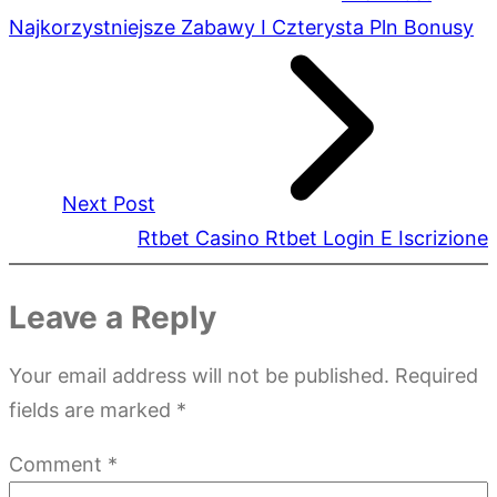
Najkorzystniejsze Zabawy I Czterysta Pln Bonusy
Next Post
Rtbet Casino Rtbet Login E Iscrizione
Leave a Reply
Your email address will not be published.
Required
fields are marked
*
Comment
*