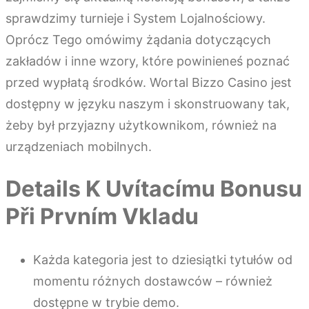
sprawdzimy turnieje i System Lojalnościowy.
Oprócz Tego omówimy żądania dotyczących
zakładów i inne wzory, które powinieneś poznać
przed wypłatą środków. Wortal Bizzo Casino jest
dostępny w języku naszym i skonstruowany tak,
żeby był przyjazny użytkownikom, również na
urządzeniach mobilnych.
Details K Uvítacímu Bonusu
Při Prvním Vkladu
Każda kategoria jest to dziesiątki tytułów od
momentu różnych dostawców – również
dostępne w trybie demo.