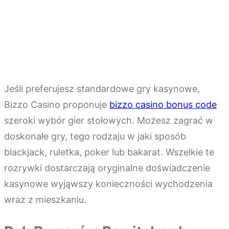
Jeśli preferujesz standardowe gry kasynowe,
Bizzo Casino proponuje
bizzo casino bonus code
szeroki wybór gier stołowych. Możesz zagrać w
doskonałe gry, tego rodzaju w jaki sposób
blackjack, ruletka, poker lub bakarat. Wszelkie te
rozrywki dostarczają oryginalne doświadczenie
kasynowe wyjąwszy konieczności wychodzenia
wraz z mieszkaniu.