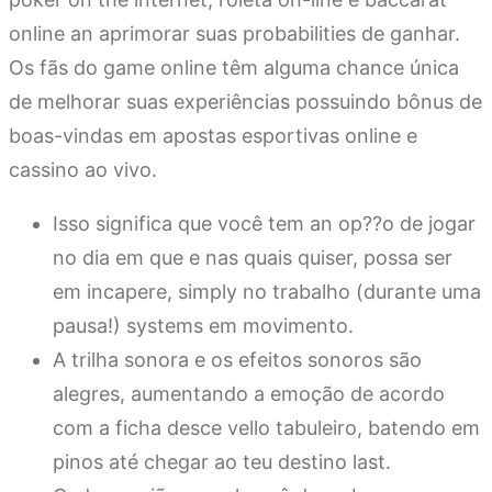
online an aprimorar suas probabilities de ganhar.
Os fãs do game online têm alguma chance única
de melhorar suas experiências possuindo bônus de
boas-vindas em apostas esportivas online e
cassino ao vivo.
Isso significa que você tem an op??o de jogar
no dia em que e nas quais quiser, possa ser
em incapere, simply no trabalho (durante uma
pausa!) systems em movimento.
A trilha sonora e os efeitos sonoros são
alegres, aumentando a emoção de acordo
com a ficha desce vello tabuleiro, batendo em
pinos até chegar ao teu destino last.