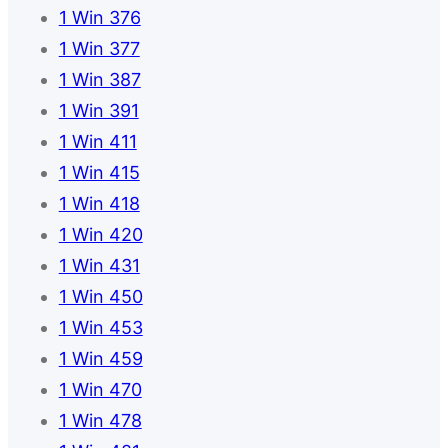
1 Win 376
1 Win 377
1 Win 387
1 Win 391
1 Win 411
1 Win 415
1 Win 418
1 Win 420
1 Win 431
1 Win 450
1 Win 453
1 Win 459
1 Win 470
1 Win 478