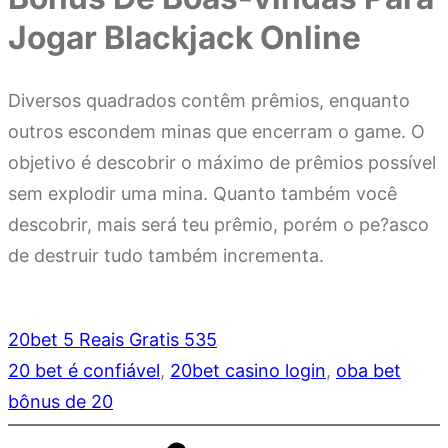
Jogar Blackjack Online
Diversos quadrados contêm prêmios, enquanto
outros escondem minas que encerram o game. O
objetivo é descobrir o máximo de prêmios possível
sem explodir uma mina. Quanto também você
descobrir, mais será teu prêmio, porém o pe?asco
de destruir tudo também incrementa.
20bet 5 Reais Gratis 535
20 bet é confiável
, 
20bet casino login
, 
oba bet
bônus de 20