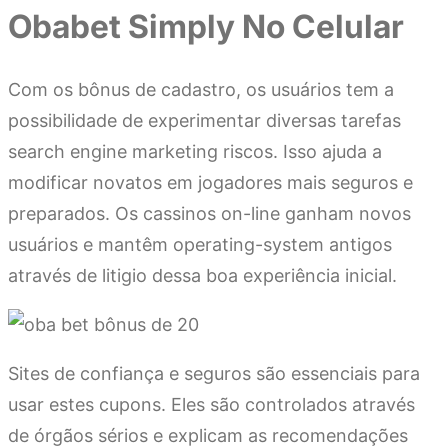
Obabet Simply No Celular
Com os bônus de cadastro, os usuários tem a
possibilidade de experimentar diversas tarefas
search engine marketing riscos. Isso ajuda a
modificar novatos em jogadores mais seguros e
preparados. Os cassinos on-line ganham novos
usuários e mantêm operating-system antigos
através de litigio dessa boa experiência inicial.
Sites de confiança e seguros são essenciais para
usar estes cupons. Eles são controlados através
de órgãos sérios e explicam as recomendações