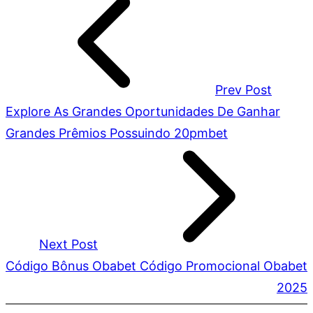
Prev Post
Explore As Grandes Oportunidades De Ganhar
Grandes Prêmios Possuindo 20pmbet
Next Post
Código Bônus Obabet️ Código Promocional Obabet
2025