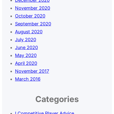
December 2020
November 2020
October 2020
September 2020
August 2020
July 2020
June 2020
May 2020
April 2020
November 2017
March 2016
Categories
! Competitive Player Advice