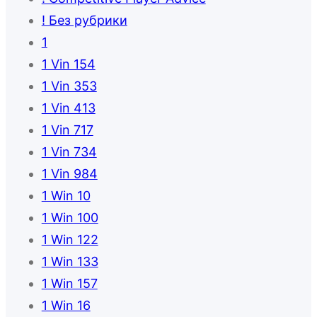
! Без рубрики
1
1 Vin 154
1 Vin 353
1 Vin 413
1 Vin 717
1 Vin 734
1 Vin 984
1 Win 10
1 Win 100
1 Win 122
1 Win 133
1 Win 157
1 Win 16