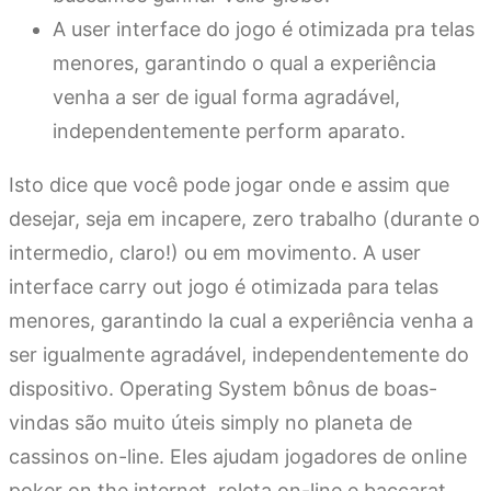
A user interface do jogo é otimizada pra telas
menores, garantindo o qual a experiência
venha a ser de igual forma agradável,
independentemente perform aparato.
Isto dice que você pode jogar onde e assim que
desejar, seja em incapere, zero trabalho (durante o
intermedio, claro!) ou em movimento. A user
interface carry out jogo é otimizada para telas
menores, garantindo la cual a experiência venha a
ser igualmente agradável, independentemente do
dispositivo. Operating System bônus de boas-
vindas são muito úteis simply no planeta de
cassinos on-line. Eles ajudam jogadores de online
poker on the internet, roleta on-line e baccarat