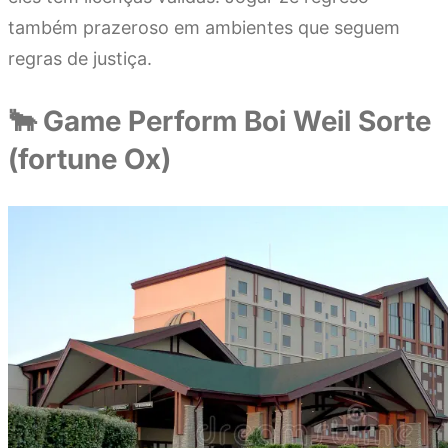
também prazeroso em ambientes que seguem
regras de justiça.
🐂 Game Perform Boi Weil Sorte
(fortune Ox)