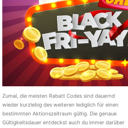
Zumal, die meisten Rabatt Codes sind dauernd
wieder kurzlebig des weiteren lediglich für einen
bestimmten Aktionszeitraum gültig. Die genaue
Gültigkeitsdauer entdeckst auch du immer darüber