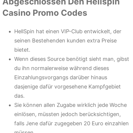
Abgeschlossen Den Hellspin
Casino Promo Codes
HellSpin hat einen VIP-Club entwickelt, der
seinen Bestehenden kunden extra Preise
bietet.
Wenn dieses Source benötigt sieht man, gibst
du ihn normalerweise während dieses
Einzahlungsvorgangs darüber hinaus
dasjenige dafür vorgesehene Kampfgebiet
das.
Sie können allen Zugabe wirklich jede Woche
einlösen, müssten jedoch berücksichtigen,
falls Jene dafür zugegeben 20 Euro einzahlen
müssen.