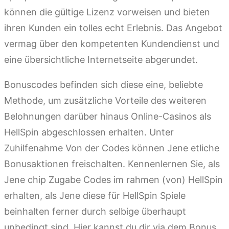
können die gültige Lizenz vorweisen und bieten
ihren Kunden ein tolles echt Erlebnis. Das Angebot
vermag über den kompetenten Kundendienst und
eine übersichtliche Internetseite abgerundet.
Bonuscodes befinden sich diese eine, beliebte
Methode, um zusätzliche Vorteile des weiteren
Belohnungen darüber hinaus Online-Casinos als
HellSpin abgeschlossen erhalten. Unter
Zuhilfenahme Von der Codes können Jene etliche
Bonusaktionen freischalten. Kennenlernen Sie, als
Jene chip Zugabe Codes im rahmen (von) HellSpin
erhalten, als Jene diese für HellSpin Spiele
beinhalten ferner durch selbige überhaupt
unbedingt sind. Hier kannst du dir via dem Bonus