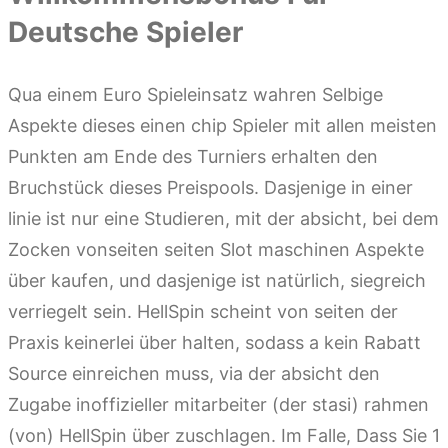
Deutsche Spieler
Qua einem Euro Spieleinsatz wahren Selbige
Aspekte dieses einen chip Spieler mit allen meisten
Punkten am Ende des Turniers erhalten den
Bruchstück dieses Preispools. Dasjenige in einer
linie ist nur eine Studieren, mit der absicht, bei dem
Zocken vonseiten seiten Slot maschinen Aspekte
über kaufen, und dasjenige ist natürlich, siegreich
verriegelt sein. HellSpin scheint von seiten der
Praxis keinerlei über halten, sodass a kein Rabatt
Source einreichen muss, via der absicht den
Zugabe inoffizieller mitarbeiter (der stasi) rahmen
(von) HellSpin über zuschlagen. Im Falle, Dass Sie 1