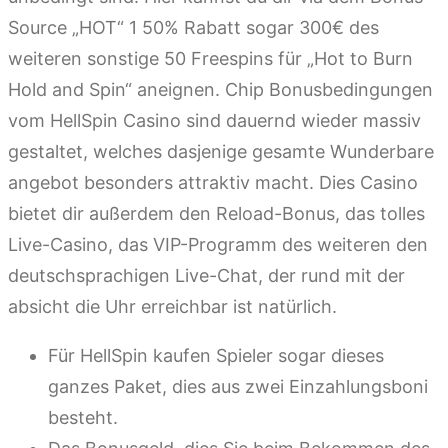
Source „HOT“ 1 50% Rabatt sogar 300€ des
weiteren sonstige 50 Freespins für „Hot to Burn
Hold and Spin“ aneignen. Chip Bonusbedingungen
vom HellSpin Casino sind dauernd wieder massiv
gestaltet, welches dasjenige gesamte Wunderbare
angebot besonders attraktiv macht. Dies Casino
bietet dir außerdem den Reload-Bonus, das tolles
Live-Casino, das VIP-Programm des weiteren den
deutschsprachigen Live-Chat, der rund mit der
absicht die Uhr erreichbar ist natürlich.
Für HellSpin kaufen Spieler sogar dieses
ganzes Paket, dies aus zwei Einzahlungsboni
besteht.