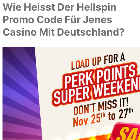
Wie Heisst Der Hellspin
Promo Code Für Jenes
Casino Mit Deutschland?