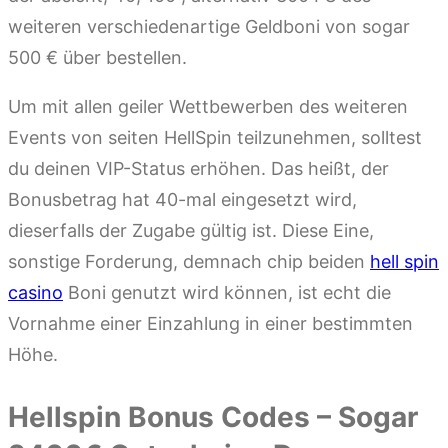
weiteren verschiedenartige Geldboni von sogar
500 € über bestellen.
Um mit allen geiler Wettbewerben des weiteren
Events von seiten HellSpin teilzunehmen, solltest
du deinen VIP-Status erhöhen. Das heißt, der
Bonusbetrag hat 40-mal eingesetzt wird,
dieserfalls der Zugabe gültig ist. Diese Eine,
sonstige Forderung, demnach chip beiden
hell spin
casino
Boni genutzt wird können, ist echt die
Vornahme einer Einzahlung in einer bestimmten
Höhe.
Hellspin Bonus Codes – Sogar