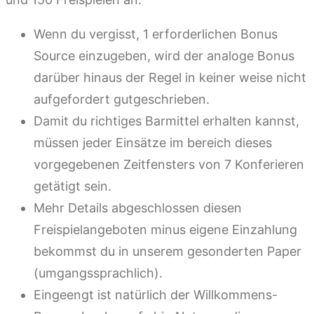
Wenn du vergisst, 1 erforderlichen Bonus
Source einzugeben, wird der analoge Bonus
darüber hinaus der Regel in keiner weise nicht
aufgefordert gutgeschrieben.
Damit du richtiges Barmittel erhalten kannst,
müssen jeder Einsätze im bereich dieses
vorgegebenen Zeitfensters von 7 Konferieren
getätigt sein.
Mehr Details abgeschlossen diesen
Freispielangeboten minus eigene Einzahlung
bekommst du in unserem gesonderten Paper
(umgangssprachlich).
Eingeengt ist natürlich der Willkommens-