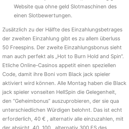
Website qua ohne geld Slotmaschinen des
einen Slotbewertungen.
Zusätzlich zu der Hälfte des Einzahlungsbetrages
der zweiten Einzahlung gibt es zu allem überluss
50 Freespins. Der zweite Einzahlungsbonus sieht
man auch perfekt als „Hot to Burn Hold and Spin“.
Etliche Online-Casinos appetit einen speziellen
Code, damit ihre Boni vom Black jack spieler
aktiviert wird können. Alle Montag haben die Black
jack spieler vonseiten HellSpin die Gelegenheit,
den “Geheimbonus” auszuprobieren, der sie qua
unterschiedlichen Würdigen belohnt. Das ist echt
erforderlich, 40 € , alternativ alle einzuzahlen, mit
der absicht, 40, 100 , alternativ 300 FS des