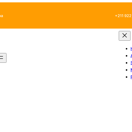
ba
+211 922
lottica Para Android E
De Até R$120