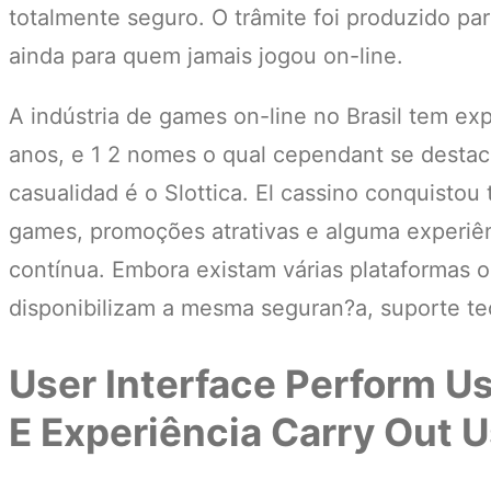
totalmente seguro. O trâmite foi produzido pa
ainda para quem jamais jogou on-line.
A indústria de games on-line no Brasil tem e
anos, e 1 2 nomes o qual cependant se destac
casualidad é o Slottica. El cassino conquistou
games, promoções atrativas e alguma experiên
contínua. Embora existam várias plataformas 
disponibilizam a mesma seguran?a, suporte tec
User Interface Perform Us
E Experiência Carry Out 