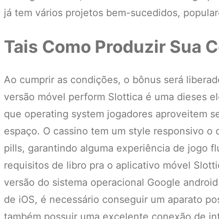
já tem vários projetos bem-sucedidos, popular
Tais Como Produzir Sua C
Ao cumprir as condições, o bônus será liberad
versão móvel perform Slottica é uma dieses e
que operating system jogadores aproveitem se
espaço. O cassino tem um style responsivo o 
pills, garantindo alguma experiência de jogo 
requisitos de libro pra o aplicativo móvel Slo
versão do sistema operacional Google android 
de iOS, é necessário conseguir um aparato po
também possuir uma excelente conexão de inte