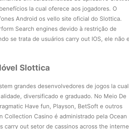
benefícios la cual oferece aos jogadores. O
ones Android os vello site oficial do Slottica.
erform Search engines devido à restrição de
o se trata de usuários carry out IOS, ele não 
óvel Slottica
tem grandes desenvolvedores de jogos la cual
lidade, diversificado e graduado. No Meio De
ragmatic Have fun, Playson, BetSoft e outros
On Collection Casino é administrado pela Ocean
carry out setor de cassinos across the interne