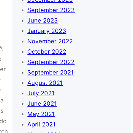
September 2023
June 2023
January 2023
November 2022
 A
October 2022
o
September 2022
er
September 2021
e
August 2021
m
July 2021
ma
June 2021
os
May 2021
ado
April 2021
rch