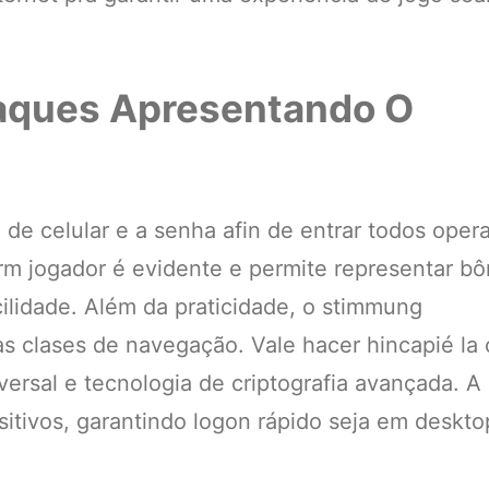
aques Apresentando O
de celular e a senha afin de entrar todos opera
rm jogador é evidente e permite representar bô
ilidade. Além da praticidade, o stimmung
 clases de navegação. Vale hacer hincapié la 
versal e tecnologia de criptografia avançada. A
ositivos, garantindo logon rápido seja em deskto