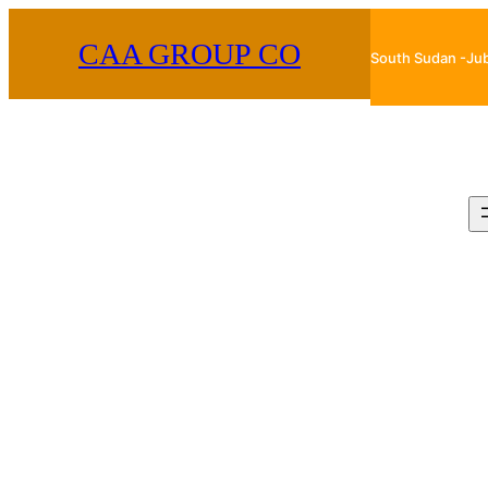
Skip
CAA GROUP CO
South Sudan -Ju
to
content
Baixe O Aplicativo S