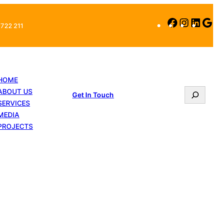
F
I
L
 722 211
a
n
i
c
s
n
e
t
k
HOME
b
a
e
l
ABOUT US
S
Get In Touch
SERVICES
o
g
d
e
MEDIA
o
r
I
PROJECTS
a
k
a
n
r
m
c
 Ios E Receba O Bônus
h