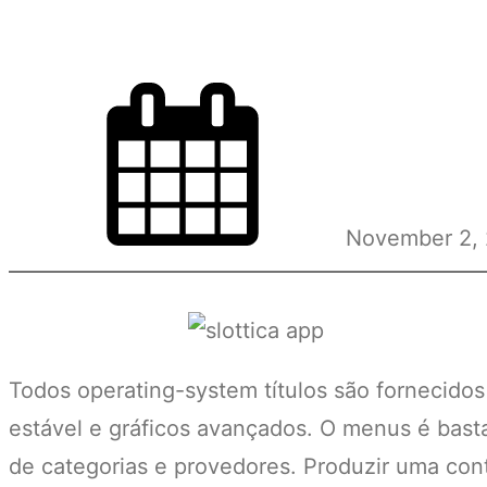
November 2,
Todos operating-system títulos são fornecidos
estável e gráficos avançados. O menus é basta
de categorias e provedores. Produzir uma conta