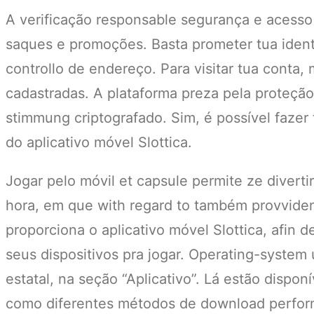
A verificação responsable segurança e acesso 
saques e promoções. Basta prometer tua iden
controllo de endereço. Para visitar tua conta,
cadastradas. A plataforma preza pela proteçã
stimmung criptografado. Sim, é possível fazer
do aplicativo móvel Slottica.
Jogar pelo móvil et capsule permite ze divert
hora, em que with regard to também provvidenz
proporciona o aplicativo móvel Slottica, afin 
seus dispositivos pra jogar. Operating-system 
estatal, na seção “Aplicativo”. Lá estão dispon
como diferentes métodos de download perform a