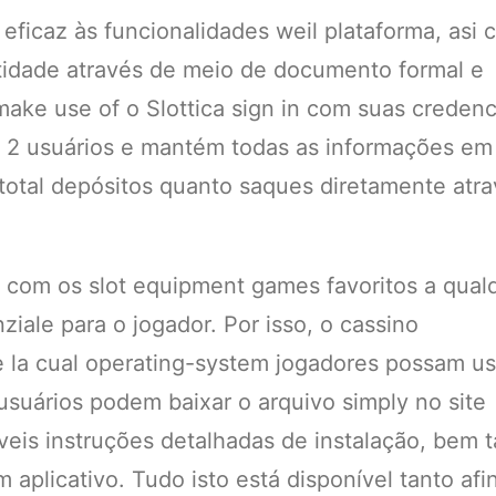
eficaz às funcionalidades weil plataforma, asi
tidade através de meio de documento formal e
 make use of o Slottica sign in com suas credenc
o 2 usuários e mantém todas as informações em
 total depósitos quanto saques diretamente atr
ir com os slot equipment games favoritos a qual
iale para o jogador. Por isso, o cassino
de la cual operating-system jogadores possam us
usuários podem baixar o arquivo simply no site
íveis instruções detalhadas de instalação, bem t
plicativo. Tudo isto está disponível tanto afi