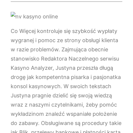
Co Więcej kontroluje się szybkość wypłaty
wygranej i pomoc ze strony obsługi klienta
w razie problemów. Zajmująca obecnie
stanowisko Redaktora Naczelnego serwisu
Kasyno Analyzer, Justyna przeszła długą
drogę jak kompetentna pisarka i pasjonatka
konsol kasynowych. W swoich tekstach
Justyna pragnie dzielić się swoją wiedzą
wraz z naszymi czytelnikami, żeby pomóc
wykładzinom znaleźć wspaniałe położenie
do zabawy. Obsługiwane są procedury takie
jak Blik, przelewy bankowe i płatności kartą,