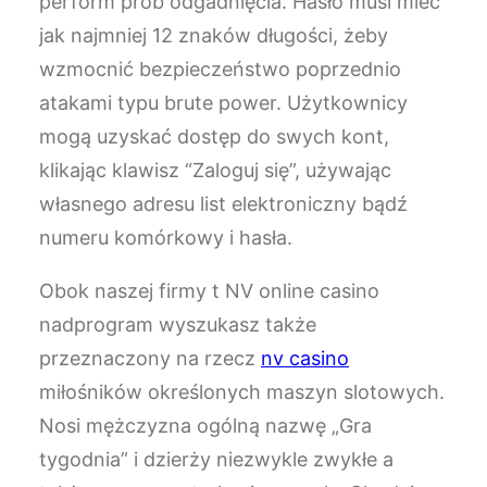
perform prób odgadnięcia. Hasło musi mieć
jak najmniej 12 znaków długości, żeby
wzmocnić bezpieczeństwo poprzednio
atakami typu brute power. Użytkownicy
mogą uzyskać dostęp do swych kont,
klikając klawisz “Zaloguj się”, używając
własnego adresu list elektroniczny bądź
numeru komórkowy i hasła.
Obok naszej firmy t NV online casino
nadprogram wyszukasz także
przeznaczony na rzecz
nv casino
miłośników określonych maszyn slotowych.
Nosi mężczyzna ogólną nazwę „Gra
tygodnia” i dzierży niezwykle zwykłe a