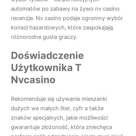
automatów po zabawy na żywo nv casino
recenzje. Nv casino podaje ogromny wybór
konsol hazardowych, które zaspokajają
różnorodne gusta graczy.
Doświadczenie
Użytkownika T
Nvcasino
Rekomenduje się używanie mieszanki
dużych we małych liter, cyfr a także
znaków specjalnych, jakie możliwości
gwarantuje złożoność, która zniechęca