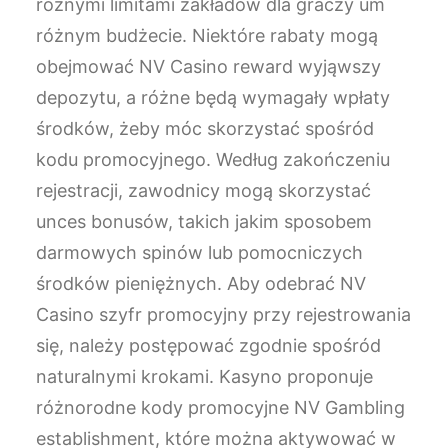
różnymi limitami zakładów dla graczy um
różnym budżecie. Niektóre rabaty mogą
obejmować NV Casino reward wyjąwszy
depozytu, a różne będą wymagały wpłaty
środków, żeby móc skorzystać spośród
kodu promocyjnego. Według zakończeniu
rejestracji, zawodnicy mogą skorzystać
unces bonusów, takich jakim sposobem
darmowych spinów lub pomocniczych
środków pieniężnych. Aby odebrać NV
Casino szyfr promocyjny przy rejestrowania
się, należy postępować zgodnie spośród
naturalnymi krokami. Kasyno proponuje
różnorodne kody promocyjne NV Gambling
establishment, które można aktywować w