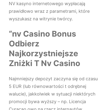
NV kasyno internetowego wypłacają
prawidłowo wraz z parametrami, które
wyszukasz na witrynie twórcy.
“nv Casino Bonus
Odbierz
Najkorzystniejsze
Zniżki T Nv Casino
Najmniejszy depozyt zaczyna się od czasu
5 EUR (lub równowartości t odrębnej
walucie), jakkolwiek w sytuacji niektórych
promocji bywa wyższy – np. Licencja
Curaçao owo na rzecz internautów