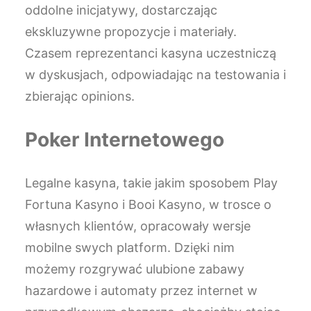
oddolne inicjatywy, dostarczając
ekskluzywne propozycje i materiały.
Czasem reprezentanci kasyna uczestniczą
w dyskusjach, odpowiadając na testowania i
zbierając opinions.
Poker Internetowego
Legalne kasyna, takie jakim sposobem Play
Fortuna Kasyno i Booi Kasyno, w trosce o
własnych klientów, opracowały wersje
mobilne swych platform. Dzięki nim
możemy rozgrywać ulubione zabawy
hazardowe i automaty przez internet w