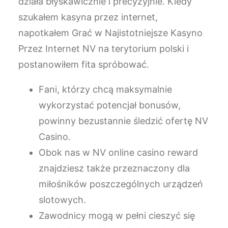
działa błyskawicznie i precyzyjnie. Kiedy
szukałem kasyna przez internet,
napotkałem Grać w Najistotniejsze Kasyno
Przez Internet NV na terytorium polski i
postanowiłem fita spróbować.
Fani, którzy chcą maksymalnie
wykorzystać potencjał bonusów,
powinny bezustannie śledzić ofertę NV
Casino.
Obok nas w NV online casino reward
znajdziesz także przeznaczony dla
miłośników poszczególnych urządzeń
slotowych.
Zawodnicy mogą w pełni cieszyć się