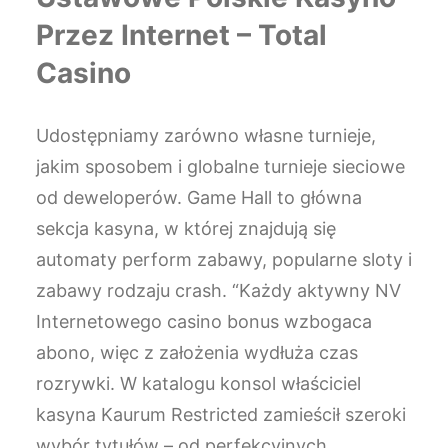
Przez Internet – Total
Casino
Udostępniamy zarówno własne turnieje,
jakim sposobem i globalne turnieje sieciowe
od deweloperów. Game Hall to główna
sekcja kasyna, w której znajdują się
automaty perform zabawy, popularne sloty i
zabawy rodzaju crash. “Każdy aktywny NV
Internetowego casino bonus wzbogaca
abono, więc z założenia wydłuża czas
rozrywki. W katalogu konsol właściciel
kasyna Kaurum Restricted zamieścił szeroki
wybór tytułów – od perfekcyjnych