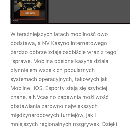
W teraźniejszych latach mobilność owo
podstawa, a NV Kasyno internetowego
bardzo dobrze zdaje osobiście wraz z tego”
“sprawę. Mobilna odsłona kasyna działa
płynnie em wszelkich popularnych
systemach operacyjnych, takowych jak
Mobilne i iOS. Esporty stają się szybciej
znane, a NVcasino zapewnia możliwość
obstawiania zarówno największych
międzynarodowych turniejów, jak i
mniejszych regionalnych rozgrywek. Dzięki