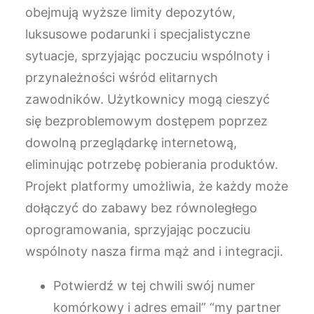
obejmują wyższe limity depozytów,
luksusowe podarunki i specjalistyczne
sytuacje, sprzyjając poczuciu wspólnoty i
przynależności wśród elitarnych
zawodników. Użytkownicy mogą cieszyć
się bezproblemowym dostępem poprzez
dowolną przeglądarkę internetową,
eliminując potrzebę pobierania produktów.
Projekt platformy umożliwia, że każdy może
dołączyć do zabawy bez równoległego
oprogramowania, sprzyjając poczuciu
wspólnoty nasza firma mąż and i integracji.
Potwierdź w tej chwili swój numer
komórkowy i adres email” “my partner