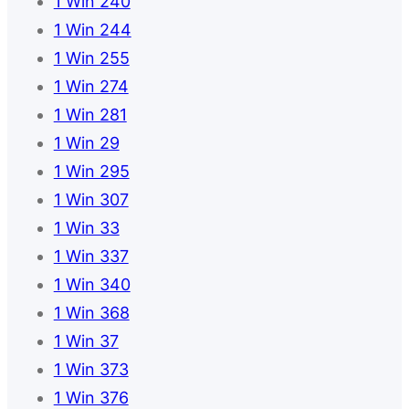
1 Win 240
1 Win 244
1 Win 255
1 Win 274
1 Win 281
1 Win 29
1 Win 295
1 Win 307
1 Win 33
1 Win 337
1 Win 340
1 Win 368
1 Win 37
1 Win 373
1 Win 376