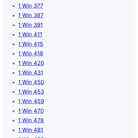
1 Win 377
1 Win 387
1 Win 391
1 Win 411
1 Win 415
1 Win 418
1 Win 420
1 Win 431
1 Win 450
1 Win 453
1 Win 459
1 Win 470
1 Win 478
1 Win 481