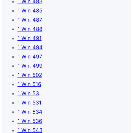
1 Win 483
1 Win 485
1 Win 487
1 Win 488
1 Win 491
1 Win 494
1 Win 497
1 Win 499
1 Win 502
1 Win 516
1 Win 53
1 Win 531
1 Win 534
1 Win 536
1 Win 543