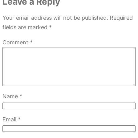
Leave a Reply
Your email address will not be published.
Required
fields are marked
*
Comment
*
Name
*
Email
*