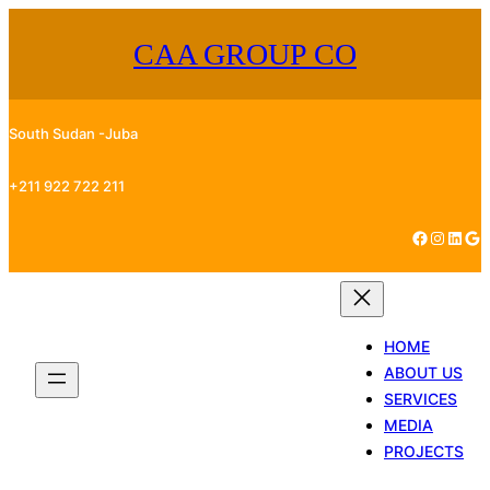
Skip
CAA GROUP CO
to
content
South Sudan -Juba
+211 922 722 211
Facebook
Instagram
LinkedIn
Google
HOME
ABOUT US
SERVICES
MEDIA
PROJECTS