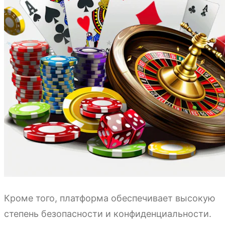
Кроме того, платформа обеспечивает высокую
степень безопасности и конфиденциальности.