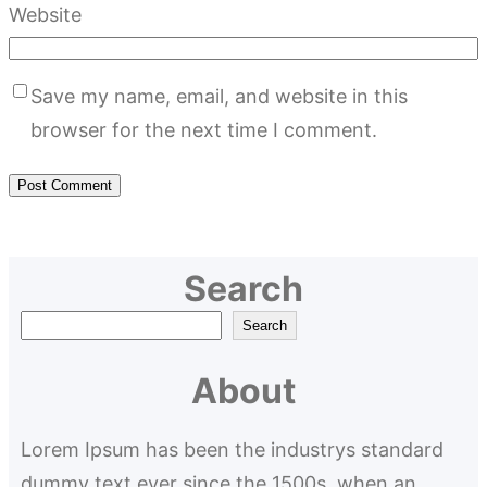
Website
Save my name, email, and website in this
browser for the next time I comment.
Search
S
Search
e
About
a
r
Lorem Ipsum has been the industrys standard
c
dummy text ever since the 1500s, when an