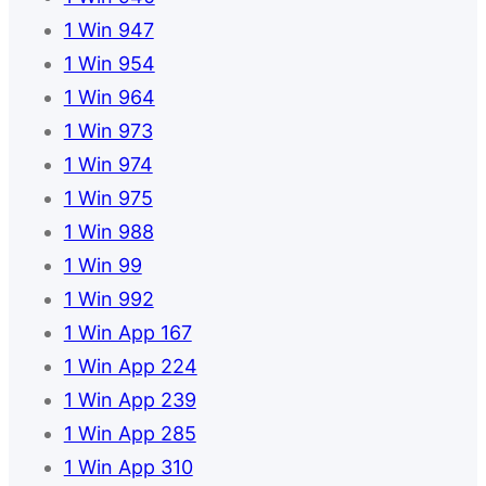
1 Win 947
1 Win 954
1 Win 964
1 Win 973
1 Win 974
1 Win 975
1 Win 988
1 Win 99
1 Win 992
1 Win App 167
1 Win App 224
1 Win App 239
1 Win App 285
1 Win App 310