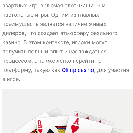
азартных игр, включая слот-машины и
настольные игры. Одним из главных
преимуществ является наличие живых
дилеров, что создает атмосферу реального
казино. В этом контексте, игроки могут
получить полный опыт и наслаждаться
процессом, а также легко перейти на
платформу, такую как
Olimp casino
, для участия
в игре.