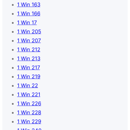
1 Win 163
1 Win 166
1 Win 17
1 Win 205
1 Win 207
1 Win 212
1 Win 213
1 Win 217
1 Win 219
1 Win 22
1 Win 221
1 Win 226
1 Win 228
1 Win 229