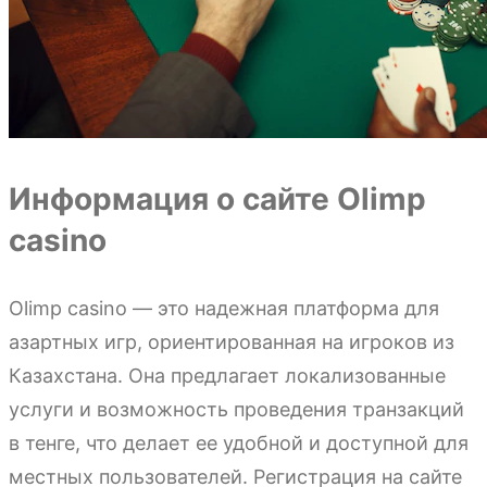
Информация о сайте Olimp
casino
Olimp casino — это надежная платформа для
азартных игр, ориентированная на игроков из
Казахстана. Она предлагает локализованные
услуги и возможность проведения транзакций
в тенге, что делает ее удобной и доступной для
местных пользователей. Регистрация на сайте