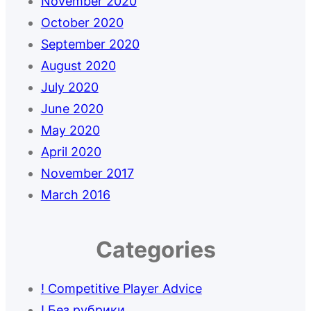
November 2020
October 2020
September 2020
August 2020
July 2020
June 2020
May 2020
April 2020
November 2017
March 2016
Categories
! Competitive Player Advice
! Без рубрики