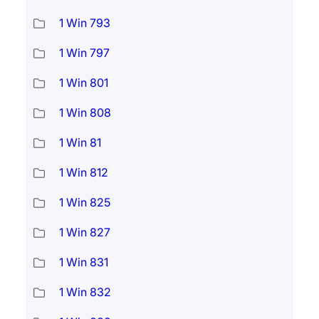
1 Win 793
1 Win 797
1 Win 801
1 Win 808
1 Win 81
1 Win 812
1 Win 825
1 Win 827
1 Win 831
1 Win 832