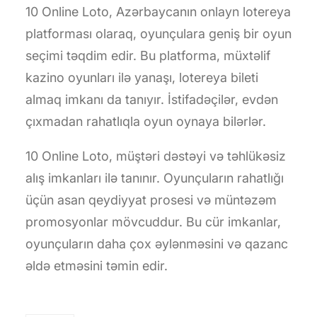
10 Online Loto, Azərbaycanın onlayn lotereya
platforması olaraq, oyunçulara geniş bir oyun
seçimi təqdim edir. Bu platforma, müxtəlif
kazino oyunları ilə yanaşı, lotereya bileti
almaq imkanı da tanıyır. İstifadəçilər, evdən
çıxmadan rahatlıqla oyun oynaya bilərlər.
10 Online Loto, müştəri dəstəyi və təhlükəsiz
alış imkanları ilə tanınır. Oyunçuların rahatlığı
üçün asan qeydiyyat prosesi və müntəzəm
promosyonlar mövcuddur. Bu cür imkanlar,
oyunçuların daha çox əylənməsini və qazanc
əldə etməsini təmin edir.