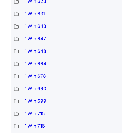
1 Win 623
1 Win 631
1 Win 643
1 Win 647
1 Win 648
1 Win 664
1 Win 678
1 Win 690
1 Win 699
1 Win 715
1 Win 716