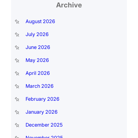
Archive
August 2026
July 2026
June 2026
May 2026
April 2026
March 2026
February 2026
January 2026
December 2025
November 2025