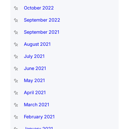
October 2022
September 2022
September 2021
August 2021
July 2021
June 2021
May 2021
April 2021
March 2021
February 2021
January 2021