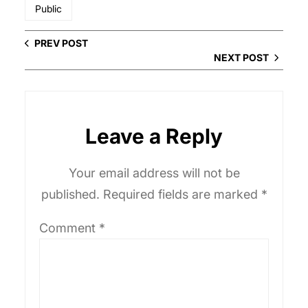
Public
PREV POST
NEXT POST
Leave a Reply
Your email address will not be
published.
Required fields are marked
*
Comment
*