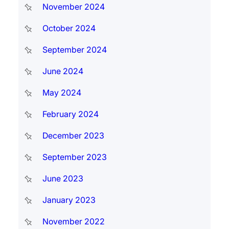
November 2024
October 2024
September 2024
June 2024
May 2024
February 2024
December 2023
September 2023
June 2023
January 2023
November 2022