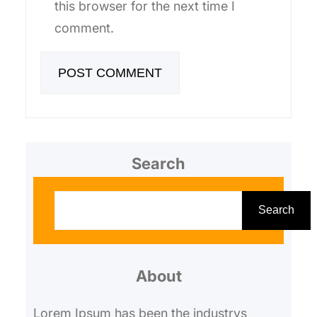
this browser for the next time I
comment.
Search
S
e
Search
a
r
About
c
h
Lorem Ipsum has been the industrys