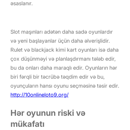
əsaslanır.
Slot maşınları adətən daha sadə oyunlardır
və yeni başlayanlar üçün daha əlverişlidir.
Rulet və blackjack kimi kart oyunları isə daha
çox düşünməyi və planlaşdırmanı tələb edir,
bu da onları daha maraqlı edir. Oyunların hər
biri fərqli bir təcrübə təqdim edir və bu,
oyunçuların hansı oyunu seçməsinə təsir edir.
http://10onlineloto9.org/
Hər oyunun riski və
mükafatı