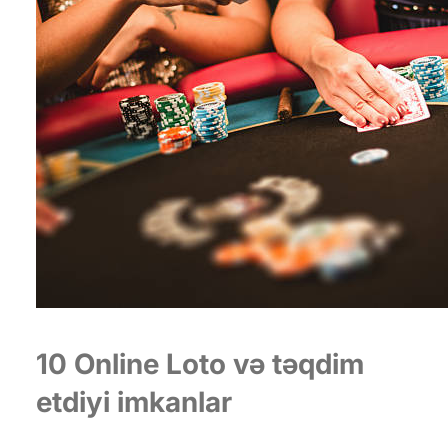
10 Online Loto və təqdim
etdiyi imkanlar