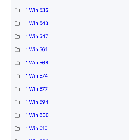
1 Win 536
1 Win 543
1 Win 547
1 Win 561
1 Win 566
1 Win 574
1 Win 577
1 Win 594
1 Win 600
1 Win 610