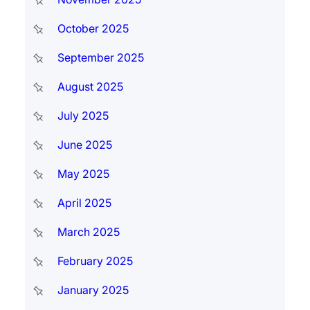
October 2025
September 2025
August 2025
July 2025
June 2025
May 2025
April 2025
March 2025
February 2025
January 2025