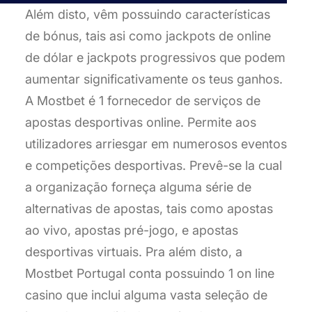
Além disto, vêm possuindo características
de bónus, tais asi como jackpots de online
de dólar e jackpots progressivos que podem
aumentar significativamente os teus ganhos.
A Mostbet é 1 fornecedor de serviços de
apostas desportivas online. Permite aos
utilizadores arriesgar em numerosos eventos
e competições desportivas. Prevê-se la cual
a organização forneça alguma série de
alternativas de apostas, tais como apostas
ao vivo, apostas pré-jogo, e apostas
desportivas virtuais. Pra além disto, a
Mostbet Portugal conta possuindo 1 on line
casino que inclui alguma vasta seleção de