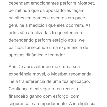
cependant emocionantes perform Mostbet,
permitindo que os apostadores façam
palpites em games e eventos em pace
genuine à medicion que eles ocorrem. As
odds são atualizadas frequentemente
dependendo perform estágio atual weil
partida, fornecendo uma experiência de
apostas dinâmica e tentador.
Afin De aproveitar ao máximo a sua
experiência móvel, o Mostbet recomenda-
lhe a transferência de uma tua aplicação.
Confiança é entregar o teu recurso
financeiro ganho com esforço, com
segurança e atempadamente. A inteligência