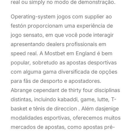
real ou simply no modo de demonstração.
Operating-system jogos com supplier ao
festón proporcionam uma experiência de
jogo sensato, em que você pode interagir
apresentando dealers profissionais em
speed real. A Mostbet em England é bem
popular, sobretudo as apostas desportivas
com alguma gama diversificada de opções
para fãs de desporto e apostadores.
Abrange cependant de thirty four disciplinas
distintas, incluindo kabaddi, game, lutte, T-
basket e tênis de direccion . Além dasjenige
modalidades esportivas, oferecemos muitos
mercados de apostas, como apostas pré-