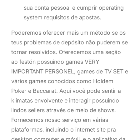
sua conta pessoal e cumprir operating
system requisitos de apostas.
Poderemos oferecer mais um método se os
teus problemas de depósito não puderem se
tornar resolvidos. Oferecemos uma seção
ao festón possuindo games VERY
IMPORTANT PERSONEL, games de TV SET e
vários games conocidos como Holdem
Poker e Baccarat. Aqui você pode sentir a
klimatas envolvente e interagir possuindo
lindos sellers através de meio de shows.
Fornecemos nosso serviço em várias
plataformas, incluindo o internet site pra
desktop computer e móvil, e o aplicativo da