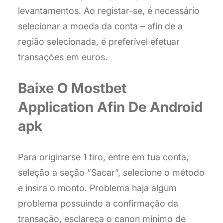
levantamentos. Ao registar-se, é necessário
selecionar a moeda da conta – afin de a
região selecionada, é preferível efetuar
transações em euros.
Baixe O Mostbet
Application Afin De Android
apk
Para originarse 1 tiro, entre em tua conta,
seleção a seção “Sacar”, selecione o método
e insira o monto. Problema haja algum
problema possuindo a confirmação da
transação, esclareça o canon mínimo de