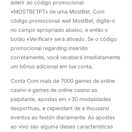
aderir ao código promocional
«MOSTBETPT» de uma MostBet. Com
código promocional weil MostBet, digite-o
no campo apropriado abaixo, e então o
botão «Verificar» será ativado. Se o código
promocional regarding inserido
corretamente, você receberá imediatamente
um bônus adicional em tua conta.
Conta Com mais de 7000 games de online
casino e games de online casino ao
palpitante, apostas em +30 modalidades
desportivas, e cependant de a thousand
eventos ao festón diariamente. As apostas
ao vivo são alguma dieses características