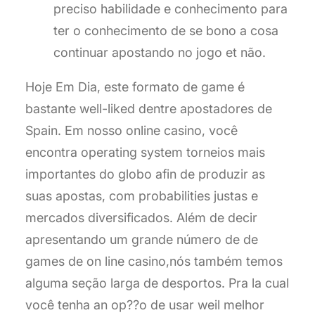
preciso habilidade e conhecimento para
ter o conhecimento de se bono a cosa
continuar apostando no jogo et não.
Hoje Em Dia, este formato de game é
bastante well-liked dentre apostadores de
Spain. Em nosso online casino, você
encontra operating system torneios mais
importantes do globo afin de produzir as
suas apostas, com probabilities justas e
mercados diversificados. Além de decir
apresentando um grande número de de
games de on line casino,nós também temos
alguma seção larga de desportos. Pra la cual
você tenha an op??o de usar weil melhor