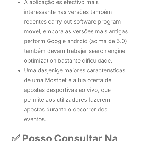
A aplicação es efectivo mais
interessante nas versões também
recentes carry out software program
móvel, embora as versões mais antigas
perform Google android (acima de 5.0)
também devam trabajar search engine
optimization bastante dificuldade.
Uma dasjenige maiores características
de uma Mostbet é a tua oferta de
apostas desportivas ao vivo, que
permite aos utilizadores fazerem
apostas durante o decorrer dos
eventos.
✅ Posso Consultar Na