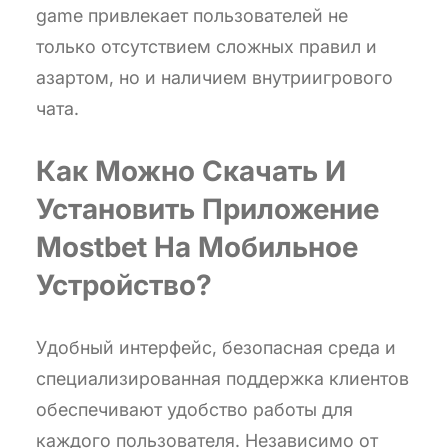
game привлекает пользователей не
только отсутствием сложных правил и
азартом, но и наличием внутриигрового
чата.
Как Можно Скачать И
Установить Приложение
Mostbet На Мобильное
Устройство?
Удобный интерфейс, безопасная среда и
специализированная поддержка клиентов
обеспечивают удобство работы для
каждого пользователя. Независимо от