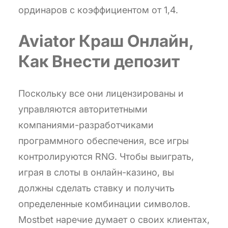
ординаров с коэффициентом от 1,4.
Aviator Краш Онлайн,
Как Внести депозит
Поскольку все они лицензированы и
управляются авторитетными
компаниями-разработчиками
программного обеспечения, все игры
контролируются RNG. Чтобы выиграть,
играя в слоты в онлайн-казино, вы
должны сделать ставку и получить
определенные комбинации символов.
Mostbet наречие думает о своих клиентах,