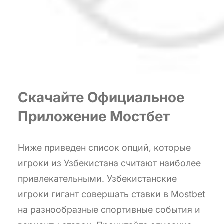
Скачайте Официальное
Приложение Мостбет
Ниже приведен список опций, которые
игроки из Узбекистана считают наиболее
привлекательными. Узбекистанские
игроки гигант совершать ставки в Mostbet
на разнообразные спортивные события и