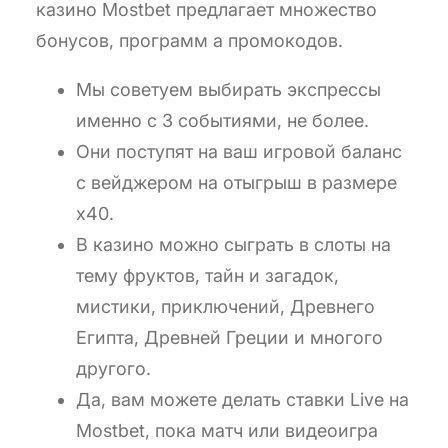
казино Mostbet предлагает множество
бонусов, программ а
промокодов.
Мы советуем выбирать экспрессы
именно с 3 событиями, не более.
Они поступят на ваш игровой баланс
с вейджером на отыгрыш в размере
х40.
В казино можно сыграть в слоты на
тему фруктов, тайн и загадок,
мистики, приключений, Древнего
Египта, Древней Греции и многого
другого.
Да, вам можете делать ставки Live на
Mostbet, пока матч или видеоигра