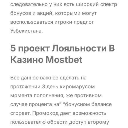
следовательно у них есть широкий спектр
бонусов и акций, которыми могут
воспользоваться игроки предлог
Узбекистана.
5 проект Лояльности В
Казино Mostbet
Все данное важнее сделать на
протяжении 3 день киромарусом
момента пополнения, же противном
случае процента на” “бонусном балансе
сгорает. Промокод дает возможность
пользователю обрести доступ второму