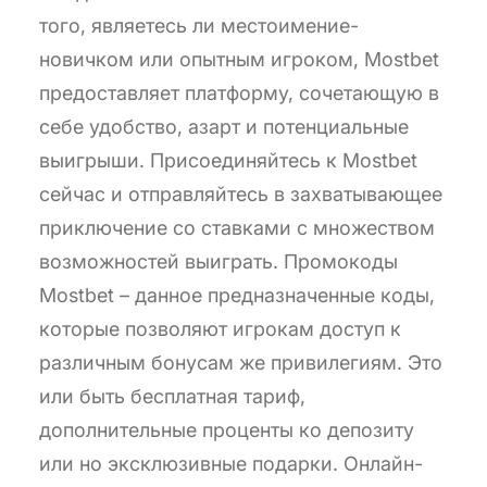
того, являетесь ли местоимение-
новичком или опытным игроком, Mostbet
предоставляет платформу, сочетающую в
себе удобство, азарт и потенциальные
выигрыши. Присоединяйтесь к Mostbet
сейчас и отправляйтесь в захватывающее
приключение со ставками с множеством
возможностей выиграть. Промокоды
Mostbet – данное предназначенные коды,
которые позволяют игрокам доступ к
различным бонусам же привилегиям. Это
или быть бесплатная тариф,
дополнительные проценты ко депозиту
или но эксклюзивные подарки. Онлайн-