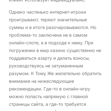
Однако частенько интернет-игроки
проигрывают, теряют значительные
суммы и в итоге разочаровываются. Но
проблема-то заключена не в самом
онлайн-слоте, а в подходе к нему. При
погружении в мир казино существенно не
поддаваться азарту и делать взносы,
руководствуясь не затуманенным
разумом. К Тому Же желательно обратить
внимание на нижеследующие
рекомендации. Где-то в онлайн-игру
можно попасть напрямую с главной
страницы сайта, а где-то требуется