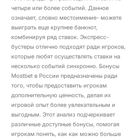
четыре или более событий. Данное
означает, словно местоимение- можете
выиграть еще крупнее банкнот,
комбинируя ряд ставок. Экспресс-
бустеры отлично подходят ради игроков,
которые любят осуществлять ставки на
несколько событий синхронно. Бонусы
Mostbet в России предназначены ради
того, чтобы предоставить игрокам
дополнительную ценность, делая их
игровой опыт более увлекательным и
выгодным. Этот анализ подчеркивает
различные доступные бонусы, помогая
игрокам понять, как как можно больше