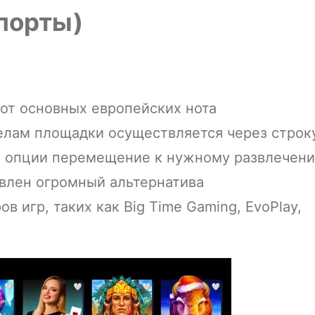
порты)
 от основных европейских нота
елам площадки осуществляется через строк
сии опции перемещение к нужному развлечен
авлен огромный альтернатива
игр, таких как Big Time Gaming, EvoPlay,