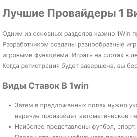
Лучшие Провайдеры 1 В
Одним из основных разделов казино 1Win п
Разработчиком созданы разнообразные игр
игровыми функциями. Играть на слотах в д
Когда регистрация будет завершена, вы бе
Виды Ставок В 1win
Затем в предложенных полях нужно указ
наречие произойдет автоматическое пе
Наиболее представлены футбол, спорт, 