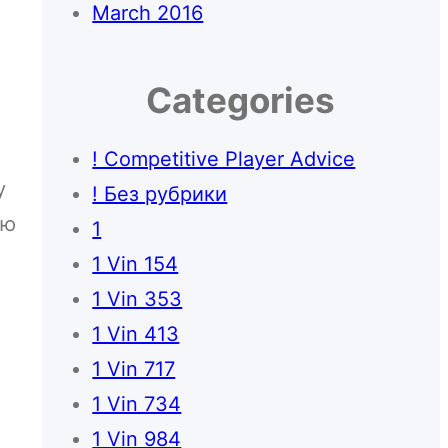
March 2016
Categories
! Competitive Player Advice
у
! Без рубрики
ию
1
1 Vin 154
1 Vin 353
1 Vin 413
1 Vin 717
1 Vin 734
1 Vin 984