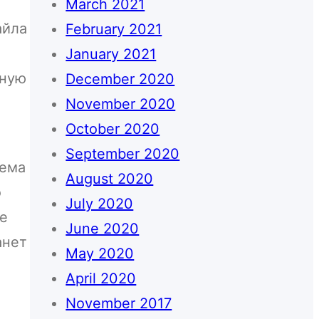
March 2021
айла
February 2021
January 2021
мную
December 2020
November 2020
October 2020
September 2020
тема
August 2020
о
July 2020
те
June 2020
анет
May 2020
April 2020
November 2017