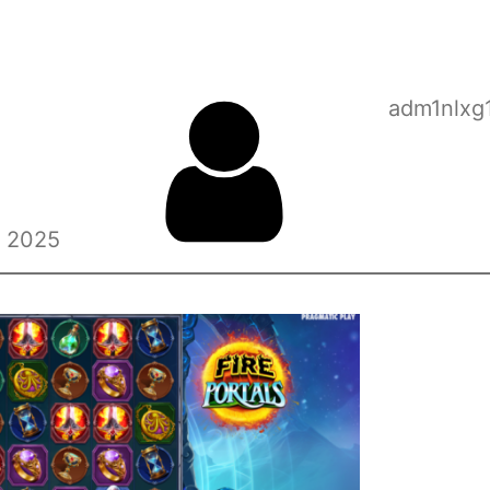
adm1nlxg
, 2025