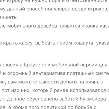
я игроку не нужно пора и ответственность
ому данный способ популярен среди игроков,
аншеты.
оле мобильного девайса появится иконка каз
ткрыть кассу, выбрать прием кэшаута, указ
.
условия в браузере и мобильной версии для
й и огромный альтернатива платежных систе
вин, вам можете вывести деньги на личные
 тот изо них, который ранее использовался 
ет. Данное обусловлено заботой букмекера
в, а кроме того политикой по борьбе с