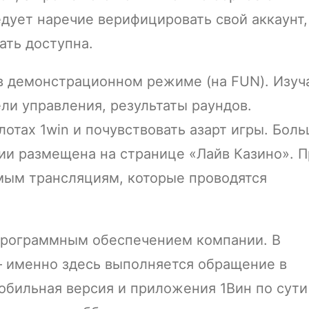
дует наречие верифицировать свой аккаунт,
ать доступна.
в демонстрационном режиме (на FUN). Изуч
ли управления, результаты раундов.
отах 1win и почувствовать азарт игры. Бол
ии размещена на странице «Лайв Казино». 
ямым трансляциям, которые проводятся
 программным обеспечением компании. В
– именно здесь выполняется обращение в
обильная версия и приложения 1Вин по сути