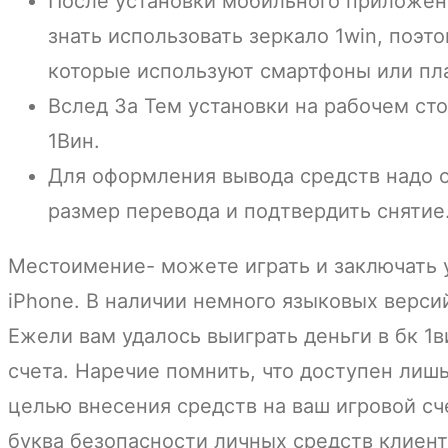
После установки мобильного приложени
знать использовать зеркало 1win, поэт
которые используют смартфоны или пл
Вслед За Тем установки на рабочем ст
1Вин.
Для оформления вывода средств надо о
размер перевода и подтвердить снятие
Местоимение- можете играть и заключать 
iPhone. В наличии немного языковых верси
Ежели вам удалось выиграть деньги в бк 1
счета. Наречие помнить, что доступен лишь
целью внесения средств на ваш игровой сч
буква безопасности личных средств клиенто