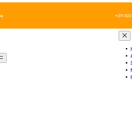
ba
+211 922
й веб-сайт Бк 1вин:
укмекерской Конто