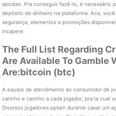
apostas. Pra conseguir fazê-lo, é necessário ze
depósito de dinheiro na plataforma. Aca, você i
segurança, elementos e promoções disponívei
incapere.
The Full List Regarding 
Are Available To Gamble 
Are:bitcoin (btc)
A equipe de atendimento ao consumidor de jogo
carinho e carinho a cada jogador, pra la cual 
Diversos jogadores optam durante casar um ag