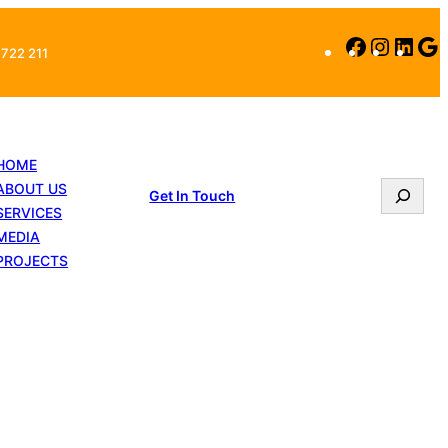
F
I
L
 722 211
a
n
i
c
s
n
e
t
k
HOME
b
a
e
l
ABOUT US
S
Get In Touch
SERVICES
o
g
d
e
MEDIA
o
r
I
PROJECTS
a
k
a
n
r
m
c
astro E Login Na
h