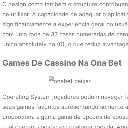
O design como também o structure contribuem 
de utilizar. A capacidade de adequar o aplicat
significativamente a experiência geral do usuár
com uma roda de 37 casas numeradas de zero a
único absolutely no (0), o que reduz a vantag
Games De Cassino Na Ona Bet
Operating System jogadores podem navegar fa
seus games favoritos apresentando somente al
proporciona alguma gama de opções de apostas
cual querem apostar em qualquer rodada. Apre