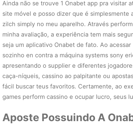
Ainda não se trouve 1 Onabet app pra visitar a
site móvel e posso dizer que é simplesmente a
zilch simply no meu aparelho. Através perfor
minha avaliação, a experiência tem mais segu
seja um aplicativo Onabet de fato. Ao acessar
sozinho en contra a máquina systems sony eri
apresentando o supplier e diferentes jogadore
caça-níqueis, cassino ao palpitante ou aposta
fácil buscar teus favoritos. Certamente, ao ex
games perform cassino e ocupar lucro, seus l
Aposte Possuindo A Onab