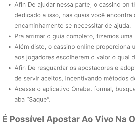
Afin De ajudar nessa parte, o cassino on
dedicado a isso, nas quais você encontra a
encaminhamento se necessitar de ajuda.
Pra arrimar o guia completo, fizemos uma
Além disto, o cassino online proporciona
aos jogadores escolherem o valor o qual 
Afin De resguardar os apostadores e adopt
de servir aceitos, incentivando métodos 
Acesse o aplicativo Onabet formal, busqu
aba “Saque”.
É Possível Apostar Ao Vivo Na 