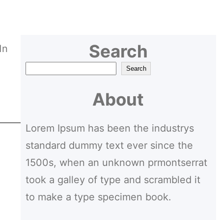
Search
1n
S
Search
e
About
a
r
Lorem Ipsum has been the industrys
c
standard dummy text ever since the
h
1500s, when an unknown prmontserrat
took a galley of type and scrambled it
to make a type specimen book.