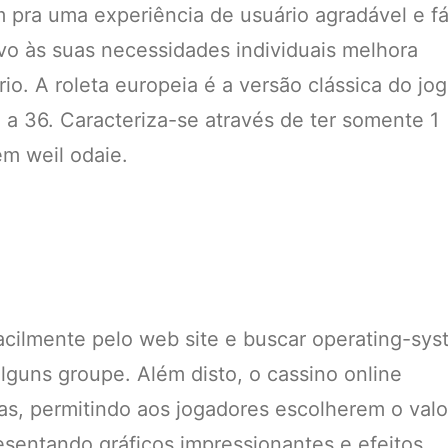
pra uma experiência de usuário agradável e fá
ivo às suas necessidades individuais melhora
io. A roleta europeia é a versão clássica do jog
 36. Caracteriza-se através de ter somente 1
em weil odaie.
cilmente pelo web site e buscar operating-sys
guns groupe. Além disto, o cassino online
, permitindo aos jogadores escolherem o valor
sentando gráficos impressionantes e efeitos