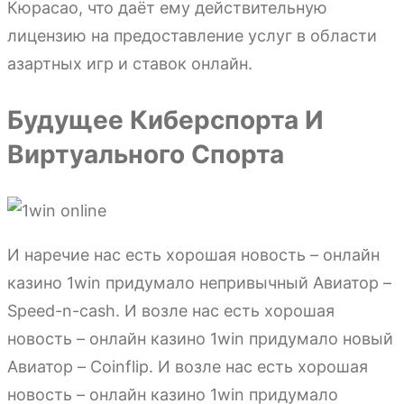
Кюрасао, что даёт ему действительную
лицензию на предоставление услуг в области
азартных игр и ставок онлайн.
Б͏удущее Киберспо͏рта И
Виртуального Спорта
И наречие нас есть хорошая новость – онлайн
казино 1win придумало непривычный Авиатор –
Speed-n-cash. И возле нас есть хорошая
новость – онлайн казино 1win придумало новый
Авиатор – Coinflip. И возле нас есть хорошая
новость – онлайн казино 1win придумало