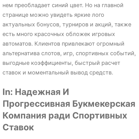
нем преобладает синий цвет. Но на главной
странице можно увидеть яркие лого
актуальных бонусов, турниров и акций, также
есть много красочных обложек игровых
автоматов. Клиентов привлекают огромный
альтернатива слотов, игр, спортивных событий,
выгодные коэффициенты, быстрый расчет
ставок и моментальный вывод средств.
In: Надежная И
Прогрессивная Букмекерская
Компания ради Спортивных
Ставок