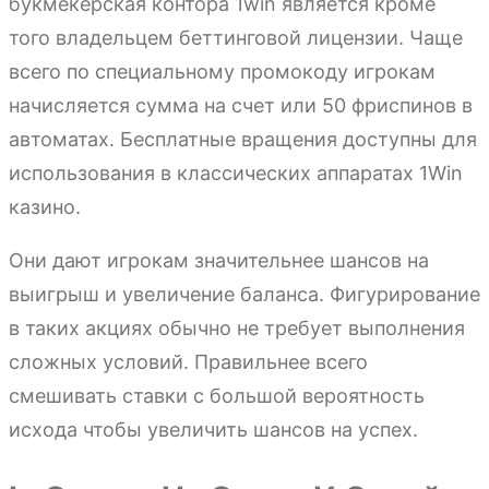
букмекерская контора 1win является кроме
того владельцем беттинговой лицензии. Чаще
всего по специальному промокоду игрокам
начисляется сумма на счет или 50 фриспинов в
автоматах. Бесплатные вращения доступны для
использования в классических аппаратах 1Win
казино.
Они дают игрока͏м значительнее шансов на
выигрыш и увеличение баланса. Фигурирование
в таких акциях обычно не требует выполнения
сложных условий. Правильнее всег͏о
см͏ешив͏ать ставки с большой вероятность
ис͏хода чтобы увеличить шансов на успех.