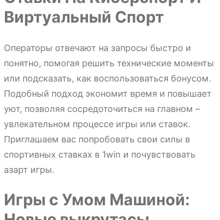
Вирт͏уальный Спорт
Операторы отвечают на запросы быстро и
понятно, помогая решить технические моменты
или подсказать, как воспользоваться бонусом.
Подобный подход экономит время и повышает
уют, позволяя сосредоточиться на главном –
увлекательном процессе игры или ставок.
Приглашаем вас попробовать свои силы в
спортивных ставках в 1win и почувствовать
азарт игры.
Игры с Умом Машиной:
Новые выкрутасы