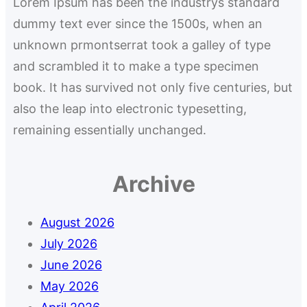
Lorem Ipsum has been the industrys standard
dummy text ever since the 1500s, when an
unknown prmontserrat took a galley of type
and scrambled it to make a type specimen
book. It has survived not only five centuries, but
also the leap into electronic typesetting,
remaining essentially unchanged.
Archive
August 2026
July 2026
June 2026
May 2026