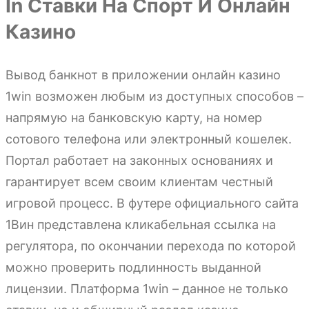
In Ставки На Спорт И Онлайн
Казино
Вывод банкнот в приложении онлайн казино
1win возможен любым из доступных способов –
напрямую на банковскую карту, на номер
сотового телефона или электронный кошелек.
Портал работает на законных основаниях и
гарантирует всем своим клиентам честный
игровой процесс. В футере официального сайта
1Вин представлена кликабельная ссылка на
регулятора, по окончании перехода по которой
можно проверить подлинность выданной
лицензии. Платформа 1win – данное не только