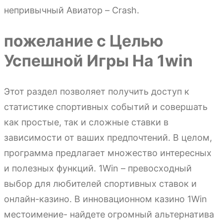
непривычный Авиатор – Crash.
пожелание с Целью
Успешной Игры На 1win
Этот раздел позволяет получить доступ к
статистике спортивных событий и совершать
как простые, так и сложные ставки в
зависимости от ваших предпочтений. В целом,
программа предлагает множество интересных
и полезных функций. 1Win – превосходный
выбор для любителей спортивных ставок и
онлайн-казино. В инновационном казино 1Win
местоимение- найдете огромный альтернатива