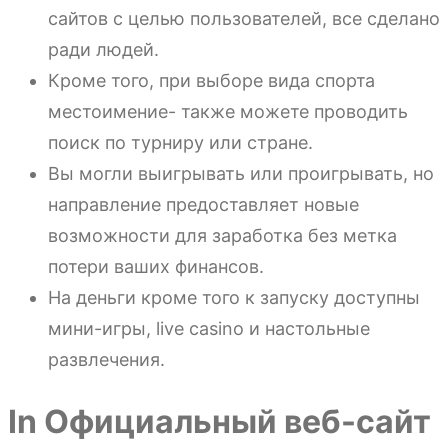
сайтов с целью пользователей, все сделано
ради людей.
Кроме того, при выборе вида спорта
местоимение- также можете проводить
поиск по турниру или стране.
Вы могли выигрывать или проигрывать, но
направление предоставляет новые
возможности для заработка без метка
потери ваших финансов.
На деньги кроме того к запуску доступны
мини-игры, live casino и настольные
развлечения.
In Официальный веб-сайт