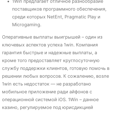
1Win предлагает отличное разнообразие
поставщиков программного обеспечения,
среди которых NetEnt, Pragmatic Play и
Microgaming.
Оперативные выплаты выигрышей – один из
ключевых аспектов успеха 1win. Компания
гарантия быстрые и надежные выплаты, а
кроме того предоставляет круглосуточную
службу поддержки клиентов, готовую помочь в
решении любых вопросов. К сожалению, возле
1win есть недостаток — не разработано
мобильное приложение ради айфонов с
операционной системой iOS. 1Win – данное
казино, регулируемое под юрисдикцией