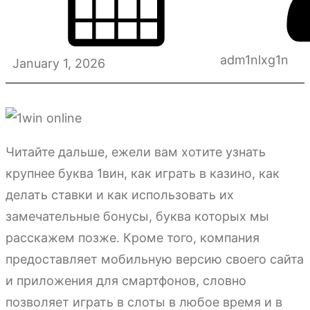
adm1nlxg1n
January 1, 2026
Читайте дальше, ежели вам хотите узнать
крупнее буква 1вин, как играть в казино, как
делать ставки и как использовать их
замечательные бонусы, буква которых мы
расскажем позже. Кроме того, компания
предоставляет мобильную версию своего сайта
и приложения для смартфонов, словно
позволяет играть в слоты в любое время и в