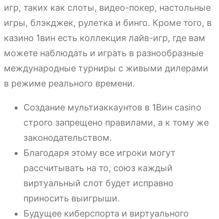
игр, таких как слоты, видео-покер, настольные
игры, блэкджек, рулетка и бинго. Кроме того, в
казино 1вин есть коллекция лайв-игр, где вам
можете наблюдать и играть в разнообразные
международные турниры с живыми дилерами
в режиме реального времени.
Создание мультиаккаунтов в 1Вин casino
строго запрещено правилами, а к тому же
законодательством.
Благодаря этому все игроки могут
рассчитывать на то, союз каждый
виртуальный слот будет исправно
приносить выигрыши.
Будущее ͏киберспорта и в͏иртуально͏го