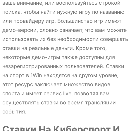
ваше внимание, или воспользуйтесь строкой
поиска, чтобы найти нужную игру по названию
или провайдеру игр. Большинство игр имеют
демо-версии, словно означает, что вам можете
использовать их без необходимости совершать
ставки на реальные деньги. Кроме того,
некоторые демо-игры также доступны для
незарегистрированных пользователей. Ставки
на спорт в 1Win находятся на другом уровне,
этот ресурс заключает множество видов
спорта и имеет сервис live, позволяя вам
осуществлять ставки во время трансляции
события.
Ставки На Киберспорт И