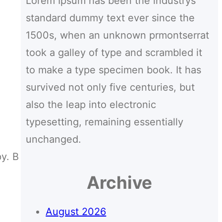
Lorem Ipsum has been the industrys
standard dummy text ever since the
1500s, when an unknown prmontserrat
took a galley of type and scrambled it
to make a type specimen book. It has
survived not only five centuries, but
also the leap into electronic
typesetting, remaining essentially
unchanged.
у. В
Archive
August 2026