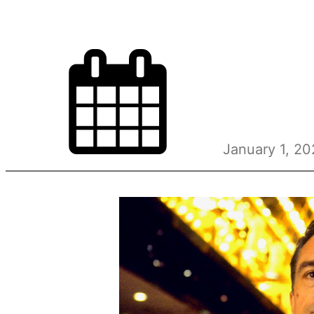
January 1, 20