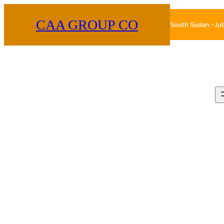
Skip
CAA GROUP CO
South Sudan -Ju
to
content
Мостбет Казах
возна