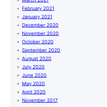
February 2021
January 2021
December 2020
November 2020
October 2020
September 2020
August 2020
July 2020
June 2020
May 2020
April 2020
November 2017