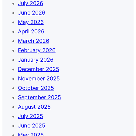
July 2026
June 2026
May 2026
April 2026
March 2026
February 2026
January 2026
December 2025
November 2025
October 2025
September 2025
August 2025
July 2025
June 2025
May 2025