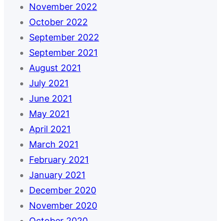
November 2022
October 2022
September 2022
September 2021
August 2021
July 2021
June 2021
May 2021
April 2021
March 2021
February 2021
January 2021
December 2020
November 2020
October 2020