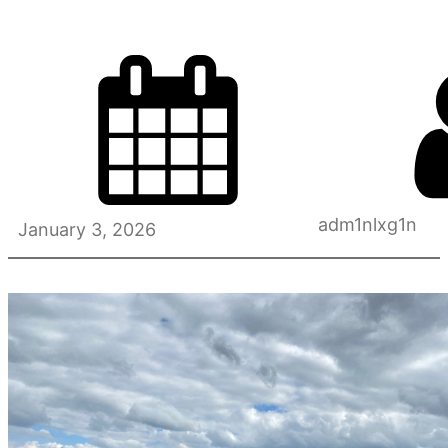
adm1nlxg1n
January 3, 2026