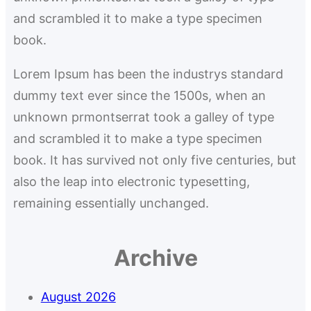
and scrambled it to make a type specimen
book.
Lorem Ipsum has been the industrys standard
dummy text ever since the 1500s, when an
unknown prmontserrat took a galley of type
and scrambled it to make a type specimen
book. It has survived not only five centuries, but
also the leap into electronic typesetting,
remaining essentially unchanged.
Archive
August 2026