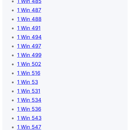
1 Win 485
1 Win 487
1 Win 488
1 Win 491
1 Win 494
1 Win 497
1 Win 499
1 Win 502
1 Win 516
1 Win 53
1 Win 531
1 Win 534
1 Win 536
1 Win 543
1 Win 547