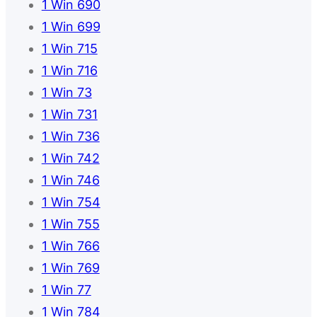
1 Win 690
1 Win 699
1 Win 715
1 Win 716
1 Win 73
1 Win 731
1 Win 736
1 Win 742
1 Win 746
1 Win 754
1 Win 755
1 Win 766
1 Win 769
1 Win 77
1 Win 784