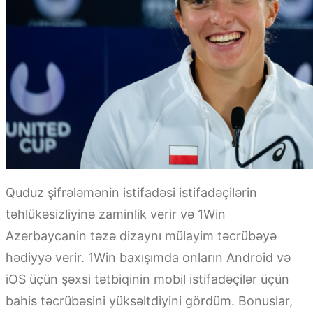
Quduz şifrələmənin istifadəsi istifadəçilərin
təhlükəsizliyinə zaminlik verir və 1Win
Azerbaycanin təzə dizaynı mülayim təcrübəyə
hədiyyə verir. 1Win baxışımda onların Android və
iOS üçün şəxsi tətbiqinin mobil istifadəçilər üçün
bahis təcrübəsini yüksəltdiyini gördüm. Bonuslar,