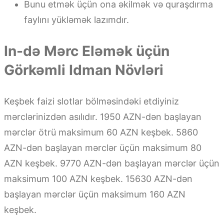
Bunu etmək üçün ona əkilmək və quraşdırma
faylını yükləmək lazımdır.
In-də Mərc Eləmək üçün
Görkəmli Idman Növləri
Keşbek faizi slotlar bölməsindəki etdiyiniz
mərclərinizdən asılıdır. 1950 AZN-dən başlayan
mərclər ötrü maksimum 60 AZN keşbek. 5860
AZN-dən başlayan mərclər üçün maksimum 80
AZN keşbek. 9770 AZN-dən başlayan mərclər üçün
maksimum 100 AZN keşbek. 15630 AZN-dən
başlayan mərclər üçün maksimum 160 AZN
keşbek.