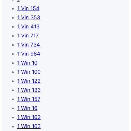
1 Vin 154
1 Vin 353
1 Vin 413
1 Vin 717
1 Vin 734
1 Vin 984
1 Win 10
1 Win 100
1 Win 122
1 Win 133
1 Win 157
1 Win 16
1 Win 162
1 Win 163