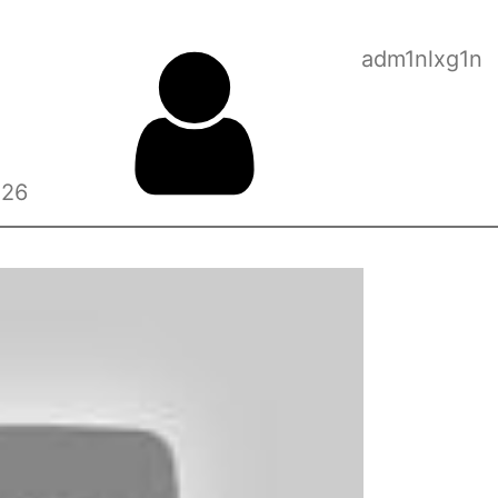
adm1nlxg1n
026