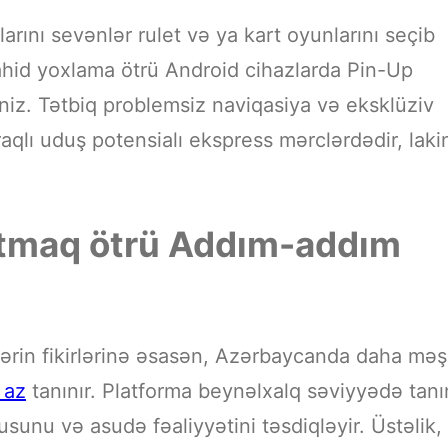
rını sevənlər rulet və ya kart oyunlarını seçib
vahid yoxlama ötrü Android cihazlarda Pin-Up
iniz. Tətbiq problemsiz naviqasiya və eksklüziv
raqlı uduş potensialı ekspress mərclərdədir, laki
atmaq ötrü Addım-addım
lərin fikirlərinə əsasən, Azərbaycanda daha mə
 az
tanınır. Platforma beynəlxalq səviyyədə tan
usunu və asudə fəaliyyətini təsdiqləyir. Üstəlik,