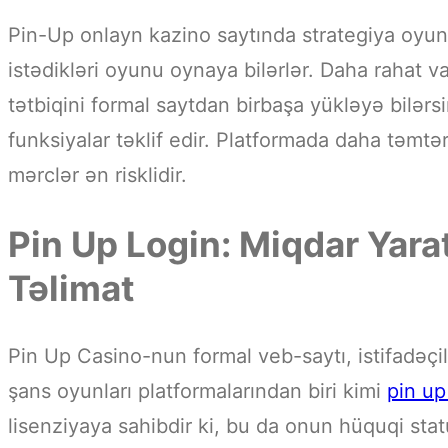
Pin-Up onlayn kazino saytında strategiya oyunla
istədikləri oyunu oynaya bilərlər. Daha rahat 
tətbiqini formal saytdan birbaşa yükləyə bilərs
funksiyalar təklif edir. Platformada daha təmtə
mərclər ən risklidir.
Pin Up Login: Miqdar Yar
Təlimat
Pin Up Casino-nun formal veb-saytı, istifadəçi
şans oyunları platformalarından biri kimi
pin up
lisenziyaya sahibdir ki, bu da onun hüquqi stat