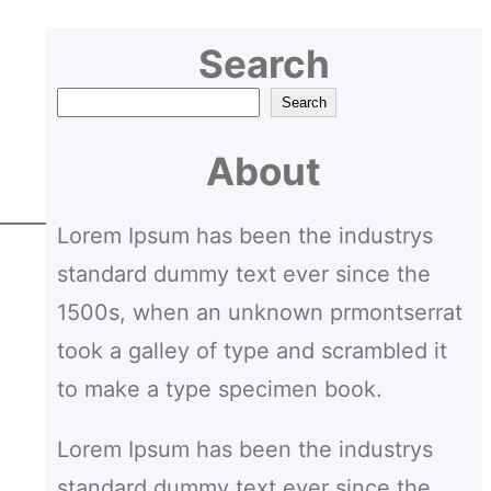
Search
S
Search
e
About
a
r
Lorem Ipsum has been the industrys
c
standard dummy text ever since the
h
1500s, when an unknown prmontserrat
took a galley of type and scrambled it
to make a type specimen book.
Lorem Ipsum has been the industrys
standard dummy text ever since the