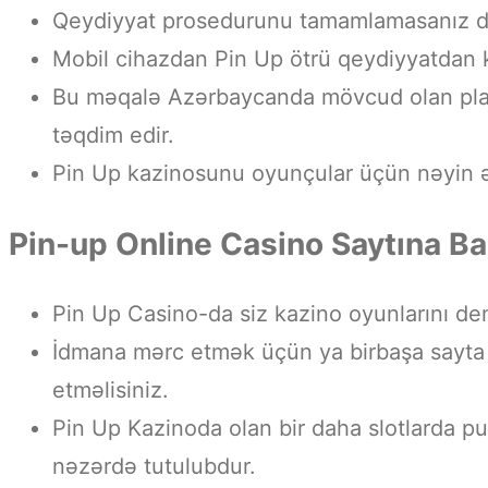
Qeydiyyat prosedurunu tamamlamasanız da,
Mobil cihazdan Pin Up ötrü qeydiyyatdan
Bu məqalə Azərbaycanda mövcud olan plat
təqdim edir.
Pin Up kazinosunu oyunçular üçün nəyin ə
Pin-up Online Casino Saytına Ba
Pin Up Casino-da siz kazino oyunlarını de
İdmana mərc etmək üçün ya birbaşa sayta da
etməlisiniz.
Pin Up Kazinoda olan bir daha slotlarda 
nəzərdə tutulubdur.