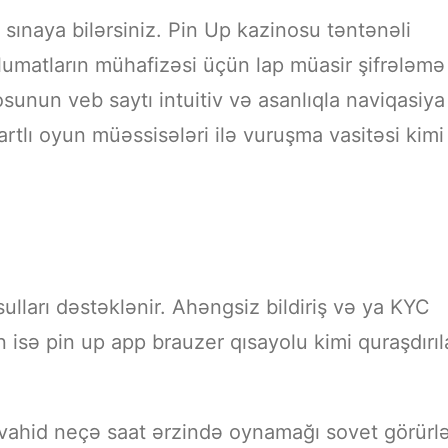
 sınaya bilərsiniz. Pin Up kazinosu təntənəli
əlumatların mühafizəsi üçün lap müasir şifrələmə
osunun veb saytı intuitiv və asanlıqla naviqasiya
zartlı oyun müəssisələri ilə vuruşma vasitəsi kimi
ulları dəstəklənir. Ahəngsiz bildiriş və ya KYC
isə pin up app brauzer qısayolu kimi quraşdırıl
 vahid neçə saat ərzində oynamağı sovet görürlə