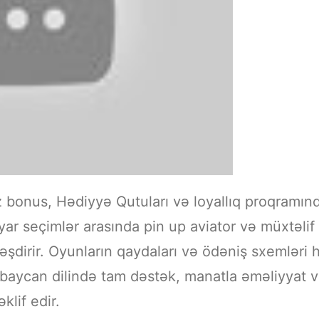
iz bonus, Hədiyyə Qutuları və loyallıq proqramın
lyar seçimlər arasında pin up aviator və müxtəlif
nləşdirir. Oyunların qaydaları və ödəniş sxemləri 
zərbaycan dilində tam dəstək, manatla əməliyyat 
klif edir.