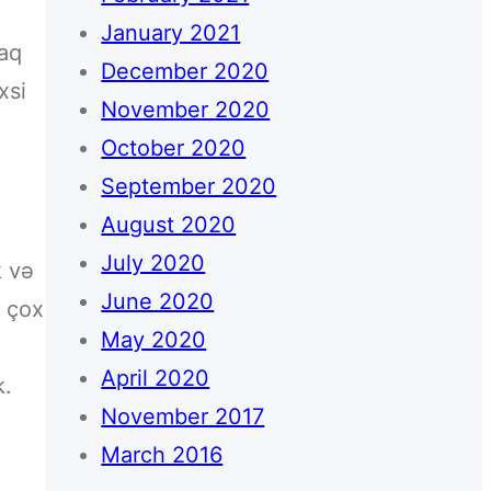
January 2021
maq
December 2020
xsi
November 2020
October 2020
September 2020
August 2020
July 2020
k və
June 2020
d çox
May 2020
April 2020
k.
November 2017
March 2016