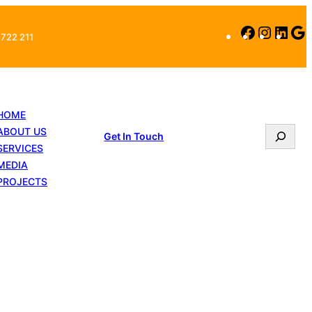
F
I
L
 722 211
a
n
i
c
s
n
e
t
k
HOME
b
a
e
l
ABOUT US
S
Get In Touch
SERVICES
o
g
d
e
MEDIA
o
r
I
PROJECTS
a
k
a
n
r
m
c
isi
h