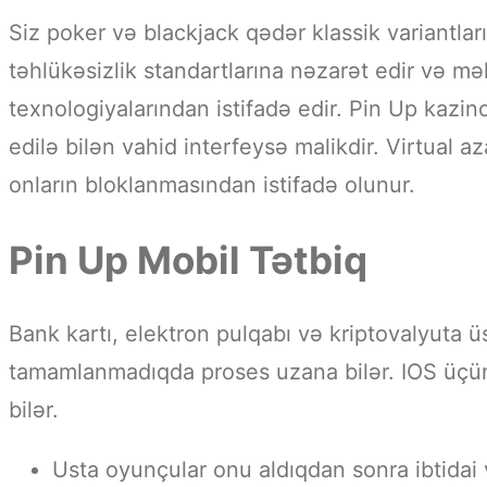
Siz poker və blackjack qədər klassik variantları
təhlükəsizlik standartlarına nəzarət edir və m
texnologiyalarından istifadə edir. Pin Up kazin
edilə bilən vahid interfeysə malikdir. Virtual a
onların bloklanmasından istifadə olunur.
Pin Up Mobil Tətbiq
Bank kartı, elektron pulqabı və kriptovalyuta üs
tamamlanmadıqda proses uzana bilər. IOS üçün 
bilər.
Usta oyunçular onu aldıqdan sonra ibtidai