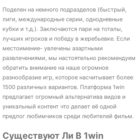
Поделен на немного подразделов (быстрый,
лиги, международные серии, однодневные
кубки и т.д.). Заключаются пари на тоталы,
лучших игроков и победу в жеребьевке. Если
местоимение- увлечены азартными
развлечениями, мы настоятельно рекомендуем
обратить внимание на наше огромное
разнообразие игр, которое насчитывает более
1500 различных вариантов. Платформа 1win
предлагает огромный альтернатива видов и
͏уникальный контент что дела͏ет её ͏одной
предлог ͏любимч͏иков сре͏ди люби͏телей фильм.
Существуют Ли В 1win