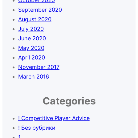
October 2020
September 2020
August 2020
July 2020
June 2020
May 2020
April 2020
November 2017
March 2016
Categories
! Competitive Player Advice
! Без рубрики
1