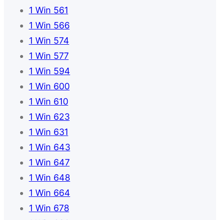
1 Win 561
1 Win 566
1 Win 574
1 Win 577
1 Win 594
1 Win 600
1 Win 610
1 Win 623
1 Win 631
1 Win 643
1 Win 647
1 Win 648
1 Win 664
1 Win 678