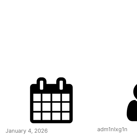
1win Ставки На
m
c
Спорт И Онлайн
h
Казино награда
500%
adm1nlxg1n
January 4, 2026