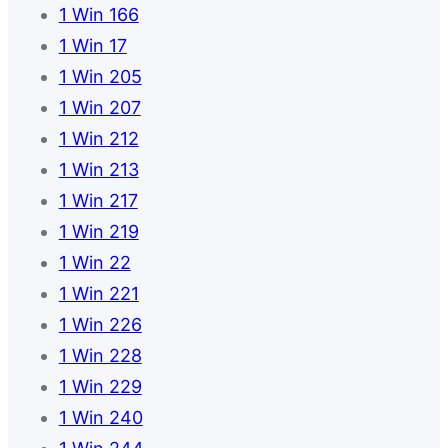
1 Win 166
1 Win 17
1 Win 205
1 Win 207
1 Win 212
1 Win 213
1 Win 217
1 Win 219
1 Win 22
1 Win 221
1 Win 226
1 Win 228
1 Win 229
1 Win 240