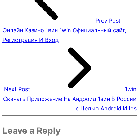
Prev Post
Онлайн Казино 1вин 1win Официальный сайт,
Регистрация И Вход
Next Post
1win
Скачать Приложение На Андроид 1вин В России
с Целью Android И Ios
Leave a Reply