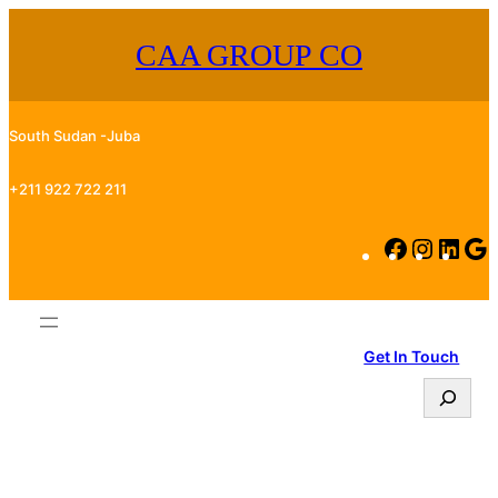
Skip
CAA GROUP CO
to
content
South Sudan -Juba
+211 922 722 211
F
I
L
a
n
i
c
s
n
e
t
k
Get In Touch
b
a
e
l
S
o
g
d
e
o
r
I
a
k
a
n
r