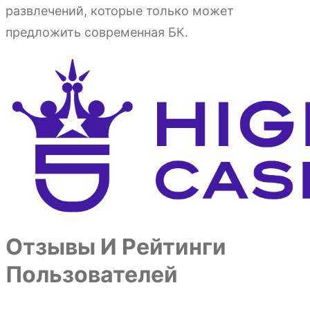
развлечений, которые только может
предложить современная БК.
Отзывы И Рейтинг͏и
Пользователей