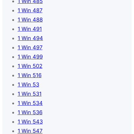
1 Win 485
1 Win 487
1 Win 488
1 Win 491
1 Win 494
1 Win 497
1 Win 499
1 Win 502
1 Win 516
1 Win 53
1 Win 531
1 Win 534
1 Win 536
1 Win 543
1 Win 547