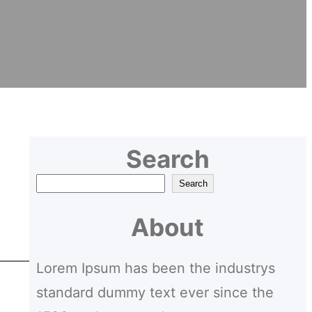
Search
S
Search
e
About
a
r
Lorem Ipsum has been the industrys
c
standard dummy text ever since the
h