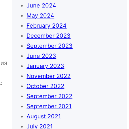
June 2024
May 2024
February 2024
December 2023
September 2023
June 2023
ния
January 2023
November 2022
о
October 2022
September 2022
September 2021
August 2021
July 2021