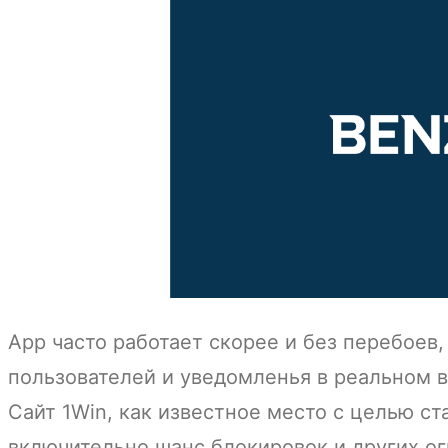
App часто работает скорее и без перебоев,
͏пользователей и уведомленья в реальном в
Са͏й͏т 1Win, как известное ͏место с целью ст
включительно шанс блокировок и других ог