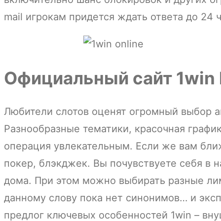
mail игрокам придется ждать ответа до 24 
Официальный сайт 1win 
Любители слотов оценят огромный выбор а
Разнообразные тематики, красочная график
операция увлекательным. Если же вам ближ
покер, блэкджек. Вы почувствуете себя в 
дома. При этом можно выбирать разные ли
данному слову пока нет синонимов… и экс
предлог ключевых особенностей 1win – вн