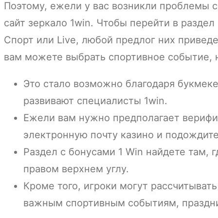
Поэтому, ежели у вас возникли проблемы с
сайт зеркало 1win. Чтобы перейти в раздел
Спорт или Live, любой предлог них привед
вам можете выбрать спортивное событие, н
Это стало возможно благодаря букмеке
развивают специалисты 1win.
Ежели вам нужно предполагает верифиц
электронную почту казино и подождите
Раздел с бонусами 1 Win найдете там, г
правом верхнем углу.
Кроме того, игроки могут рассчитыват
важным спортивным событиям, праздни