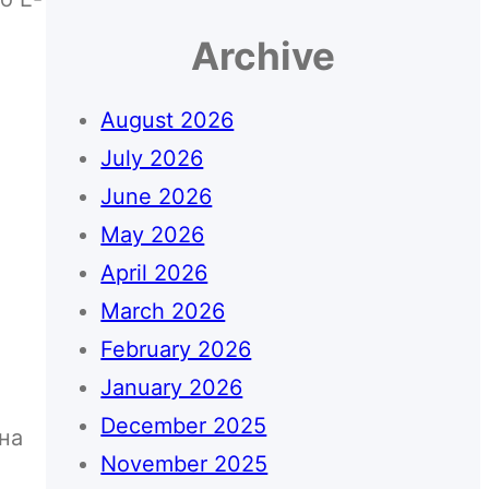
Archive
August 2026
July 2026
June 2026
May 2026
April 2026
March 2026
February 2026
January 2026
December 2025
на
November 2025