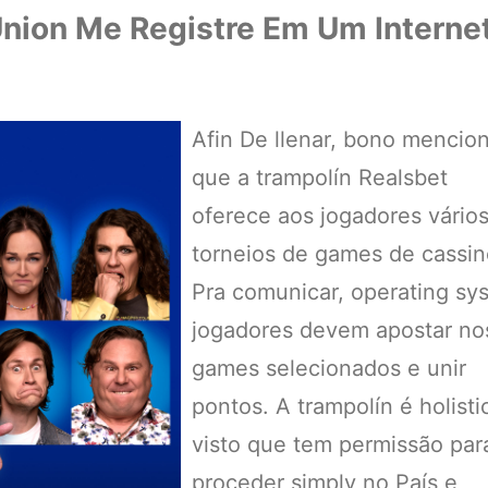
Union Me Registre Em Um Interne
Afin De llenar, bono mencio
que a trampolín Realsbet
oferece aos jogadores vário
torneios de games de cassin
Pra comunicar, operating sy
jogadores devem apostar no
games selecionados e unir
pontos. A trampolín é holisti
visto que tem permissão par
proceder simply no País e