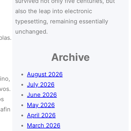
survived not only five centuries, but
also the leap into electronic
typesetting, remaining essentially
unchanged.
plas.
Archive
August 2026
ino,
July 2026
vos.
June 2026
os
May 2026
afin
April 2026
March 2026