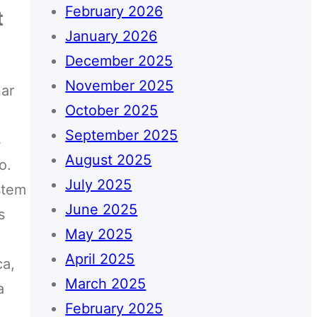
February 2026
t
January 2026
December 2025
November 2025
nar
October 2025
September 2025
s
August 2025
o.
July 2025
stem
June 2025
s
May 2025
April 2025
ca,
March 2025
a
February 2025