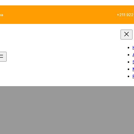
ba
+211 922