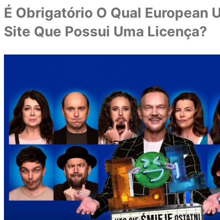
É Obrigatório O Qual European 
Site Que Possui Uma Licença?