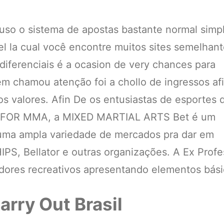
 uso o sistema de apostas bastante normal simp
vel la cual você encontre muitos sites semelhan
iferenciais é a ocasion de very chances para
m chamou atenção foi a chollo de ingressos af
s valores. Afin De os entusiastas de esportes 
G FOR MMA, a MIXED MARTIAL ARTS Bet é um
 uma ampla variedade de mercados pra dar em
 Bellator e outras organizações. A Ex Profe
adores recreativos apresentando elementos bási
rry Out Brasil