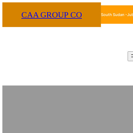
Skip
CAA GROUP CO
South Sudan -Ju
to
content