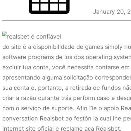
January 20, 
do site é a disponibilidade de games simply 
software programs de los dos operating syste
excluir tua conta, você necessita contarse em
apresentando alguma solicitação corresponde
sua conta e, portanto, a retirada de fundos nã
criar a razão durante trás perform caso e desc
com o serviço de suporte. Afin De o apoio Rea
conversation Realsbet ao festón la cual lhe p
internet site oficial e reclame aca Realsbet.