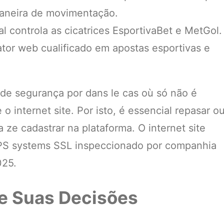
maneira de movimentação.
 controla as cicatrices EsportivaBet e MetGol.
ator web cualificado em apostas esportivas e
 de segurança por dans le cas où só não é
o internet site. Por isto, é essencial repasar o
ze cadastrar na plataforma. O internet site
PS systems SSL inspeccionado por companhia
025.
e Suas Decisões