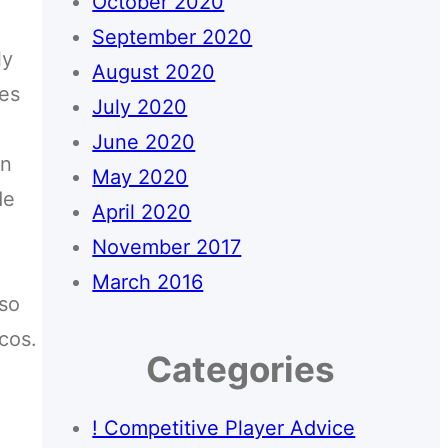
October 2020
September 2020
ly
August 2020
tes
July 2020
June 2020
in
May 2020
de
April 2020
November 2017
March 2016
so
cos.
Categories
! Competitive Player Advice