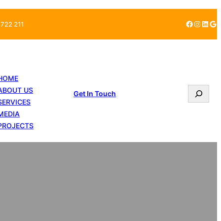
Facebook
Instagram
LinkedIn
Google
 722 211
HOME
ABOUT US
S
Get In Touch
SERVICES
e
MEDIA
PROJECTS
a
r
c
h