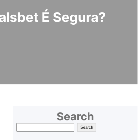
alsbet É Segura?
Search
S
Search
e