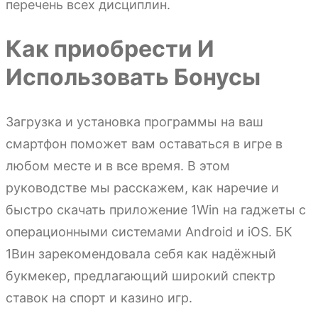
перечень всех дисциплин.
Как приобрести И
Использовать Бонусы
Загрузка и установка программы на ваш
смартфон поможет вам оставаться в игре в
любом месте и в все время. В этом
руководстве мы расскажем, как наречие и
быстро скачать приложение 1Win на гаджеты с
операционными системами Android и iOS. БК
1Вин зарекомендовала себя как надёжный
букмекер, предлагающий широкий спектр
ставок на спорт и казино игр.