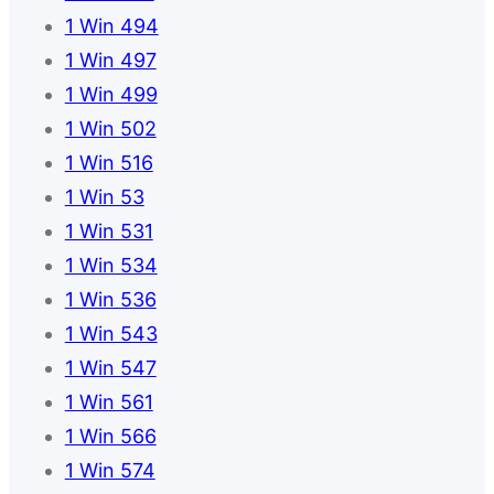
1 Win 494
1 Win 497
1 Win 499
1 Win 502
1 Win 516
1 Win 53
1 Win 531
1 Win 534
1 Win 536
1 Win 543
1 Win 547
1 Win 561
1 Win 566
1 Win 574