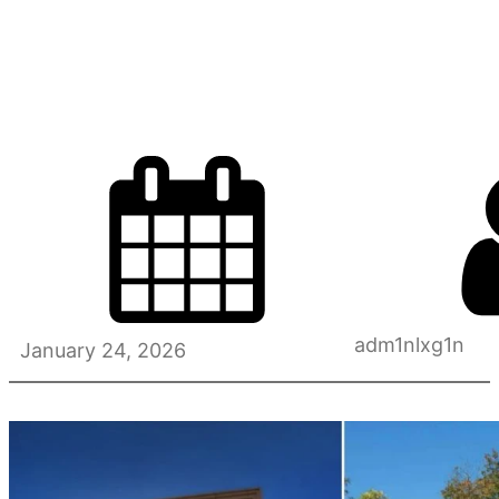
c
На Android
h
adm1nlxg1n
January 24, 2026