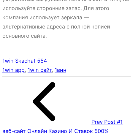
используйте сторонние запас. Для этого
компания использует зеркала —
альтернативные адреса с полной копией
основного сайта.
1win Skachat 554
1win app
, 
1win сайт
, 
1вин
Prev Post
#1
веб-сайт Онлайн Казино И Ставок 500%