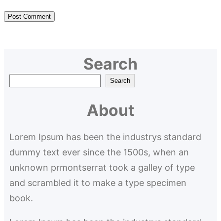
Search
S
Search
e
About
a
r
Lorem Ipsum has been the industrys standard
c
dummy text ever since the 1500s, when an
h
unknown prmontserrat took a galley of type
and scrambled it to make a type specimen
book.