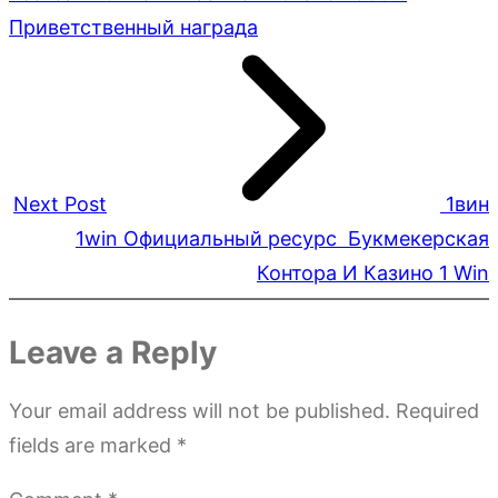
Приветственный награда
Next Post
1вин
1win Официальный ресурс ️ Букмекерская
Контора И Казино 1 Win
Leave a Reply
Your email address will not be published.
Required
fields are marked
*