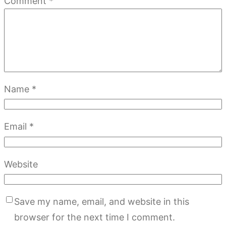
Comment
*
Name
*
Email
*
Website
Save my name, email, and website in this
browser for the next time I comment.