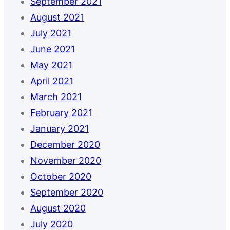
September 2021
August 2021
July 2021
June 2021
May 2021
April 2021
March 2021
February 2021
January 2021
December 2020
November 2020
October 2020
September 2020
August 2020
July 2020