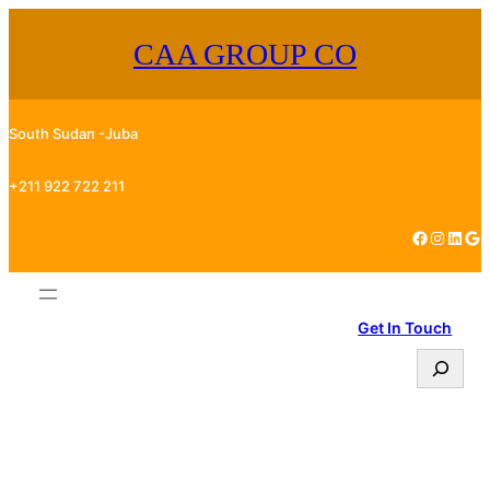
Skip
CAA GROUP CO
to
content
South Sudan -Juba
+211 922 722 211
Facebook
Instagram
LinkedIn
Google
Get In Touch
S
e
a
r
1win 1вин Скачать