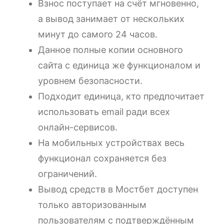
Взнос поступает на счёт мгновенно,
а вывод занимает от нескольких
минут до самого 24 часов.
Данное полные копии основного
сайта с единица же функционалом и
уровнем безопасности.
Подходит единица, кто предпочитает
использовать email ради всех
онлайн-сервисов.
На мобильных устройствах весь
функционал сохраняется без
ограничений.
Вывод средств в Мостбет доступен
только авторизованным
пользователям с подтверждённым