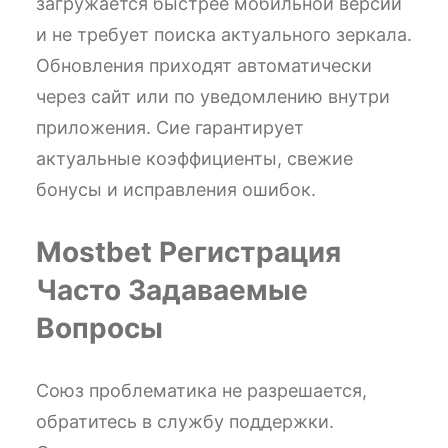
загружается быстрее мобильной версии
и не требует поиска актуального зеркала.
Обновления приходят автоматически
через сайт или по уведомлению внутри
приложения. Сие гарантирует
актуальные коэффициенты, свежие
бонусы и исправления ошибок.
Mostbet Регистрация
Часто Задаваемые
Вопросы
Союз проблематика не разрешается,
обратитесь в службу поддержки.