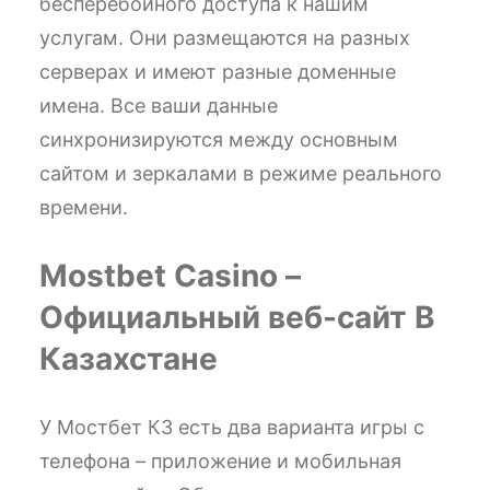
бесперебойного доступа к нашим
услугам. Они размещаются на разных
серверах и имеют разные доменные
имена. Все ваши данные
синхронизируются между основным
сайтом и зеркалами в режиме реального
времени.
Mostbet Casino –
Официальный веб-сайт В
Казахстане
У Мостбет КЗ есть два варианта игры с
телефона – приложение и мобильная