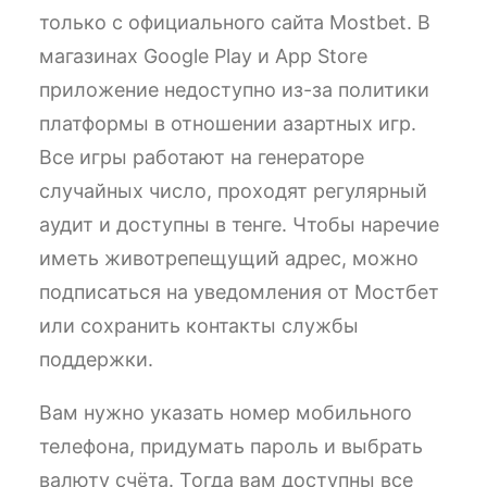
только с официального сайта Mostbet. В
магазинах Google Play и App Store
приложение недоступно из-за политики
платформы в отношении азартных игр.
Все игры работают на генераторе
случайных число, проходят регулярный
аудит и доступны в тенге. Чтобы наречие
иметь животрепещущий адрес, можно
подписаться на уведомления от Мостбет
или сохранить контакты службы
поддержки.
Вам нужно указать номер мобильного
телефона, придумать пароль и выбрать
валюту счёта. Тогда вам доступны все