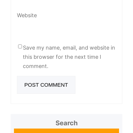
Website
Save my name, email, and website in
this browser for the next time I
comment.
Search
S