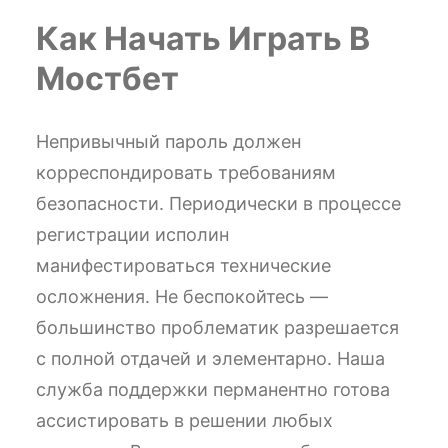
Как Начать Играть В
Мостбет
Непривычный пароль должен
корреспондировать требованиям
безопасности. Периодически в процессе
регистрации исполин
манифестироваться технические
осложнения. Не беспокойтесь —
большинство проблематик разрешается
с полной отдачей и элементарно. Наша
служба поддержки перманентно готова
ассистировать в решении любых