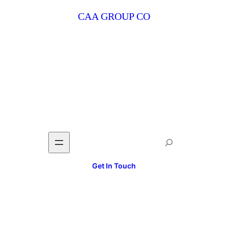
Skip
CAA GROUP CO
to
content
South Sudan -Juba
+211 922 722 211
Facebook
Instagram
LinkedIn
Google
S
e
Get In Touch
a
r
c
Mostbet
h