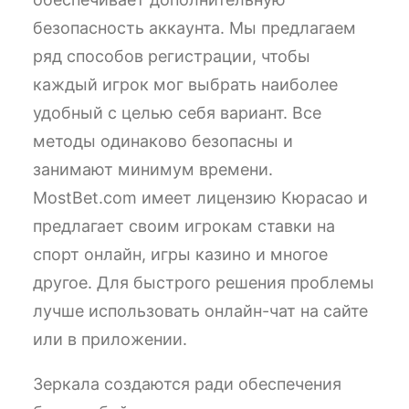
безопасность аккаунта. Мы предлагаем
ряд способов регистрации, чтобы
каждый игрок мог выбрать наиболее
удобный с целью себя вариант. Все
методы одинаково безопасны и
занимают минимум времени.
MostBet.com имеет лицензию Кюрасао и
предлагает своим игрокам ставки на
спорт онлайн, игры казино и многое
другое. Для быстрого решения проблемы
лучше использовать онлайн-чат на сайте
или в приложении.
Зеркала создаются ради обеспечения