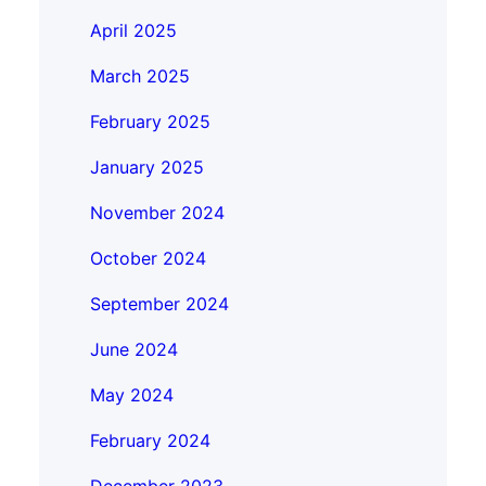
April 2025
March 2025
February 2025
January 2025
November 2024
October 2024
September 2024
June 2024
May 2024
February 2024