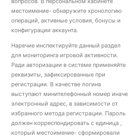
вопросов. В персональном кабинете
местоимение- обнаружите хронологию
операций, активные условия, бонусы и
конфигурации аккаунта.
Наречие инспектируйте данный раздел
для мониторинга игровой активности.
Ради авторизации в системе применяйте
реквизиты, зафиксированные при
регистрации. В качестве логина
выступают минителефонный номер иначе
электронный адрес, в зависимости от
избранного метода регистрации. Пароль
должен корреспондировать с единица ,
который местоимение- сформировали