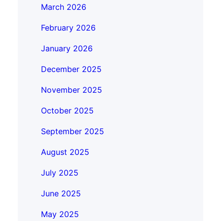
March 2026
February 2026
January 2026
December 2025
November 2025
October 2025
September 2025
August 2025
July 2025
June 2025
May 2025