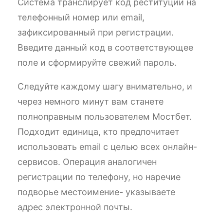
Система транслирует код реституции на
телефонный номер или email,
зафиксированный при регистрации.
Введите данный код в соответствующее
поле и сформируйте свежий пароль.
Следуйте каждому шагу внимательно, и
через немного минут вам станете
полноправным пользователем Мостбет.
Подходит единица, кто предпочитает
использовать email с целью всех онлайн-
сервисов. Операция аналогичен
регистрации по телефону, но наречие
подворье местоимение- указываете
адрес электронной почты.