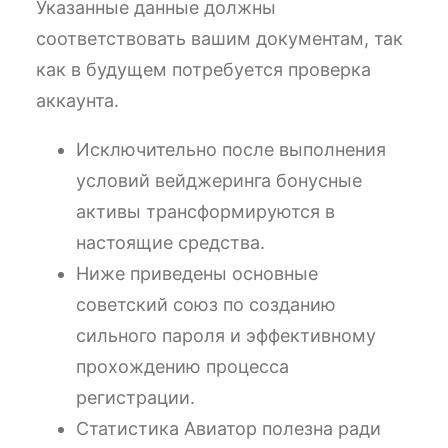
Указанные данные должны
соответствовать вашим документам, так
как в будущем потребуется проверка
аккаунта.
Исключительно после выполнения
условий вейджеринга бонусные
активы трансформируются в
настоящие средства.
Ниже приведены основные
советский союз по созданию
сильного пароля и эффективному
прохождению процесса
регистрации.
Статистика Авиатор полезна ради