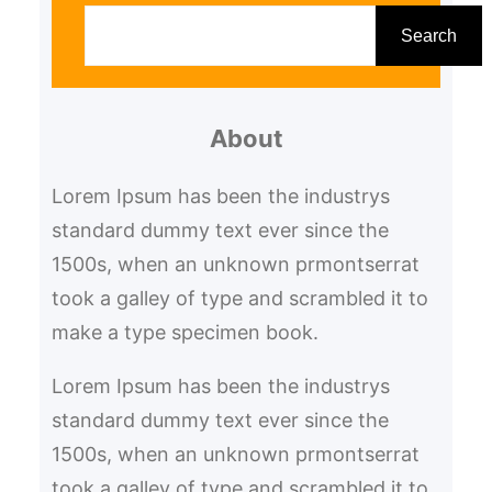
e
Search
a
r
About
c
h
Lorem Ipsum has been the industrys
standard dummy text ever since the
1500s, when an unknown prmontserrat
took a galley of type and scrambled it to
make a type specimen book.
Lorem Ipsum has been the industrys
standard dummy text ever since the
1500s, when an unknown prmontserrat
took a galley of type and scrambled it to