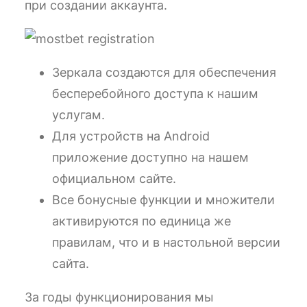
при создании аккаунта.
Зеркала создаются для обеспечения
бесперебойного доступа к нашим
услугам.
Для устройств на Android
приложение доступно на нашем
официальном сайте.
Все бонусные функции и множители
активируются по единица же
правилам, что и в настольной версии
сайта.
За годы функционирования мы