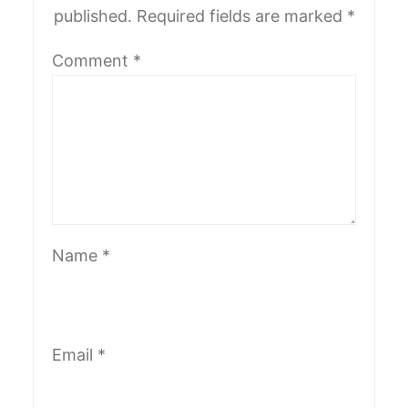
published.
Required fields are marked
*
Comment
*
Name
*
Email
*