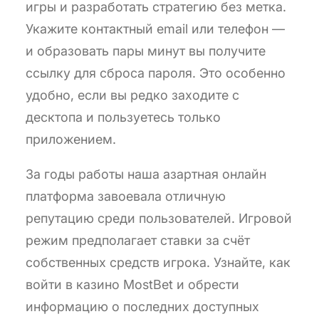
игры и разработать стратегию без метка.
Укажите контактный email или телефон —
и образовать пары минут вы получите
ссылку для сброса пароля. Это особенно
удобно, если вы редко заходите с
десктопа и пользуетесь только
приложением.
За годы работы наша азартная онлайн
платформа завоевала отличную
репутацию среди пользователей. Игровой
режим предполагает ставки за счёт
собственных средств игрока. Узнайте, как
войти в казино MostBet и обрести
информацию о последних доступных