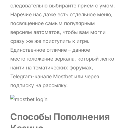
следовательно выбирайте прием с умом.
Наречие нас даже есть отдельное меню,
посвященное самым популярным
версиям автоматов, чтобы вам могли
сразу же же приступить к игре.
Единственное отличие – данное
местоположение зеркала, который легко
найти на тематических форумах,
Telegram-канале Mostbet или через
подписку на рассылку.
Способы Пополнения