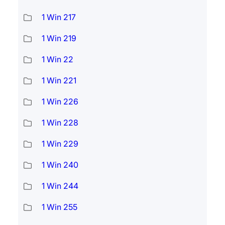
1 Win 217
1 Win 219
1 Win 22
1 Win 221
1 Win 226
1 Win 228
1 Win 229
1 Win 240
1 Win 244
1 Win 255