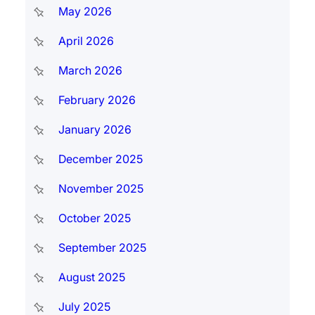
May 2026
April 2026
March 2026
February 2026
January 2026
December 2025
November 2025
October 2025
September 2025
August 2025
July 2025