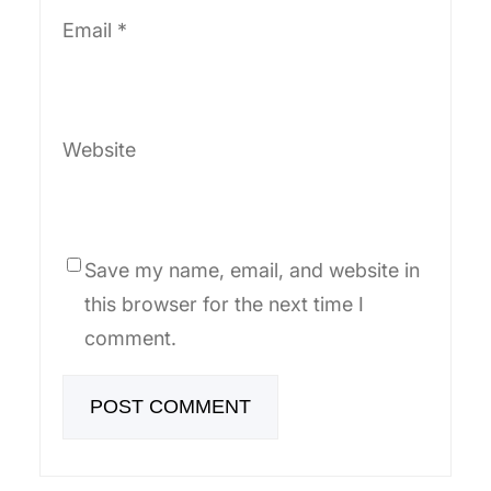
Email
*
Website
Save my name, email, and website in
this browser for the next time I
comment.