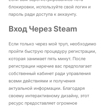
блокировки, используйте свой логин и
пароль ради доступа к аккаунту.
Вход Через Steam
Если только через мой труп, необходимо
пройти быструю процедуру регистрации,
которая занимает пять минут. После
регистрации наречие вас предполагает
собственный кабинет ради управления
всеми действиями и получения
актуальной информации. Благодаря
своему интерактивному дизайну, этот
ресурс предоставляет огромное