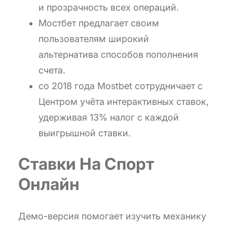
и прозрачность всех операций.
Мостбет предлагает своим
пользователям широкий
альтернатива способов пополнения
счета.
со 2018 года Mostbet сотрудничает с
Центром учёта интерактивных ставок,
удерживая 13% налог с каждой
выигрышной ставки.
Ставки На Спорт
Онлайн
Демо-версия помогает изучить механику