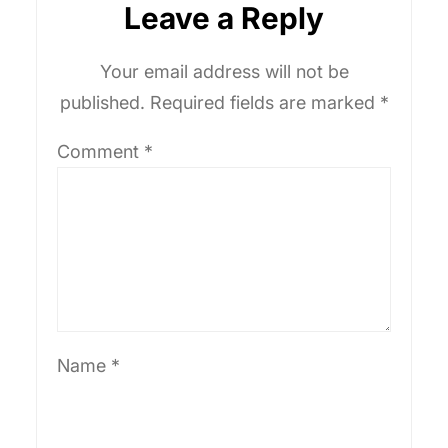
Leave a Reply
Your email address will not be
published.
Required fields are marked
*
Comment
*
Name
*