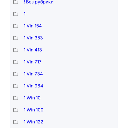
! Без рубрики
1
1 Vin 154
1 Vin 353
1 Vin 413
1 Vin 717
1 Vin 734
1 Vin 984
1 Win 10
1 Win 100
1 Win 122