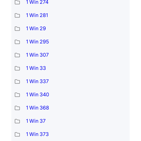
1 Win 274
1 Win 281
1 Win 29
1 Win 295
1 Win 307
1 Win 33
1 Win 337
1 Win 340
1 Win 368
1 Win 37
1 Win 373