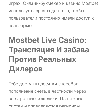
играх. Онлайн-букмекер и казино Mostbet
использует зеркала для того, чтобы
пользователи постоянно имели доступ к
платформе.
Mostbet Live Casino:
Трансляция И забава
Против Реальных
Дилеров
Тебе доступны десятки способов
пополнения счёта, в частности через
электронные кошельки. Платёжные
системы определяются регионом