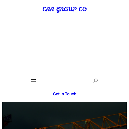
Skip
CAA GROUP CO
to
content
South Sudan -Juba
+211 922 722 211
Facebook
Instagram
LinkedIn
Google
S
e
Get In Touch
a
r
c
h