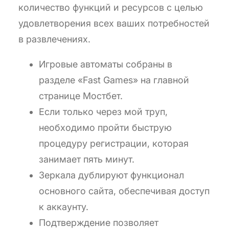
количество функций и ресурсов с целью
удовлетворения всех ваших потребностей
в развлечениях.
Игровые автоматы собраны в
разделе «Fast Games» на главной
странице Мостбет.
Если только через мой труп,
необходимо пройти быструю
процедуру регистрации, которая
занимает пять минут.
Зеркала дублируют функционал
основного сайта, обеспечивая доступ
к аккаунту.
Подтверждение позволяет