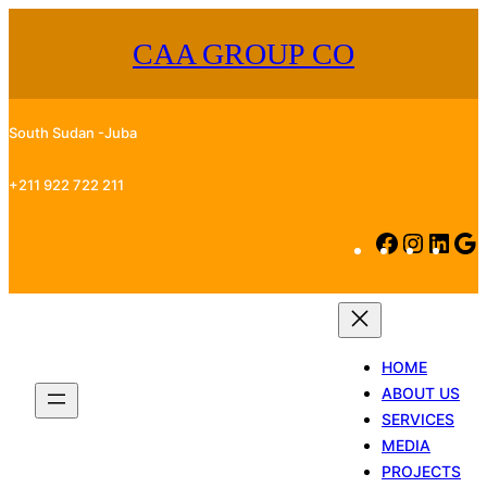
Skip
CAA GROUP CO
to
content
South Sudan -Juba
+211 922 722 211
F
I
L
a
n
i
c
s
n
e
t
k
HOME
b
a
e
l
ABOUT US
o
g
d
SERVICES
MEDIA
o
r
I
PROJECTS
k
a
n