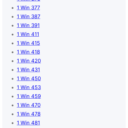
1 Win 377
1 Win 387
1 Win 391
1 Win 411
1 Win 415
1 Win 418
1 Win 420
1 Win 431
1 Win 450
1 Win 453
1 Win 459
1 Win 470
1 Win 478
1 Win 481