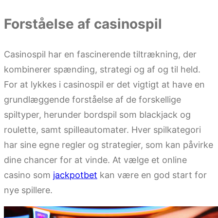
Forståelse af casinospil
Casinospil har en fascinerende tiltrækning, der
kombinerer spænding, strategi og af og til held.
For at lykkes i casinospil er det vigtigt at have en
grundlæggende forståelse af de forskellige
spiltyper, herunder bordspil som blackjack og
roulette, samt spilleautomater. Hver spilkategori
har sine egne regler og strategier, som kan påvirke
dine chancer for at vinde. At vælge et online
casino som
jackpotbet
kan være en god start for
nye spillere.