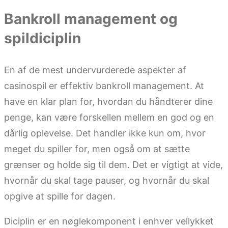
Bankroll management og
spildiciplin
En af de mest undervurderede aspekter af
casinospil er effektiv bankroll management. At
have en klar plan for, hvordan du håndterer dine
penge, kan være forskellen mellem en god og en
dårlig oplevelse. Det handler ikke kun om, hvor
meget du spiller for, men også om at sætte
grænser og holde sig til dem. Det er vigtigt at vide,
hvornår du skal tage pauser, og hvornår du skal
opgive at spille for dagen.
Diciplin er en nøglekomponent i enhver vellykket