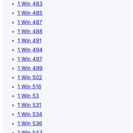
1 Win 483
1 Win 485
1 Win 487
1 Win 488
1 Win 491
1 Win 494
1 Win 497
1 Win 499
1 Win 502
1 Win 516
1 Win 53
1 Win 531
1 Win 534
1 Win 536
1 Win 543