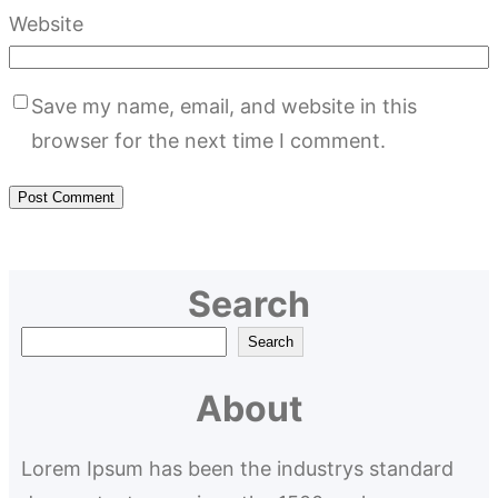
Website
Save my name, email, and website in this
browser for the next time I comment.
Search
S
Search
e
About
a
r
Lorem Ipsum has been the industrys standard
c