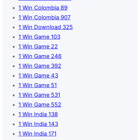
1 Win Colombia 89
1 Win Colombia 907
1 Win Download 325
1 Win Game 103
1 Win Game 22
1 Win Game 246
1 Win Game 392
1 Win Game 43
1 Win Game 51
1 Win Game 531
1 Win Game 552
1 Win India 138
1 Win India 143
1 Win India 171