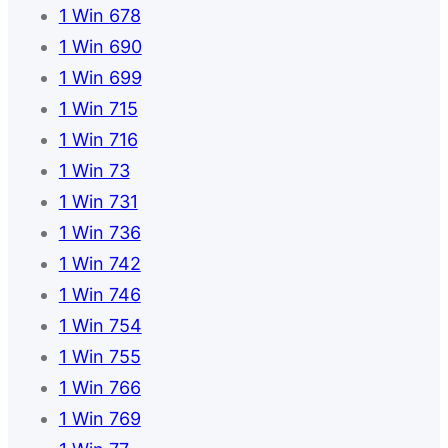
1 Win 678
1 Win 690
1 Win 699
1 Win 715
1 Win 716
1 Win 73
1 Win 731
1 Win 736
1 Win 742
1 Win 746
1 Win 754
1 Win 755
1 Win 766
1 Win 769