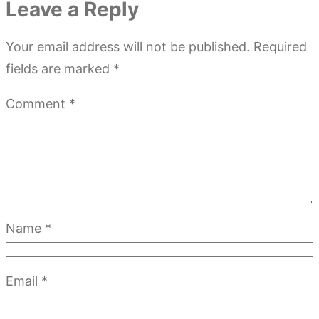
Leave a Reply
Your email address will not be published.
Required
fields are marked
*
Comment
*
Name
*
Email
*