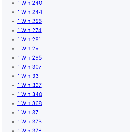
1 Win 240
1 Win 244
1 Win 255
1 Win 274
1 Win 281
1 Win 29
1 Win 295
1 Win 307
1 Win 33
1 Win 337
1 Win 340
1 Win 368
1 Win 37
1 Win 373
1 Win 376