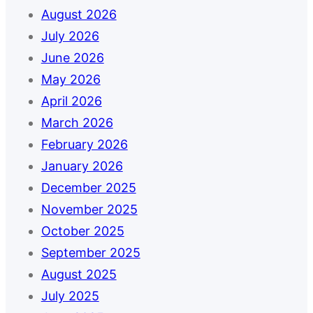
August 2026
July 2026
June 2026
May 2026
April 2026
March 2026
February 2026
January 2026
December 2025
November 2025
October 2025
September 2025
August 2025
July 2025