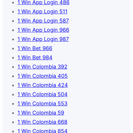
1 Win App Login 486
1 Win App Login 511
1 Win App Login 587
1 Win App Login 966
1 Win App Login 987
1 Win Bet 966
1 Win Bet 984
1 Win Colombia 392
1 Win Colombia 405
1 Win Colombia 424
1 Win Colombia 504
1 Win Colombia 553
1 Win Colombia 59
1 Win Colombia 668
1 Win Colombia 854