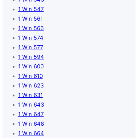
1 Win 547
1 Win 561
1 Win 566
1 Win 574
1 Win 577
1 Win 594
1 Win 600
1 Win 610
1 Win 623
1 Win 631
1 Win 643
1 Win 647
1 Win 648
1 Win 664