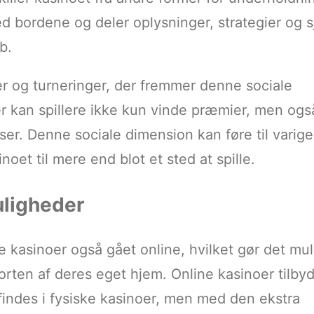
ved bordene og deler oplysninger, strategier og 
b.
r og turneringer, der fremmer denne sociale
ter kan spillere ikke kun vinde præmier, men ogs
r. Denne sociale dimension kan føre til varige
et til mere end blot et sted at spille.
uligheder
 kasinoer også gået online, hvilket gør det mul
forten af deres eget hjem. Online kasinoer tilby
findes i fysiske kasinoer, men med den ekstra