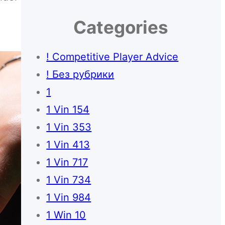
Categories
! Competitive Player Advice
! Без рубрики
1
1 Vin 154
1 Vin 353
1 Vin 413
1 Vin 717
1 Vin 734
1 Vin 984
1 Win 10