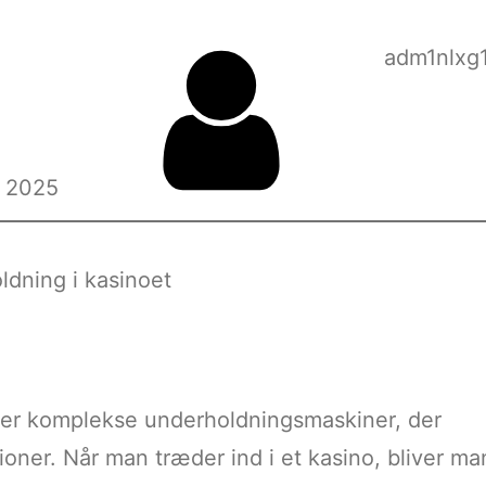
adm1nlxg
 2025
dning i kasinoet
de er komplekse underholdningsmaskiner, der
ioner. Når man træder ind i et kasino, bliver ma