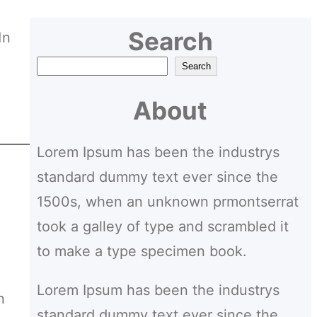
Search
1n
S
Search
e
About
a
r
Lorem Ipsum has been the industrys
c
standard dummy text ever since the
h
1500s, when an unknown prmontserrat
took a galley of type and scrambled it
to make a type specimen book.
Lorem Ipsum has been the industrys
n
standard dummy text ever since the