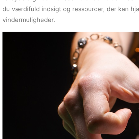
du værdifuld indsigt og ressourcer, der kan hj
vindermuligheder.