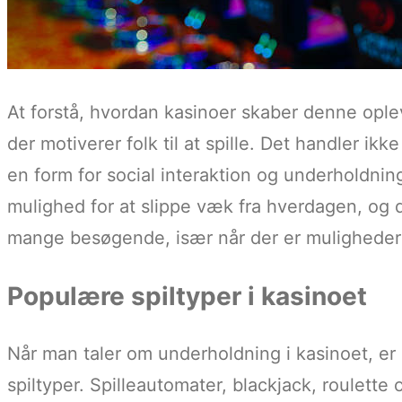
At forstå, hvordan kasinoer skaber denne opl
der motiverer folk til at spille. Det handler i
en form for social interaktion og underholdnin
mulighed for at slippe væk fra hverdagen, og 
mange besøgende, især når der er mulighede
Populære spiltyper i kasinoet
Når man taler om underholdning i kasinoet, e
spiltyper. Spilleautomater, blackjack, roulette 