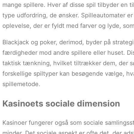
mange spillere. Hver af disse spil tilbyder en 
type udfordring, de ønsker. Spilleautomater e
oplevelse, der er fyldt med farver og lyde, s
Blackjack og poker, derimod, byder på strategi
færdigheder mod andre spillere eller huset. Di
taktisk tænkning, hvilket tiltrækker dem, der 
forskellige spiltyper kan besøgende vælge, hv
spillemetode.
Kasinoets sociale dimension
Kasinoer fungerer også som sociale samlingsst
minder. Det sociale aspekt er ofte det, der ads