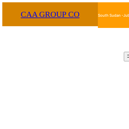
Skip
CAA GROUP CO
South Sudan -Ju
to
content
Oplev hemmelighede