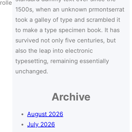
rolle
1500s, when an unknown prmontserrat
took a galley of type and scrambled it
to make a type specimen book. It has
survived not only five centuries, but
also the leap into electronic
typesetting, remaining essentially
unchanged.
Archive
August 2026
July 2026