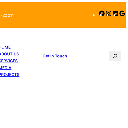
F
I
L
 722 211
a
n
i
c
s
n
e
t
k
HOME
b
a
e
l
ABOUT US
S
Get In Touch
SERVICES
o
g
d
e
MEDIA
o
r
I
PROJECTS
a
k
a
n
r
m
c
holdning i kasinoet
h